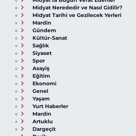
Midyat'ta Bugün Vefat Edenler
Midyat Nerededir ve Nasıl Gidilir?
Midyat Tarihi ve Gezilecek Yerleri
Mardin
Gündem
Kültür-Sanat
Sağlık
Siyaset
Spor
Asayiş
Eğitim
Ekonomi
Genel
Yaşam
Yurt Haberler
Mardin
Artuklu
Dargeçit