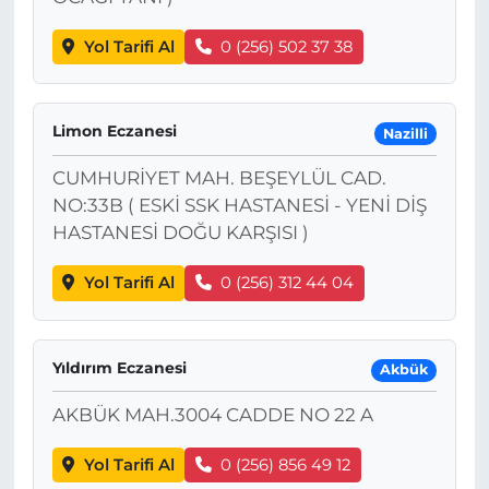
Yol Tarifi Al
0 (256) 502 37 38
Limon Eczanesi
Nazilli
CUMHURİYET MAH. BEŞEYLÜL CAD.
NO:33B ( ESKİ SSK HASTANESİ - YENİ DİŞ
HASTANESİ DOĞU KARŞISI )
Yol Tarifi Al
0 (256) 312 44 04
Yıldırım Eczanesi
Akbük
AKBÜK MAH.3004 CADDE NO 22 A
Yol Tarifi Al
0 (256) 856 49 12