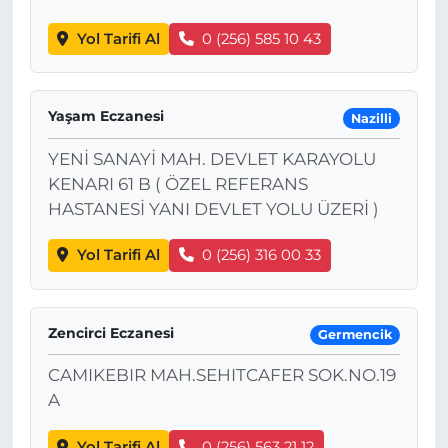
Yol Tarifi Al
0 (256) 585 10 43
Yaşam Eczanesi
Nazilli
YENİ SANAYİ MAH. DEVLET KARAYOLU
KENARI 61 B ( ÖZEL REFERANS
HASTANESİ YANI DEVLET YOLU ÜZERİ )
Yol Tarifi Al
0 (256) 316 00 33
Zencirci Eczanesi
Germencik
CAMIKEBIR MAH.SEHITCAFER SOK.NO.19
A
Yol Tarifi Al
0 (256) 563 21 12