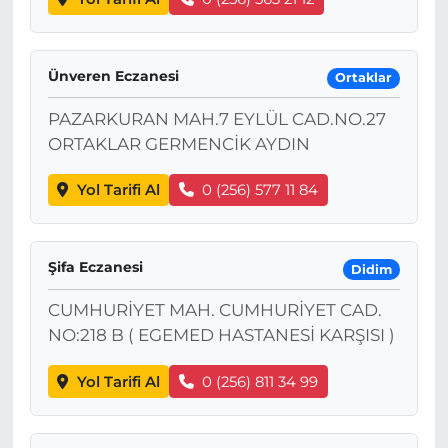
Ünveren Eczanesi
Ortaklar
PAZARKURAN MAH.7 EYLÜL CAD.NO.27
ORTAKLAR GERMENCİK AYDIN
Yol Tarifi Al
0 (256) 577 11 84
Şifa Eczanesi
Didim
CUMHURİYET MAH. CUMHURİYET CAD.
NO:218 B ( EGEMED HASTANESİ KARŞISI )
Yol Tarifi Al
0 (256) 811 34 99