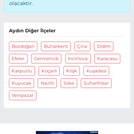
olacaktır.
Aydın Diğer İlçeler
Bozdoğan
Buharkent
Çine
Didim
Efeler
Germencik
İncirliova
Karacasu
Karpuzlu
Koçarli
Köşk
Kuşadasi
Kuyucak
Nazilli
Söke
Sultanhisar
Yenipazar