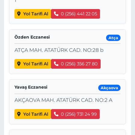
Yol Tarifi Al
0 (256) 441 22 05
Özden Eczanesi
Atça
ATÇA MAH. ATATÜRK CAD. NO:28 b
Yol Tarifi Al
0 (256) 356 27 80
Yavaş Eczanesi
Akçaova
AKÇAOVA MAH. ATATÜRK CAD. NO:2 A
Yol Tarifi Al
0 (256) 731 24 99