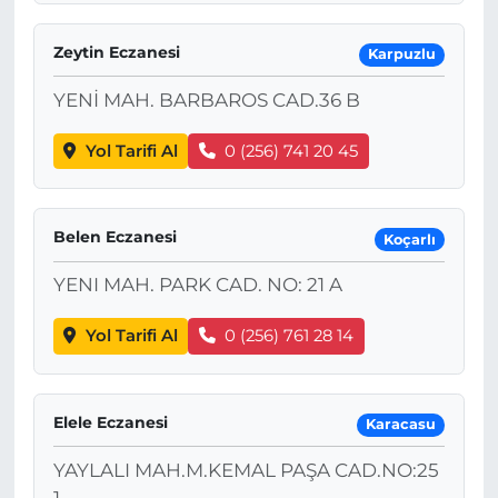
Zeytin Eczanesi
Karpuzlu
YENİ MAH. BARBAROS CAD.36 B
Yol Tarifi Al
0 (256) 741 20 45
Belen Eczanesi
Koçarlı
YENI MAH. PARK CAD. NO: 21 A
Yol Tarifi Al
0 (256) 761 28 14
Elele Eczanesi
Karacasu
YAYLALI MAH.M.KEMAL PAŞA CAD.NO:25
1