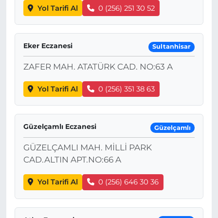
Yol Tarifi Al
0 (256) 251 30 52
Eker Eczanesi
Sultanhisar
ZAFER MAH. ATATÜRK CAD. NO:63 A
Yol Tarifi Al
0 (256) 351 38 63
Güzelçamlı Eczanesi
Güzelçamlı
GÜZELÇAMLI MAH. MİLLİ PARK
CAD.ALTIN APT.NO:66 A
Yol Tarifi Al
0 (256) 646 30 36