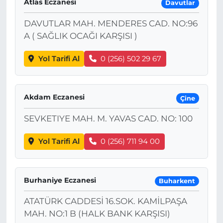
Atlas Eczanesi
Davutlar
DAVUTLAR MAH. MENDERES CAD. NO:96
A ( SAĞLIK OCAĞI KARŞISI )
Yol Tarifi Al
0 (256) 502 29 67
Akdam Eczanesi
Çine
SEVKETIYE MAH. M. YAVAS CAD. NO: 100
Yol Tarifi Al
0 (256) 711 94 00
Burhaniye Eczanesi
Buharkent
ATATÜRK CADDESİ 16.SOK. KAMİLPAŞA
MAH. NO:1 B (HALK BANK KARŞISI)