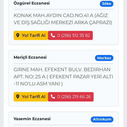
Özgürel Eczanesi
Söke
KONAK MAH.AYDIN CAD.NO.41 A (AĞIZ
VE DİŞ SAĞLIĞI MERKEZİ ARKA ÇAPRAZI)
Yol Tarifi Al
0 (256) 512 35 82
Meriçli Eczanesi
Merkez
GIRNE MAH. EFEKENT BULV. BEDIRHAN
APT. NO: 25 A ( EFEKENT PAZAR YERİ ALTI
-11 NO'LU ASM YANI )
Yol Tarifi Al
0 (256) 219 66 26
Yasemin Eczanesi
Altınkum