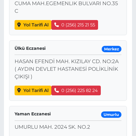
CUMA MAH.EGEMENLIK BULVARI NO.35
C
Yol Tarifi Al
0 (256) 215 21 55
Ülkü Eczanesi
Merkez
HASAN EFENDİ MAH. KIZILAY CD. NO:2A
( AYDIN DEVLET HASTANESİ POLİKLİNİK
ÇIKIŞI )
Yol Tarifi Al
0 (256) 225 82 24
Yaman Eczanesi
Umurlu
UMURLU MAH. 2024 SK. NO.2