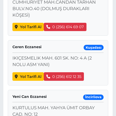
CUMHURIYET MAH.CANDAN TARHAN
BULV.NO.40 (DOLMUŞ DURAKLARI
KÖŞESİ)
Yol Tarifi Al
0 (256) 614 69 07
Ceren Eczanesi
Kuşadası
IKIÇESMELIK MAH. 601 SK. NO: 4 A (2
NOLU ASM YANI)
Yol Tarifi Al
0 (256) 612 12 35
Yeni Can Eczanesi
İncirliova
KURTULUS MAH. YAHYA ÜMIT ORBAY
CAD. NO: 12