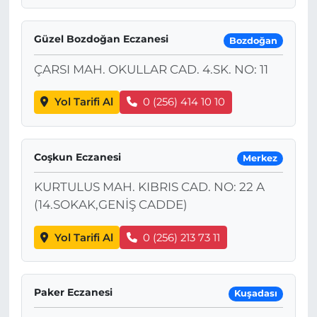
Güzel Bozdoğan Eczanesi
Bozdoğan
ÇARSI MAH. OKULLAR CAD. 4.SK. NO: 11
Yol Tarifi Al
0 (256) 414 10 10
Coşkun Eczanesi
Merkez
KURTULUS MAH. KIBRIS CAD. NO: 22 A
(14.SOKAK,GENİŞ CADDE)
Yol Tarifi Al
0 (256) 213 73 11
Paker Eczanesi
Kuşadası