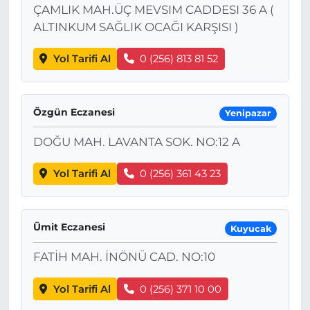
ÇAMLIK MAH.ÜÇ MEVSIM CADDESI 36 A (
ALTINKUM SAĞLIK OCAĞI KARŞISI )
Yol Tarifi Al
0 (256) 813 81 52
Özgün Eczanesi
Yenipazar
DOĞU MAH. LAVANTA SOK. NO:12 A
Yol Tarifi Al
0 (256) 361 43 23
Ümit Eczanesi
Kuyucak
FATİH MAH. İNÖNÜ CAD. NO:10
Yol Tarifi Al
0 (256) 371 10 00