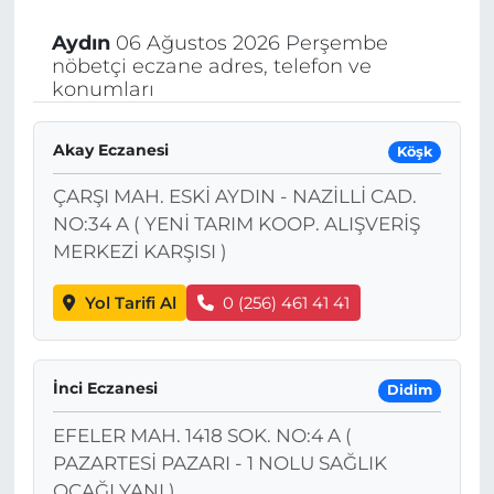
Aydın
06 Ağustos 2026 Perşembe
nöbetçi eczane adres, telefon ve
konumları
Akay Eczanesi
Köşk
ÇARŞI MAH. ESKİ AYDIN - NAZİLLİ CAD.
NO:34 A ( YENİ TARIM KOOP. ALIŞVERİŞ
MERKEZİ KARŞISI )
Yol Tarifi Al
0 (256) 461 41 41
İnci Eczanesi
Didim
EFELER MAH. 1418 SOK. NO:4 A (
PAZARTESİ PAZARI - 1 NOLU SAĞLIK
OCAĞI YANI )