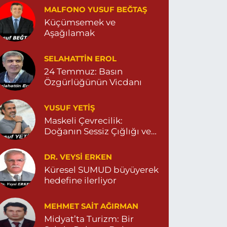
5380544155
MALFONO YUSUF BEĞTAŞ
0 (538) 054 41 55
Yol Tarifi Al
Küçümsemek ve
Aşağılamak
Huzur Eczanesi
SELAHATTIN EROL
ÜL MAHALLESİ VATAN CADDE NO:4A
4825912517
24 Temmuz: Basın
Özgürlüğünün Vicdanı
0 (482) 591 25 17
Yol Tarifi Al
YUSUF YETİŞ
Dara Eczanesi
Maskeli Çevrecilik:
UR MAHALLESİ VALİ OZAN CADDESİ DIŞ KAPI
Doğanın Sessiz Çığlığı ve
O:122G DEVLET HASTANESİ KARŞISI
DİYARBAKIR YOLU CEPHESİ) 04822125304
İnsanın Sorumsuzluğu
0 (482) 212 53 04
Yol Tarifi Al
DR. VEYSI ERKEN
Küresel SUMUD büyüyerek
hedefine ilerliyor
Özdemir Eczanesi
ENİ MAHALLE 3086 SOKAK NO:4 3 04825413121
MEHMET SAIT AĞIRMAN
0 (482) 541 31 21
Yol Tarifi Al
Midyat’ta Turizm: Bir