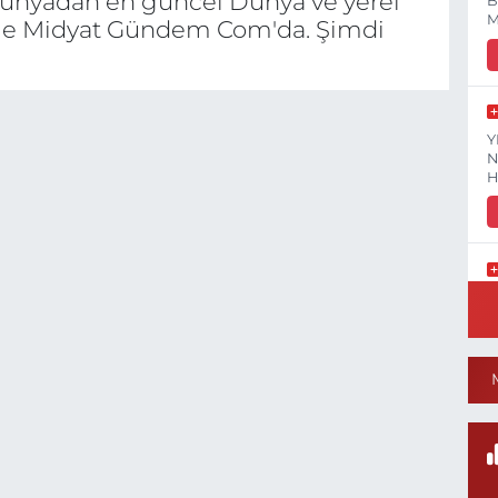
dünyadan en güncel Dünya ve yerel
B
M
lerle Midyat Gündem Com'da. Şimdi
Y
N
H
K
0
8
S
H