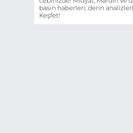
cebinizde! Midyat, Mardin ve 
basın haberleri, derin analiz
Keşfet!