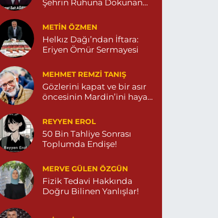
Şehrin Ruhuna Dokunan
Değişim
METIN ÖZMEN
Helkız Dağı’ndan İftara:
Eriyen Ömür Sermayesi
MEHMET REMZI TANIŞ
Gözlerini kapat ve bir asır
öncesinin Mardin’ini hayal
et…
REYYEN EROL
50 Bin Tahliye Sonrası
Toplumda Endişe!
MERVE GÜLEN ÖZGÜN
Fizik Tedavi Hakkında
Doğru Bilinen Yanlışlar!