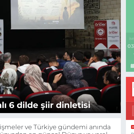
İM
03
6 dilde şiir dinletisi
C
elişmeler ve Türkiye gündemi anında