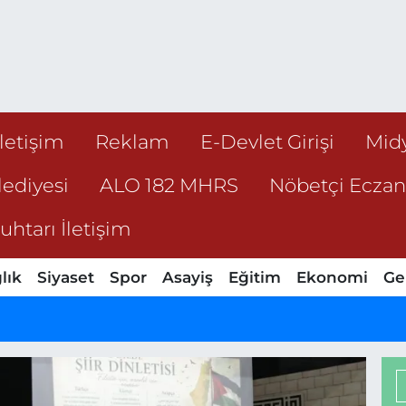
İletişim
Reklam
E-Devlet Girişi
Mid
ediyesi
ALO 182 MHRS
Nöbetçi Ecza
htarı İletişim
lık
Siyaset
Spor
Asayiş
Eğitim
Ekonomi
Ge