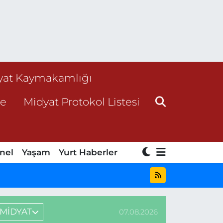
yat Kaymakamlığı
ne
Midyat Protokol Listesi
nel
Yaşam
Yurt Haberler
MİDYAT
07.08.2026