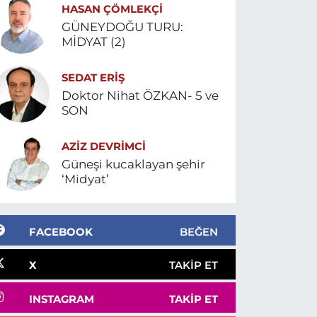
HASAN ÇÖMLEKÇİ
GÜNEYDOĞU TURU:
MİDYAT (2)
SEDAT ERİŞ
Doktor Nihat ÖZKAN- 5 ve
SON
AZIZ DEVRIMCI
Güneşi kucaklayan şehir
‘Midyat’
FACEBOOK
BEĞEN
X
TAKIP ET
INSTAGRAM
TAKIP ET