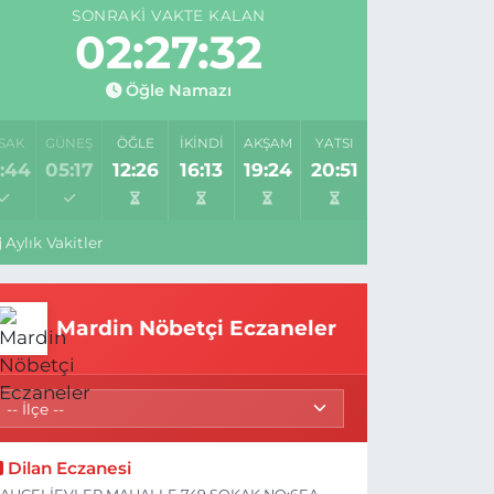
SONRAKI VAKTE KALAN
02:27:32
Öğle Namazı
SAK
GÜNEŞ
ÖĞLE
İKINDI
AKŞAM
YATSI
:44
05:17
12:26
16:13
19:24
20:51
Aylık Vakitler
Mardin Nöbetçi Eczaneler
umhurbaşkanı Erdoğan Astana
Dilan Eczanesi