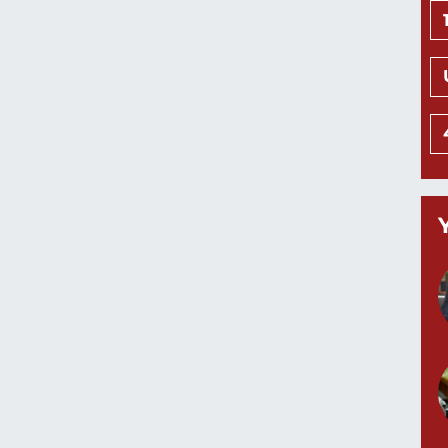
K
0
B
C
K
G