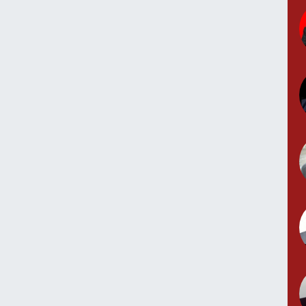
0
G
0
N
N
(
Y