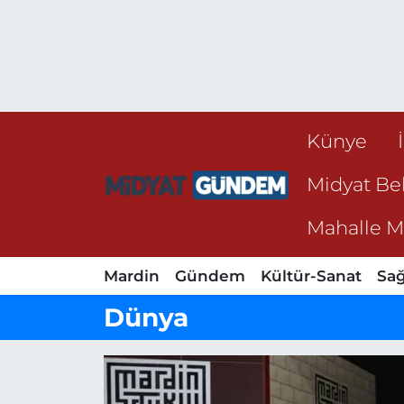
Künye
Midyat Bel
Mahalle Mu
Mardin
Gündem
Kültür-Sanat
Sağ
Dünya