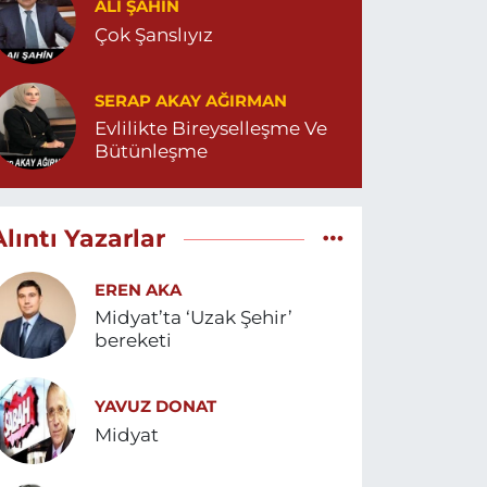
ALI ŞAHİN
Çok Şanslıyız
SERAP AKAY AĞIRMAN
Evlilikte Bireyselleşme Ve
Bütünleşme
Alıntı Yazarlar
EREN AKA
Midyat’ta ‘Uzak Şehir’
bereketi
YAVUZ DONAT
Midyat