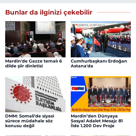
Bunlar da ilginizi çekebilir
Mardin'de Gazze temalı 6
Cumhurbaşkanı Erdoğan
dilde şiir dinletisi
Astana'da
DMM: Somali'de siyasi
Mardin’den Dünyaya
sürece müdahale söz
Sosyal Adalet Mesajı: 81
konusu değil
İlde 1.200 Dev Proje