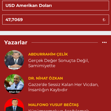
Sevlim Eczanesi
YENİ MAHALLE 514 SOKAK NO:36 ÇEÇEN MEZARLIĞININ 300
METRE ARKASI YENİ MAHALLE ASM KARŞISI 04823130747
₺
0 (482) 313 07 47
Yol Tarifi Al
Sarohan Eczanesi
Yazarlar
ZEYTNPINAR MAHALLESİ ROJ CADDESİ NO:30 A derik devlet
hastanesi karşısı 05425113484
ABDURRAHIM ÇELİK
0 (542) 511 34 84
Yol Tarifi Al
Gerçek Değer Sonuçta Değil,
Samimiyette
Eymen Eczanesi
POYRAZ MAHALLE MEVLANA SOKAK NO:5A 05343032144
DR. NIHAT ÖZKAN
0 (534) 303 21 44
Yol Tarifi Al
Gazze'de Sessiz Kalan Her Vicdan,
İnsanlığın Kaybıdır
Yeni Eczanesi
YENİ MAHALLE 3086 SOKAK NO:2 4 04825413156
MALFONO YUSUF BEĞTAŞ
0 (482) 541 31 56
Yol Tarifi Al