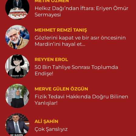
METIN ÖZMEN
Helkız Dağı’ndan İftara: Eriyen Ömür
Sermayesi
MEHMET REMZI TANIŞ
Gözlerini kapat ve bir asır öncesinin
Mardin’ini hayal et…
REYYEN EROL
50 Bin Tahliye Sonrası Toplumda
Endişe!
MERVE GÜLEN ÖZGÜN
Fizik Tedavi Hakkında Doğru Bilinen
Yanlışlar!
ALI ŞAHİN
Çok Şanslıyız