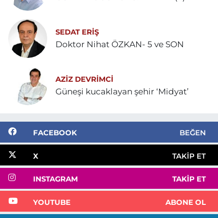
SEDAT ERİŞ
Doktor Nihat ÖZKAN- 5 ve SON
AZIZ DEVRIMCI
Güneşi kucaklayan şehir ‘Midyat’
FACEBOOK
BEĞEN
X
TAKIP ET
INSTAGRAM
TAKIP ET
YOUTUBE
ABONE OL