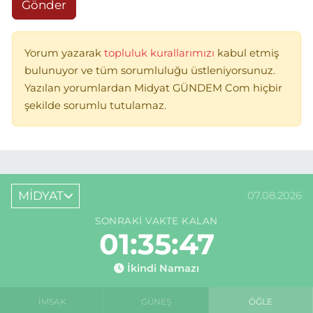
Gönder
Yorum yazarak
topluluk kurallarımızı
kabul etmiş
bulunuyor ve tüm sorumluluğu üstleniyorsunuz.
Yazılan yorumlardan Midyat GÜNDEM Com hiçbir
şekilde sorumlu tutulamaz.
MİDYAT
07.08.2026
SONRAKI VAKTE KALAN
01:35:47
İkindi Namazı
İMSAK
GÜNEŞ
ÖĞLE