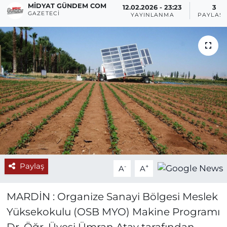
MIDYAT GÜNDEM COM
12.02.2026 - 23:23
3
GAZETECI
YAYINLANMA
PAYLAŞI
Paylaş
-
+
A
A
MARDİN : Organize Sanayi Bölgesi Meslek
Yüksekokulu (OSB MYO) Makine Programı