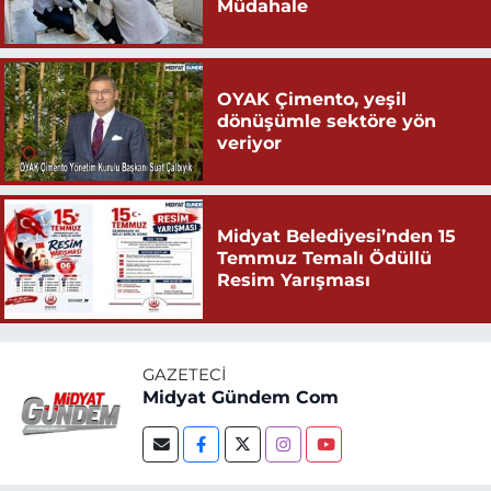
Müdahale
OYAK Çimento, yeşil
dönüşümle sektöre yön
veriyor
Midyat Belediyesi’nden 15
Temmuz Temalı Ödüllü
Resim Yarışması
GAZETECI
Midyat Gündem Com