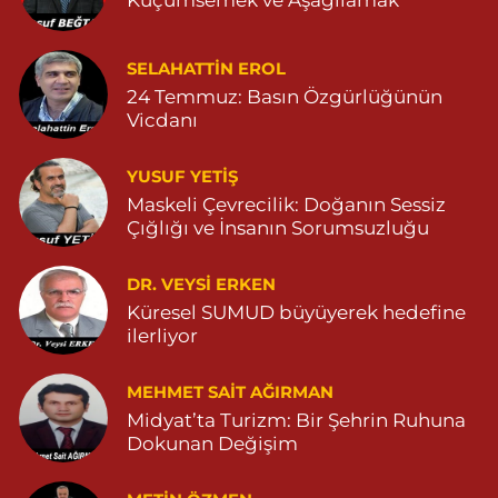
Küçümsemek ve Aşağılamak
İlknur Eczanesi
SELAHATTIN EROL
GÜL MAH. VATAN CAD. NO:2A 04825911091
24 Temmuz: Basın Özgürlüğünün
0 (482) 591 10 91
Yol Tarifi Al
Vicdanı
Turan Eczanesi
YUSUF YETİŞ
TEPEBAŞI MAHALLE KISMETLİ CADDE NO:59D SAĞLIK OCAĞI
Maskeli Çevrecilik: Doğanın Sessiz
YANI 04823813670
Çığlığı ve İnsanın Sorumsuzluğu
0 (482) 381 36 70
Yol Tarifi Al
DR. VEYSI ERKEN
Küresel SUMUD büyüyerek hedefine
ilerliyor
MEHMET SAIT AĞIRMAN
Midyat’ta Turizm: Bir Şehrin Ruhuna
Dokunan Değişim