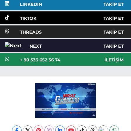
LINKEDIN
TAKIP ET
TIKTOK
TAKIP ET
THREADS
TAKIP ET
NEXT
TAKIP ET
+ 90 533 652 36 74
İLETIŞIM