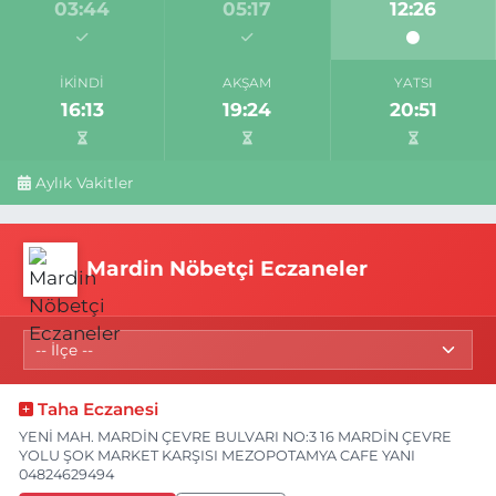
03:44
05:17
12:26
İKINDI
AKŞAM
YATSI
16:13
19:24
20:51
Aylık Vakitler
Mardin Nöbetçi Eczaneler
Taha Eczanesi
YENİ MAH. MARDİN ÇEVRE BULVARI NO:3 16 MARDİN ÇEVRE
YOLU ŞOK MARKET KARŞISI MEZOPOTAMYA CAFE YANI
04824629494