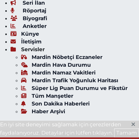
Seri İlan
Röportaj
Biyografi
Anketler
Künye
İletişim
Servisler
Mardin Nöbetçi Eczaneler
Mardin Hava Durumu
Mardin Namaz Vakitleri
Mardin Trafik Yoğunluk Haritası
Süper Lig Puan Durumu ve Fikstür
Tüm Manşetler
Son Dakika Haberleri
Haber Arşivi
En iyi site deneyimi sağlamak için çerezlerden
faydalanıyoruz. Detaylar için lütfen tıklayın.
Tamam