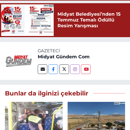
Midyat Belediyesi’nden 15
Temmuz Temalı Ödüllü
Resim Yarışması
GAZETECI
Midyat Gündem Com
Bunlar da ilginizi çekebilir