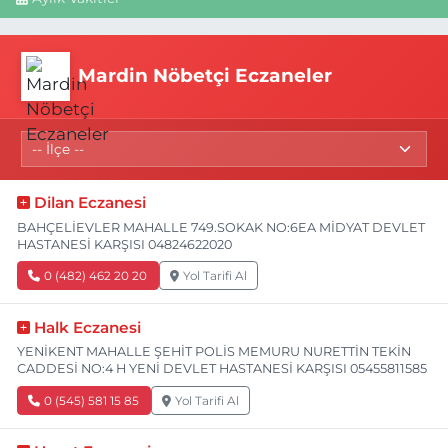
Mardin Nöbetçi Eczaneler
Dilan Eczanesi
BAHÇELİEVLER MAHALLE 749.SOKAK NO:6EA MİDYAT DEVLET
HASTANESİ KARŞISI 04824622020
0 (482) 462 20 20
Yol Tarifi Al
Halk Eczanesi
YENİKENT MAHALLE ŞEHİT POLİS MEMURU NURETTİN TEKİN
CADDESİ NO:4 H YENİ DEVLET HASTANESİ KARŞISI 05455811585
0 (545) 581 15 85
Yol Tarifi Al