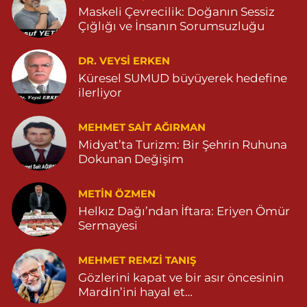
Maskeli Çevrecilik: Doğanın Sessiz
Özdemir Eczanesi
Çığlığı ve İnsanın Sorumsuzluğu
YENİ MAHALLE 3086 SOKAK NO:4 3 04825413121
DR. VEYSI ERKEN
0 (482) 541 31 21
Yol Tarifi Al
Küresel SUMUD büyüyerek hedefine
ilerliyor
MEHMET SAIT AĞIRMAN
Midyat’ta Turizm: Bir Şehrin Ruhuna
Dokunan Değişim
METIN ÖZMEN
Helkız Dağı’ndan İftara: Eriyen Ömür
Sermayesi
MEHMET REMZI TANIŞ
Gözlerini kapat ve bir asır öncesinin
Mardin’ini hayal et…