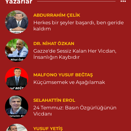
Yazarlar
Aksoy Eczanesi
KAPLAN MAH. MARDİN CAD. NO:21 A 04825030197
ABDURRAHIM ÇELİK
Herkes bir şeyler başardı, ben geride
0 (482) 503 01 97
Yol Tarifi Al
kaldım
Hayat Eczanesi
DR. NIHAT ÖZKAN
GÜNDOĞAN MAHALLESİ STAD CADDESİ NO:36 A 05380544155
Gazze'de Sessiz Kalan Her Vicdan,
0 (538) 054 41 55
Yol Tarifi Al
İnsanlığın Kaybıdır
Huzur Eczanesi
MALFONO YUSUF BEĞTAŞ
GÜL MAHALLESİ VATAN CADDE NO:4A 04825912517
Küçümsemek ve Aşağılamak
0 (482) 591 25 17
Yol Tarifi Al
Dara Eczanesi
SELAHATTIN EROL
24 Temmuz: Basın Özgürlüğünün
NUR MAHALLESİ VALİ OZAN CADDESİ DIŞ KAPI NO:122G
DEVLET HASTANESİ KARŞISI (DİYARBAKIR YOLU CEPHESİ)
Vicdanı
04822125304
0 (482) 212 53 04
Yol Tarifi Al
YUSUF YETİŞ