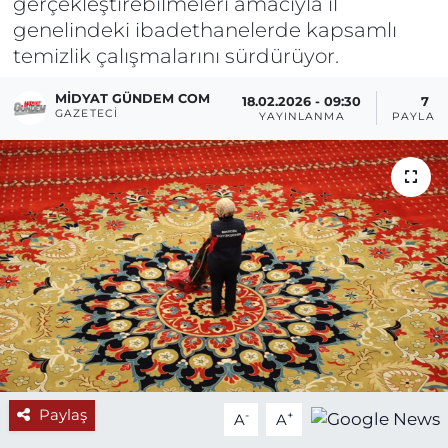
gerçekleştirebilmeleri amacıyla il
genelindeki ibadethanelerde kapsamlı
temizlik çalışmalarını sürdürüyor.
MIDYAT GÜNDEM COM
18.02.2026 - 09:30
7
GAZETECI
YAYINLANMA
PAYLAŞ
Paylaş
-
+
A
A