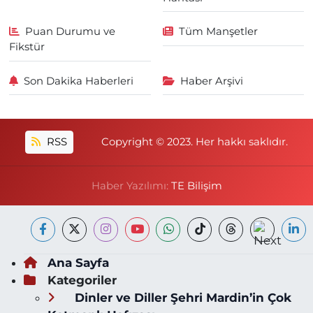
Puan Durumu ve
Tüm Manşetler
Fikstür
Son Dakika Haberleri
Haber Arşivi
RSS
Copyright © 2023. Her hakkı saklıdır.
Haber Yazılımı:
TE Bilişim
Ana Sayfa
Kategoriler
Dinler ve Diller Şehri Mardin’in Çok