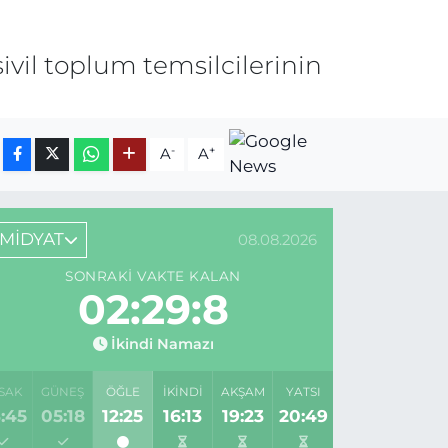
sivil toplum temsilcilerinin
-
+
A
A
MİDYAT
08.08.2026
SONRAKI VAKTE KALAN
02:29:8
İkindi Namazı
SAK
GÜNEŞ
ÖĞLE
İKINDI
AKŞAM
YATSI
:45
05:18
12:25
16:13
19:23
20:49