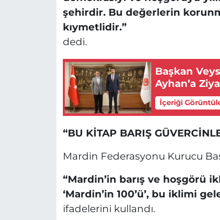
şehirdir. Bu değerlerin korun
kıymetlidir.”
dedi.
Başkan Veys
Ayhan’a Ziya
İçeriği Görüntül
“BU KİTAP BARIŞ GÜVERCİNL
Mardin Federasyonu Kurucu Ba
“Mardin’in barış ve hoşgörü i
‘Mardin’in 100’ü’, bu iklimi ge
ifadelerini kullandı.