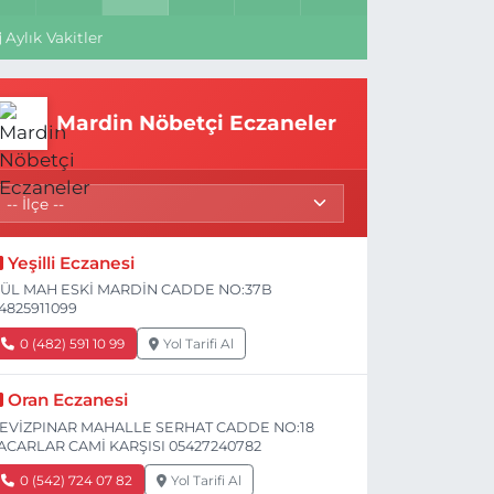
Aylık Vakitler
Mardin Nöbetçi Eczaneler
Yeşilli Eczanesi
ÜL MAH ESKİ MARDİN CADDE NO:37B
4825911099
0 (482) 591 10 99
Yol Tarifi Al
Oran Eczanesi
EVİZPINAR MAHALLE SERHAT CADDE NO:18
ACARLAR CAMİ KARŞISI 05427240782
0 (542) 724 07 82
Yol Tarifi Al