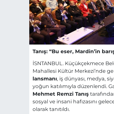
Tanış: “Bu eser, Mardin’in ba
İSNTANBUL. Küçükçekmece Beled
Mahallesi Kültür Merkezi’nde ger
lansmanı
, iş dünyası, medya, siy
yoğun katılımıyla düzenlendi. G
Mehmet Remzi Tanış
tarafından
sosyal ve insani hafızasını gelec
olarak tanıtıldı.