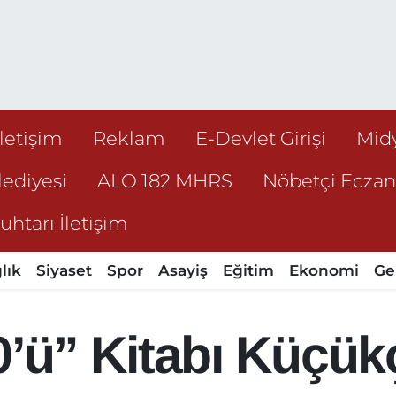
İletişim
Reklam
E-Devlet Girişi
Mid
ediyesi
ALO 182 MHRS
Nöbetçi Ecza
htarı İletişim
lık
Siyaset
Spor
Asayiş
Eğitim
Ekonomi
Ge
0’ü” Kitabı Küçü