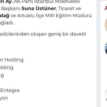
n Ay
, AK Parti İstanbul Milletvekili
e Başkanı
Suna Üstüner
, Ticaret ve
ndağ
ve Artuklu İlçe Milli Eğitim Müdürü
ğladı.
silcilerinden oluşan geniş bir davetli
em Holding
olding
ng
 Entegre
iyon