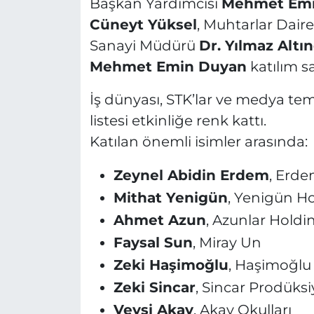
Başkan Yardımcısı
Mehmet Emi
Cüneyt Yüksel
, Muhtarlar Dair
Sanayi Müdürü
Dr. Yılmaz Altı
Mehmet Emin Duyan
katılım sa
İş dünyası, STK’lar ve medya tem
listesi etkinliğe renk kattı.
Katılan önemli isimler arasında:
Zeynel Abidin Erdem
, Erd
Mithat Yenigün
, Yenigün H
Ahmet Azun
, Azunlar Holdi
Faysal Sun
, Miray Un
Zeki Haşimoğlu
, Haşimoğlu
Zeki Sincar
, Sincar Prodüks
Veysi Akay
, Akay Okulları