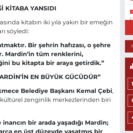
İ KİTABA YANSIDI
C
asında kitabın iki yıla yakın bir emeğin
N
ı söyledi:
tmaktır. Bir şehrin hafızası, o şehre
. Mardin’in tüm renklerini,
1
C
iğini bu kitapta bir araya getirdik.”
P
MARDİN’İN EN BÜYÜK GÜCÜDÜR”
mece Belediye Başkanı Kemal Çebi
,
N
kültürel zenginlik merkezlerinden biri
M
K
0
e inancın bir arada yaşadığı Mardin;
arca en üst düzeyde yaşatmış bir