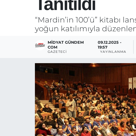
Tanıtıldı
“Mardin’in 100’ü” kitabı lan
yoğun katılımıyla düzenlen
MIDYAT GÜNDEM
09.12.2025 -
COM
19:57
GAZETECI
YAYINLANMA