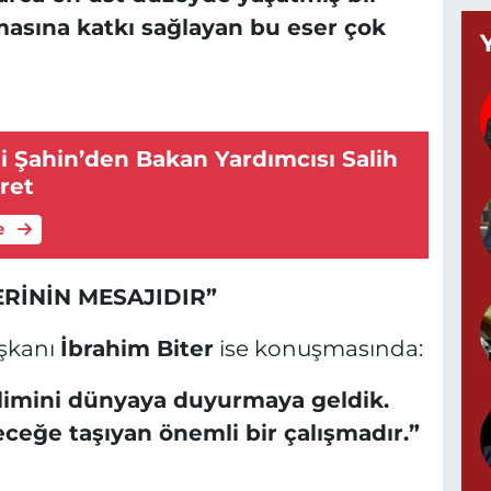
masına katkı sağlayan bu eser çok
T
(
K
A
i Şahin’den Bakan Yardımcısı Salih
ret
A
e
N
0
ERİNİN MESAJIDIR”
şkanı
İbrahim Biter
ise konuşmasında:
S
N
klimini dünyaya duyurmaya geldik.
leceğe taşıyan önemli bir çalışmadır.”