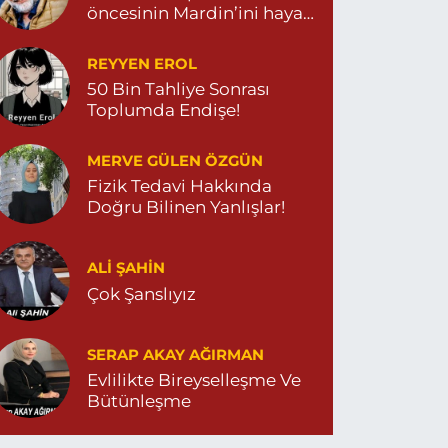
öncesinin Mardin’ini hayal
et…
REYYEN EROL
50 Bin Tahliye Sonrası
Toplumda Endişe!
MERVE GÜLEN ÖZGÜN
Fizik Tedavi Hakkında
Doğru Bilinen Yanlışlar!
ALI ŞAHİN
Çok Şanslıyız
SERAP AKAY AĞIRMAN
Evlilikte Bireyselleşme Ve
Bütünleşme