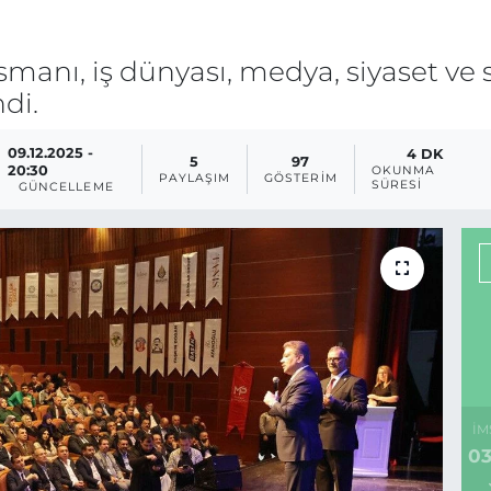
smanı, iş dünyası, medya, siyaset ve 
di.
09.12.2025 -
4 DK
5
97
20:30
OKUNMA
PAYLAŞIM
GÖSTERIM
SÜRESI
GÜNCELLEME
İM
03