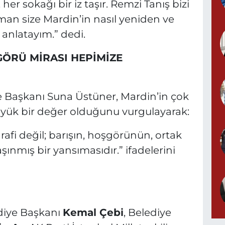
, her sokağı bir iz taşır. Remzi Tanış bizi
man size Mardin’in nasıl yeniden ve
nlatayım.” dedi.
GÖRÜ MİRASI HEPİMİZE
re Başkanı Suna Üstüner, Mardin’in çok
büyük bir değer olduğunu vurgulayarak:
grafi değil; barışın, hoşgörünün, ortak
mış bir yansımasıdır.” ifadelerini
iye Başkanı
Kemal Çebi
, Belediye