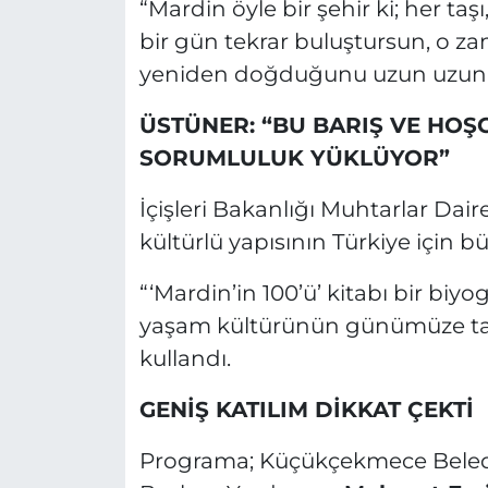
“Mardin öyle bir şehir ki; her taşı
bir gün tekrar buluştursun, o za
yeniden doğduğunu uzun uzun a
ÜSTÜNER: “BU BARIŞ VE HOŞ
SORUMLULUK YÜKLÜYOR”
İçişleri Bakanlığı Muhtarlar Dai
kültürlü yapısının Türkiye için 
“‘Mardin’in 100’ü’ kitabı bir biyo
yaşam kültürünün günümüze taşın
kullandı.
GENİŞ KATILIM DİKKAT ÇEKTİ
Programa; Küçükçekmece Beled