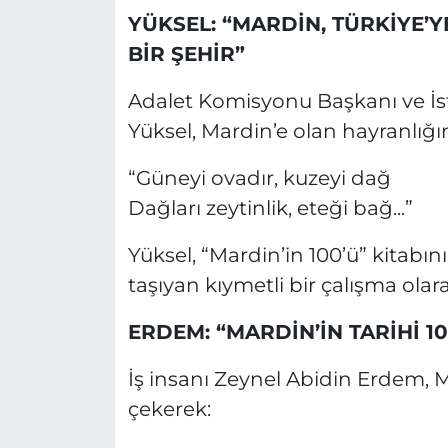
YÜKSEL: “MARDİN, TÜRKİYE’Y
BİR ŞEHİR”
Adalet Komisyonu Başkanı ve İst
Yüksel, Mardin’e olan hayranlığını
“Güneyi ovadır, kuzeyi dağ
Dağları zeytinlik, eteği bağ...”
Yüksel, “Mardin’in 100’ü” kitabı
taşıyan kıymetli bir çalışma olar
ERDEM: “MARDİN’İN TARİHİ 1
İş insanı Zeynel Abidin Erdem, Ma
çekerek: