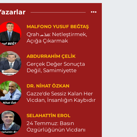
Eylül Eczanesi
Yazarlar
EPEBAŞI MAHALLE 655 SOKAK NO:35 D MİGROS
ESKİ CAREFOURSA ) ARKASI ZERGAN ASM
ARŞISI MEHMET SİNCAR PARKI YANI ZERGAN
MALFONO YUSUF BEĞTAŞ
İLE HEKİMLİĞİ KARŞISI 04823121313
Qrah ܩܪܚ: Netleştirmek,
0 (482) 312 13 13
Yol Tarifi Al
Açığa Çıkarmak
Tema Eczanesi
ABDURRAHIM ÇELİK
TATÜRK MAHALLESİ NUSAYBİN CADDE NO:1 E
Gerçek Değer Sonuçta
USAYBİN CD. ÖZEL İPEKYOLU HASTANESİ YANI
Değil, Samimiyette
4823122920
0 (482) 312 29 20
Yol Tarifi Al
DR. NIHAT ÖZKAN
Gazze'de Sessiz Kalan Her
Menal Eczanesi
Vicdan, İnsanlığın Kaybıdır
ELAHADDİN EYYUBİ MAHALLE LOZAN CADDE
O:7 B 04824151501
SELAHATTIN EROL
0 (482) 415 15 01
Yol Tarifi Al
24 Temmuz: Basın
Özgürlüğünün Vicdanı
Demhat Eczanesi