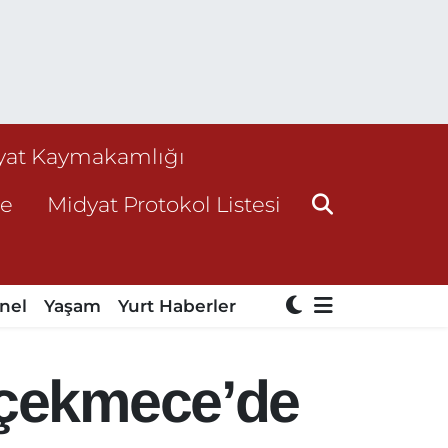
yat Kaymakamlığı
ne
Midyat Protokol Listesi
nel
Yaşam
Yurt Haberler
kçekmece’de