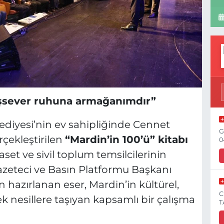
rışsever ruhuna armağanımdır”
iyesi’nin ev sahipliğinde Cennet
G
çekleştirilen
“Mardin’in 100’ü” kitabı
0
aset ve sivil toplum temsilcilerinin
azeteci ve Basın Platformu Başkanı
 hazırlanan eser, Mardin’in kültürel,
C
ek nesillere taşıyan kapsamlı bir çalışma
T