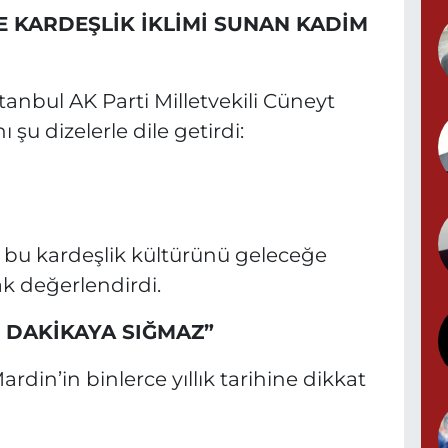
P
E KARDEŞLİK İKLİMİ SUNAN KADİM
N
anbul AK Parti Milletvekili Cüneyt
 şu dizelerle dile getirdi:
Y
N
nı bu kardeşlik kültürünü geleceğe
B
ak değerlendirdi.
B
0 DAKİKAYA SIĞMAZ”
rdin’in binlerce yıllık tarihine dikkat
M