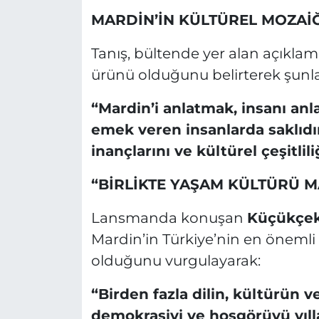
MARDİN’İN KÜLTÜREL MOZAİĞ
Tanış, bültende yer alan açıklam
ürünü olduğunu belirterek şunlar
“Mardin’i anlatmak, insanı anla
emek veren insanlarda saklıdır
inançlarını ve kültürel çeşitlil
“BİRLİKTE YAŞAM KÜLTÜRÜ 
Lansmanda konuşan
Küçükçek
Mardin’in Türkiye’nin en önemli 
olduğunu vurgulayarak:
“Birden fazla dilin, kültürün v
demokrasiyi ve hoşgörüyü yıll