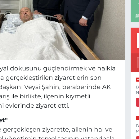
yal dokusunu güçlendirmek ve halkla
 gerçekleştirilen ziyaretlerin son
e Başkanı Veysi Şahin, beraberinde AK
B
N
ış ile birlikte, ilçenin kıymetli
 evlerinde ziyaret etti.
t"
B
 gerçekleşen ziyarette, ailenin hal ve
M
el yönetimin temel taşının vatandaşla