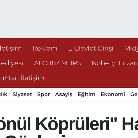
İletişim
Reklam
E-Devlet Girişi
Mid
ediyesi
ALO 182 MHRS
Nöbetçi Ecza
htarı İletişim
lık
Siyaset
Spor
Asayiş
Eğitim
Ekonomi
Ge
önül Köprüleri" 