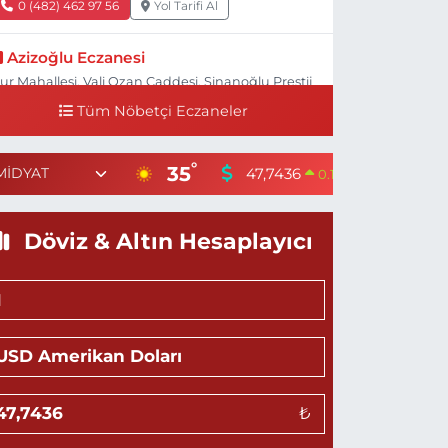
0 (482) 462 97 56
Yol Tarifi Al
Azizoğlu Eczanesi
ur Mahallesi, Vali Ozan Caddesi, Sinanoğlu Prestij
ş Merkezi No:4 N Artuklu Mardin
Tüm Nöbetçi Eczaneler
0 (482) 502 22 22
Yol Tarifi Al
°
35
47,7436
55,251
0.18
%
Halk Eczanesi
enikent Mahallesi, Şehit Polis Memuru Nurettin
ekin Caddesi No:4 H Kızıltepe Mardin
Döviz & Altın Hesaplayıcı
0 (545) 581 15 85
Yol Tarifi Al
Kosar Eczanesi
pek Mahallesi, Ali Ertaş Caddesi No:53 Kızıltepe
ardin
0 (482) 312 25 74
Yol Tarifi Al
₺
Değer Eczanesi