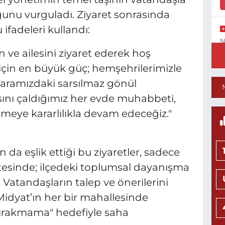
unu vurguladı. Ziyaret sonrasında
ifadeleri kullandı:
N
İ
ve ailesini ziyaret ederek hoş
 için en büyük güç; hemşehrilerimizle
ramızdaki sarsılmaz gönül
sını çaldığımız her evde muhabbeti,
Y
meye kararlılıkla devam edeceğiz."
T
ın da eşlik ettiği bu ziyaretler, sadece
ötesinde; ilçedeki toplumsal dayanışma
İ
M
 Vatandaşların talep ve önerilerini
Midyat’ın her bir mahallesinde
 bırakmama" hedefiyle saha