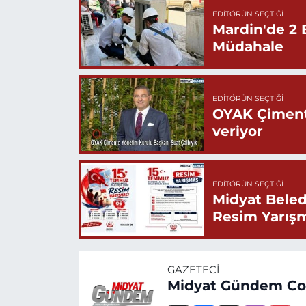
EDITÖRÜN SEÇTIĞI
Mardin'de 2 
Müdahale
EDITÖRÜN SEÇTIĞI
OYAK Çiment
veriyor
EDITÖRÜN SEÇTIĞI
Midyat Beled
Resim Yarış
GAZETECI
Midyat Gündem C