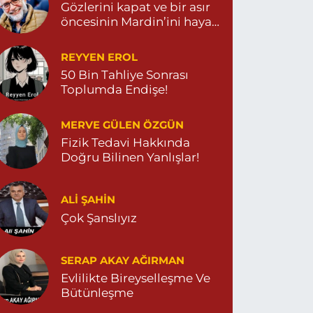
Gözlerini kapat ve bir asır
öncesinin Mardin’ini hayal
et…
REYYEN EROL
50 Bin Tahliye Sonrası
Toplumda Endişe!
MERVE GÜLEN ÖZGÜN
Fizik Tedavi Hakkında
Doğru Bilinen Yanlışlar!
ALI ŞAHİN
Çok Şanslıyız
SERAP AKAY AĞIRMAN
Evlilikte Bireyselleşme Ve
Bütünleşme