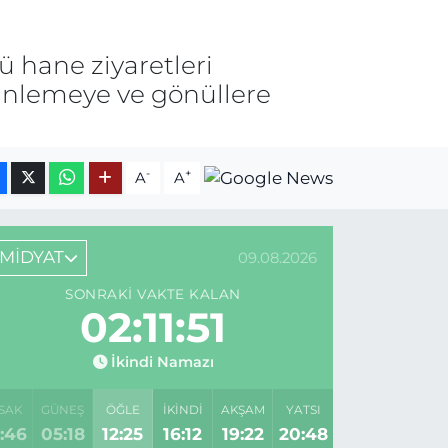
 hane ziyaretleri
dinlemeye ve gönüllere
-
+
A
A
MİDYAT
09.08.2026
SONRAKI VAKTE KALAN
02:11:51
İkindi Namazı
SAK
GÜNEŞ
ÖĞLE
İKINDI
AKŞAM
YATSI
:46
05:18
12:25
16:12
19:22
20:48