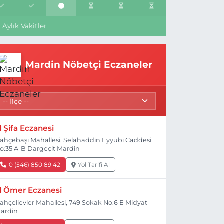
Aylık Vakitler
Mardin Nöbetçi Eczaneler
Şifa Eczanesi
ahçebaşı Mahallesi, Selahaddin Eyyübi Caddesi
o:35 A-B Dargeçit Mardin
0 (546) 850 89 42
Yol Tarifi Al
Ömer Eczanesi
ahçelievler Mahallesi, 749 Sokak No:6 E Midyat
ardin