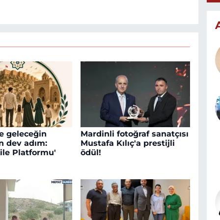
e geleceğin
Mardinli fotoğraf sanatçısı
in dev adım:
Mustafa Kılıç'a prestijli
ile Platformu'
ödül!