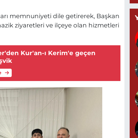
8
B
kları memnuniyeti dile getirerek, Başkan
ik ziyaretleri ve ilçeye olan hizmetleri
G
M
r'den Kur'an-ı Kerim'e geçen
şvik
e
1
N
Z
M