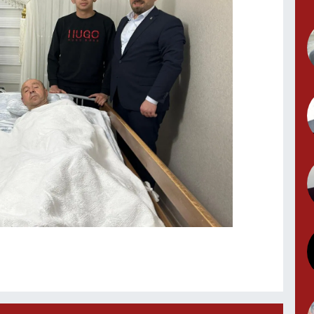
B
C
K
M
Y