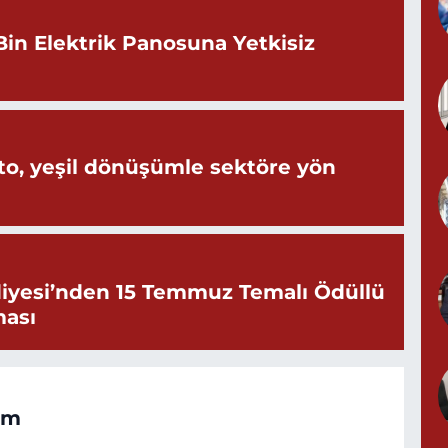
Bin Elektrik Panosuna Yetkisiz
o, yeşil dönüşümle sektöre yön
iyesi’nden 15 Temmuz Temalı Ödüllü
ması
om