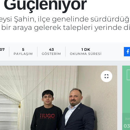
e Güçleniyor
ysi Şahin, ilçe genelinde sürdürdüğü
ir araya gelerek talepleri yerinde 
:07
5
43
1 DK
PAYLAŞIM
GÖSTERIM
OKUNMA SÜRESI
İM
03