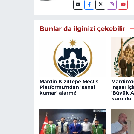
Bunlar da ilginizi çekebilir
Mardin Kızıltepe Meclis
Mardin'd
Platformu'ndan 'sanal
inşası iç
kumar' alarmı!
'Büyük A
kuruldu