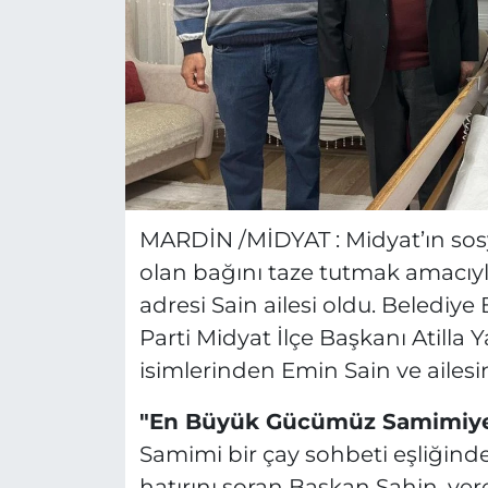
MARDİN /MİDYAT : Midyat’ın sos
olan bağını taze tutmak amacıyla
adresi Sain ailesi oldu. Belediy
Parti Midyat İlçe Başkanı Atilla Yar
isimlerinden Emin Sain ve ailesini
"En Büyük Gücümüz Samimiye
Samimi bir çay sohbeti eşliğinde
hatırını soran Başkan Şahin, yer