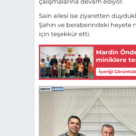
çalışmalarına devam ediyor.
Sain ailesi ise ziyaretten duydu
Şahin ve beraberindeki heyete naz
için teşekkür etti.
Mardin Önde
miniklere te
İçeriği Görüntül