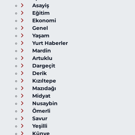
Asayiş
Eğitim
Ekonomi
Genel
Yaşam
Yurt Haberler
Mardin
Artuklu
Dargeçit
Derik
Kızıltepe
Mazıdağı
Midyat
Nusaybin
Ömerli
Savur
Yeşilli
Künye