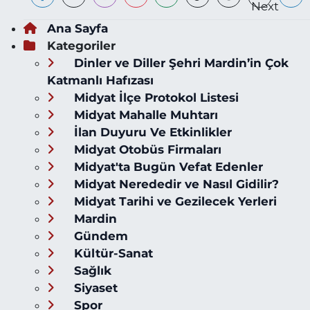
Ana Sayfa
Kategoriler
Dinler ve Diller Şehri Mardin’in Çok
Katmanlı Hafızası
Midyat İlçe Protokol Listesi
Midyat Mahalle Muhtarı
İlan Duyuru Ve Etkinlikler
Midyat Otobüs Firmaları
Midyat'ta Bugün Vefat Edenler
Midyat Nerededir ve Nasıl Gidilir?
Midyat Tarihi ve Gezilecek Yerleri
Mardin
Gündem
Kültür-Sanat
Sağlık
Siyaset
Spor