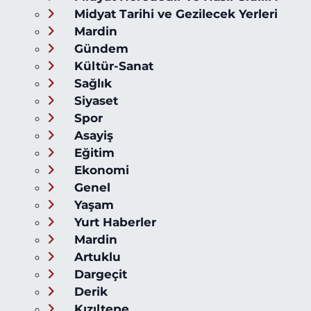
Midyat Tarihi ve Gezilecek Yerleri
Mardin
Gündem
Kültür-Sanat
Sağlık
Siyaset
Spor
Asayiş
Eğitim
Ekonomi
Genel
Yaşam
Yurt Haberler
Mardin
Artuklu
Dargeçit
Derik
Kızıltepe