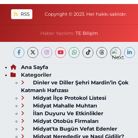
RSS
Copyright © 2023. Her hakkı saklıdır.
Haber Yazılımı:
TE Bilişim
Ana Sayfa
Kategoriler
Dinler ve Diller Şehri Mardin’in Çok
Katmanlı Hafızası
Midyat İlçe Protokol Listesi
Midyat Mahalle Muhtarı
İlan Duyuru Ve Etkinlikler
Midyat Otobüs Firmaları
Midyat'ta Bugün Vefat Edenler
Midyat Nerededir ve Nasıl Gidilir?