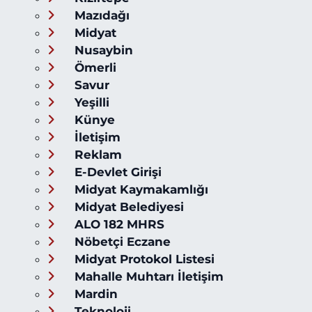
Mazıdağı
Midyat
Nusaybin
Ömerli
Savur
Yeşilli
Künye
İletişim
Reklam
E-Devlet Girişi
Midyat Kaymakamlığı
Midyat Belediyesi
ALO 182 MHRS
Nöbetçi Eczane
Midyat Protokol Listesi
Mahalle Muhtarı İletişim
Mardin
Teknoloji