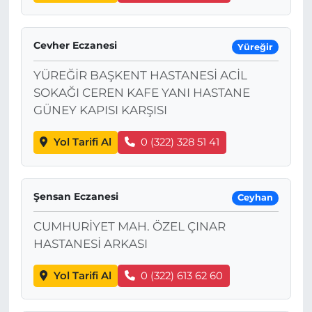
Cevher Eczanesi
Yüreğir
YÜREĞİR BAŞKENT HASTANESİ ACİL
SOKAĞI CEREN KAFE YANI HASTANE
GÜNEY KAPISI KARŞISI
Yol Tarifi Al
0 (322) 328 51 41
Şensan Eczanesi
Ceyhan
CUMHURİYET MAH. ÖZEL ÇINAR
HASTANESİ ARKASI
Yol Tarifi Al
0 (322) 613 62 60