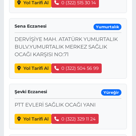
Yol Tarifi Al
0 (322) 515 30 14
Sena Eczanesi
Yumurtalık
DERVİŞİYE MAH. ATATÜRK YUMURTALIK
BULV.YUMURTALIK MERKEZ SAĞLIK
OCAĞI KARŞISI NO:71
Yol Tarifi Al
0 (322) 504 56 99
Şevki Eczanesi
Yüreğir
PTT EVLERİ SAĞLIK OCAĞI YANI
Yol Tarifi Al
0 (322) 329 11 24