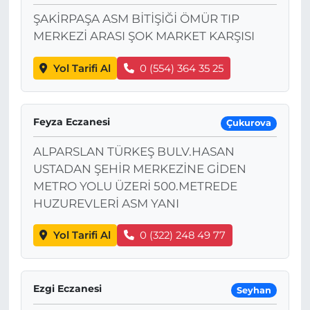
ŞAKİRPAŞA ASM BİTİŞİĞİ ÖMÜR TIP
MERKEZİ ARASI ŞOK MARKET KARŞISI
Yol Tarifi Al
0 (554) 364 35 25
Feyza Eczanesi
Çukurova
ALPARSLAN TÜRKEŞ BULV.HASAN
USTADAN ŞEHİR MERKEZİNE GİDEN
METRO YOLU ÜZERİ 500.METREDE
HUZUREVLERİ ASM YANI
Yol Tarifi Al
0 (322) 248 49 77
Ezgi Eczanesi
Seyhan