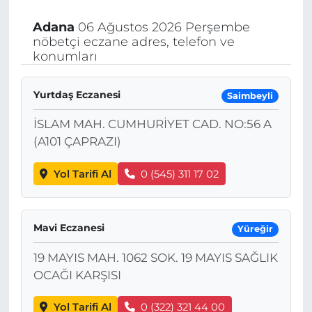
Adana
06 Ağustos 2026 Perşembe
nöbetçi eczane adres, telefon ve
konumları
Yurtdaş Eczanesi
Saimbeyli
İSLAM MAH. CUMHURİYET CAD. NO:56 A
(A101 ÇAPRAZI)
Yol Tarifi Al
0 (545) 311 17 02
Mavi Eczanesi
Yüreğir
19 MAYIS MAH. 1062 SOK. 19 MAYIS SAĞLIK
OCAĞI KARŞISI
Yol Tarifi Al
0 (322) 321 44 00