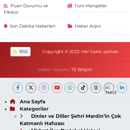
Puan Durumu ve
Tüm Manşetler
Fikstür
Son Dakika Haberleri
Haber Arşivi
RSS
Copyright © 2023. Her hakkı saklıdır.
Haber Yazılımı:
TE Bilişim
Ana Sayfa
Kategoriler
Dinler ve Diller Şehri Mardin’in Çok
Katmanlı Hafızası