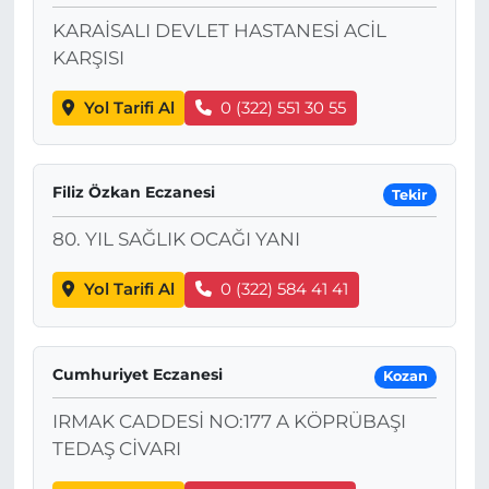
KARAİSALI DEVLET HASTANESİ ACİL
KARŞISI
Yol Tarifi Al
0 (322) 551 30 55
Filiz Özkan Eczanesi
Tekir
80. YIL SAĞLIK OCAĞI YANI
Yol Tarifi Al
0 (322) 584 41 41
Cumhuriyet Eczanesi
Kozan
IRMAK CADDESİ NO:177 A KÖPRÜBAŞI
TEDAŞ CİVARI