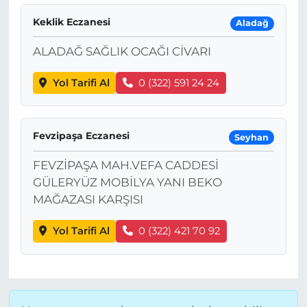
Keklik Eczanesi
Aladağ
ALADAĞ SAĞLIK OCAĞI CİVARI
Yol Tarifi Al
0 (322) 591 24 24
Fevzipaşa Eczanesi
Seyhan
FEVZİPAŞA MAH.VEFA CADDESİ
GÜLERYÜZ MOBİLYA YANI BEKO
MAĞAZASI KARŞISI
Yol Tarifi Al
0 (322) 421 70 92