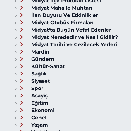
Midyat İlçe Protokol Listesi
Midyat Mahalle Muhtarı
İlan Duyuru Ve Etkinlikler
Midyat Otobüs Firmaları
Midyat'ta Bugün Vefat Edenler
Midyat Nerededir ve Nasıl Gidilir?
Midyat Tarihi ve Gezilecek Yerleri
Mardin
Gündem
Kültür-Sanat
Sağlık
Siyaset
Spor
Asayiş
Eğitim
Ekonomi
Genel
Yaşam