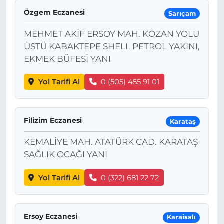
Özgem Eczanesi
Sarıçam
MEHMET AKİF ERSOY MAH. KOZAN YOLU
ÜSTÜ KABAKTEPE SHELL PETROL YAKINI,
EKMEK BÜFESİ YANI
Yol Tarifi Al
0 (505) 455 91 01
Filizim Eczanesi
Karataş
KEMALİYE MAH. ATATÜRK CAD. KARATAŞ
SAĞLIK OCAĞI YANI
Yol Tarifi Al
0 (322) 681 22 72
Ersoy Eczanesi
Karaisalı