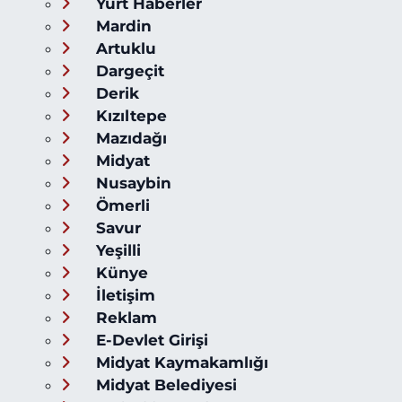
Yurt Haberler
Mardin
Artuklu
Dargeçit
Derik
Kızıltepe
Mazıdağı
Midyat
Nusaybin
Ömerli
Savur
Yeşilli
Künye
İletişim
Reklam
E-Devlet Girişi
Midyat Kaymakamlığı
Midyat Belediyesi