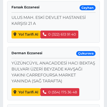
Farsak Eczanesi
Ceyhan
ULUS MAH. ESKİ DEVLET HASTANESİ
KARŞISI 21 A
Yol Tarifi Al
0 (322) 613 91 40
Derman Eczanesi
Çukurova
YÜZÜNCÜYIL ANACADDESİ HACI BEKTAŞ
BULVARI ÜZERİ BEYZADE KAVŞAĞI
YAKINI CARREFOURSA MARKET
YANINDA (SAĞ TARAFTA)
Yol Tarifi Al
0 (554) 175 36 48