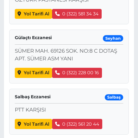
Yol Tarifi Al
0 (322) 581 34 34
Gülaçtı Eczanesi
Seyhan
SÜMER MAH. 69126 SOK. NO:8 C DOTAŞ
APT. SÜMER ASM YANI
Yol Tarifi Al
0 (322) 228 00 16
Salbaş Eczanesi
Salbaş
PTT KARŞISI
Yol Tarifi Al
0 (322) 561 20 44