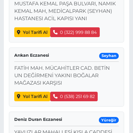
MUSTAFA KEMAL PAŞA BULVARI, NAMIK
KEMAL MAH, MEDİCALPARK (SEYHAN)
HASTANESI ACİL KAPISI YANI
Yol Tarifi Al
0 (322) 999 88 84
Arıkan Eczanesi
Seyhan
FATİH MAH. MÜCAHİTLER CAD. BETİN
UN DEĞİRMENİ YAKINI BOĞALAR
MAĞAZASI KARŞISI
Yol Tarifi Al
0 (538) 251 69 82
Deniz Duran Eczanesi
Yüreğir
YAVUZLAR MAHALLESİ KIŞLA CADDESİ