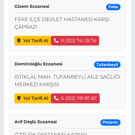
Gizem Eczanesi
Feke
FEKE İLÇE DEVLET HASTANESİ KARŞI
ÇAPRAZI
Yol Tarifi Al
0 (322) 741 25 76
Demircioğlu Eczanesi
Tufanbeyli
İSTİKLAL MAH. TUFANBEYLİ AİLE SAĞLIĞI
MERKEZİ KARŞISI
Yol Tarifi Al
0 (322) 781 87 87
Arif Döşlü Eczanesi
Pozantı
ÖZTÜRK PASTANESİ KARŞISI