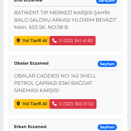
Sarıçam
BATIKENT TIP MERKEZİ KARŞISI ŞAHİN
BALO SALONU ARKASI YILDIRIM BEYAZIT
MAH. 503 SK. NO:38 B
Yol Tarifi Al
0 (322) 341 41 82
Obalar Eczanesi
Seyhan
OBALAR CADDESİ NO: 142 SHELL
PETROL ÇAPRAZI ESKİ BAĞDAT
SİNEMASI KARŞISI
Yol Tarifi Al
0 (322) 365 01 02
Erkan Eczanesi
Seyhan