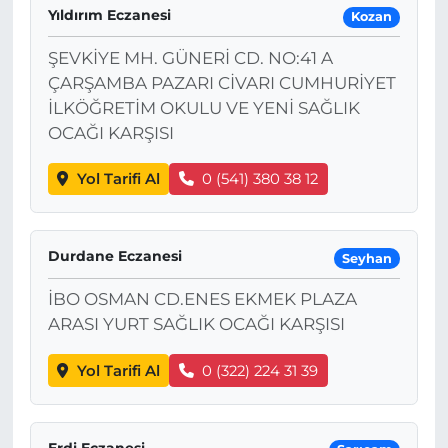
Yıldırım Eczanesi
Kozan
ŞEVKİYE MH. GÜNERİ CD. NO:41 A
ÇARŞAMBA PAZARI CİVARI CUMHURİYET
İLKÖĞRETİM OKULU VE YENİ SAĞLIK
OCAĞI KARŞISI
Yol Tarifi Al
0 (541) 380 38 12
Durdane Eczanesi
Seyhan
İBO OSMAN CD.ENES EKMEK PLAZA
ARASI YURT SAĞLIK OCAĞI KARŞISI
Yol Tarifi Al
0 (322) 224 31 39
Erdi Eczanesi