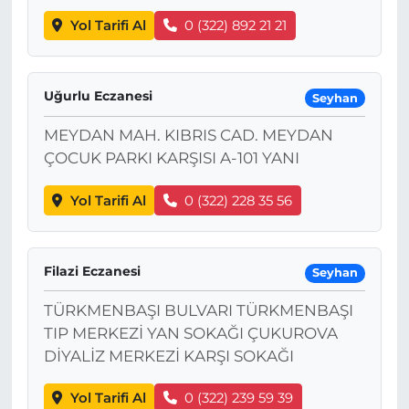
Yol Tarifi Al
0 (322) 892 21 21
Uğurlu Eczanesi
Seyhan
MEYDAN MAH. KIBRIS CAD. MEYDAN
ÇOCUK PARKI KARŞISI A-101 YANI
Yol Tarifi Al
0 (322) 228 35 56
Filazi Eczanesi
Seyhan
TÜRKMENBAŞI BULVARI TÜRKMENBAŞI
TIP MERKEZİ YAN SOKAĞI ÇUKUROVA
DİYALİZ MERKEZİ KARŞI SOKAĞI
Yol Tarifi Al
0 (322) 239 59 39