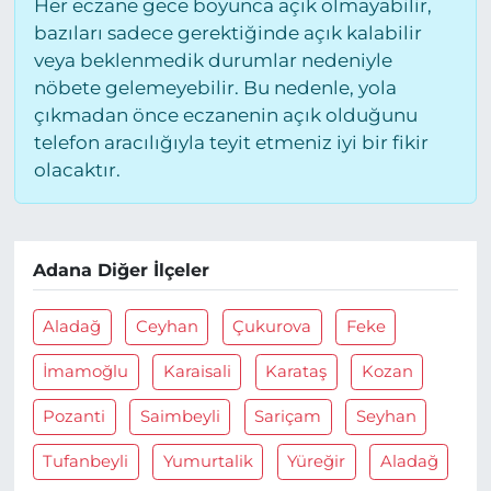
Her eczane gece boyunca açık olmayabilir,
bazıları sadece gerektiğinde açık kalabilir
veya beklenmedik durumlar nedeniyle
nöbete gelemeyebilir. Bu nedenle, yola
çıkmadan önce eczanenin açık olduğunu
telefon aracılığıyla teyit etmeniz iyi bir fikir
olacaktır.
Adana Diğer İlçeler
Aladağ
Ceyhan
Çukurova
Feke
İmamoğlu
Karaisali
Karataş
Kozan
Pozanti
Saimbeyli
Sariçam
Seyhan
Tufanbeyli
Yumurtalik
Yüreğir
Aladağ