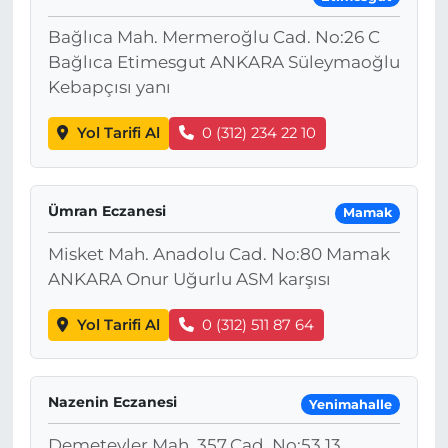
Bağlıca Mah. Mermeroğlu Cad. No:26 C
Bağlıca Etimesgut ANKARA Süleymaoğlu
Kebapçısı yanı
Yol Tarifi Al
0 (312) 234 22 10
Ümran Eczanesi
Mamak
Misket Mah. Anadolu Cad. No:80 Mamak
ANKARA Onur Uğurlu ASM karşısı
Yol Tarifi Al
0 (312) 511 87 64
Nazenin Eczanesi
Yenimahalle
Demetevler Mah. 357.Cad. No:53 13