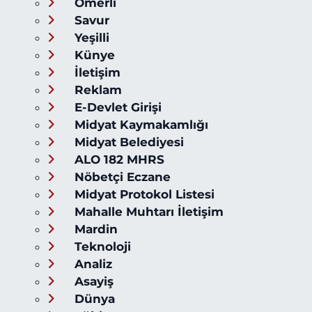
Ömerli
Savur
Yeşilli
Künye
İletişim
Reklam
E-Devlet Girişi
Midyat Kaymakamlığı
Midyat Belediyesi
ALO 182 MHRS
Nöbetçi Eczane
Midyat Protokol Listesi
Mahalle Muhtarı İletişim
Mardin
Teknoloji
Analiz
Asayiş
Dünya