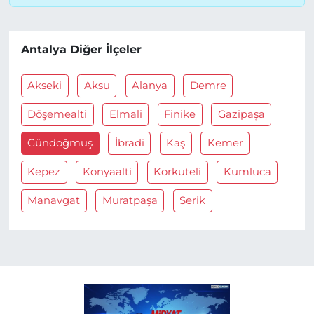
Antalya Diğer İlçeler
Akseki
Aksu
Alanya
Demre
Döşemealti
Elmali
Finike
Gazipaşa
Gündoğmuş
İbradi
Kaş
Kemer
Kepez
Konyaalti
Korkuteli
Kumluca
Manavgat
Muratpaşa
Serik