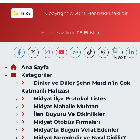
RSS
Copyright © 2023. Her hakkı saklıdır.
Haber Yazılımı:
TE Bilişim
Ana Sayfa
Kategoriler
Dinler ve Diller Şehri Mardin’in Çok
Katmanlı Hafızası
Midyat İlçe Protokol Listesi
Midyat Mahalle Muhtarı
İlan Duyuru Ve Etkinlikler
Midyat Otobüs Firmaları
Midyat'ta Bugün Vefat Edenler
Midyat Nerededir ve Nasıl Gidilir?