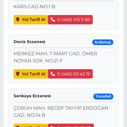
KARS CAD.NO:1 B
Yol Tarifi Al
0 (466) 415 11 88
Deniz Eczanesi
Ardanuç
MERKEZ MAH. 7 MART CAD. ÖMER
NOYAN SOK. NO:21 F
Yol Tarifi Al
0 (466) 611 42 19
Sarıkaya Eczanesi
Yusufeli
ÇORUH MAH. RECEP TAYYİP ERDOĞAN
CAD. NO:14 B