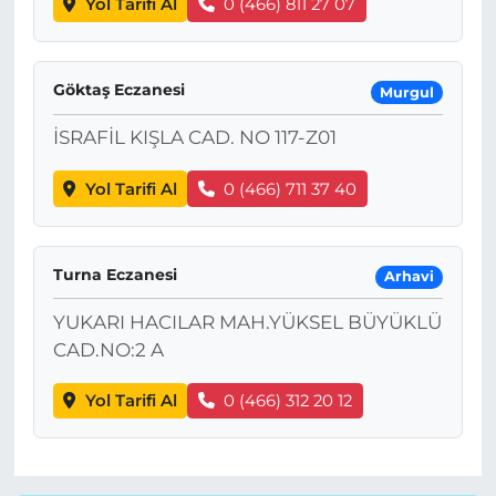
Yol Tarifi Al
0 (466) 811 27 07
Göktaş Eczanesi
Murgul
İSRAFİL KIŞLA CAD. NO 117-Z01
Yol Tarifi Al
0 (466) 711 37 40
Turna Eczanesi
Arhavi
YUKARI HACILAR MAH.YÜKSEL BÜYÜKLÜ
CAD.NO:2 A
Yol Tarifi Al
0 (466) 312 20 12