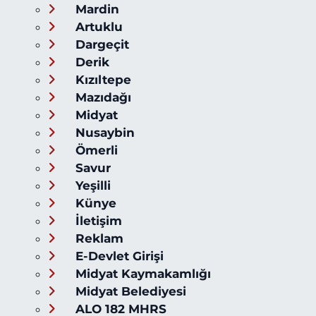
Mardin
Artuklu
Dargeçit
Derik
Kızıltepe
Mazıdağı
Midyat
Nusaybin
Ömerli
Savur
Yeşilli
Künye
İletişim
Reklam
E-Devlet Girişi
Midyat Kaymakamlığı
Midyat Belediyesi
ALO 182 MHRS