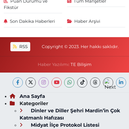
Puan Durumu ve
Tüm Manşetler
Fikstür
Son Dakika Haberleri
Haber Arşivi
RSS
Copyright © 2023. Her hakkı saklıdır.
Haber Yazılımı:
TE Bilişim
Ana Sayfa
Kategoriler
Dinler ve Diller Şehri Mardin’in Çok
Katmanlı Hafızası
Midyat İlçe Protokol Listesi