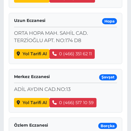
Uzun Eczanesi
Hopa
ORTA HOPA MAH. SAHİL CAD.
TERZİOĞLU APT. NO:174 D8
Yol Tarifi Al
0 (466) 351 62 11
Merkez Eczanesi
Şavşat
ADİL AYDIN CAD.NO:13
Yol Tarifi Al
0 (466) 517 10 59
Özlem Eczanesi
Borçka