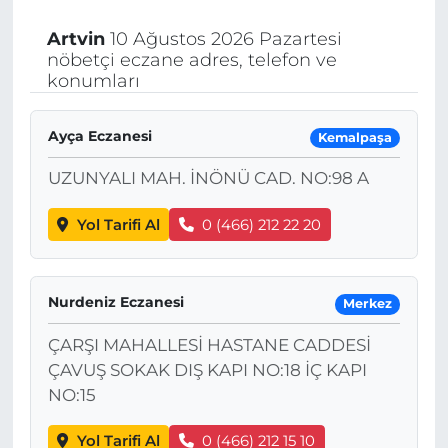
Artvin
10 Ağustos 2026 Pazartesi
nöbetçi eczane adres, telefon ve
konumları
Ayça Eczanesi
Kemalpaşa
UZUNYALI MAH. İNÖNÜ CAD. NO:98 A
Yol Tarifi Al
0 (466) 212 22 20
Nurdeniz Eczanesi
Merkez
ÇARŞI MAHALLESİ HASTANE CADDESİ
ÇAVUŞ SOKAK DIŞ KAPI NO:18 İÇ KAPI
NO:15
Yol Tarifi Al
0 (466) 212 15 10