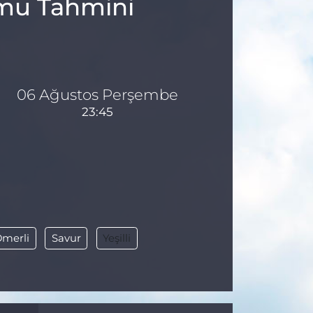
umu Tahmini
06 Ağustos Perşembe
23:45
merli
Savur
Yeşilli