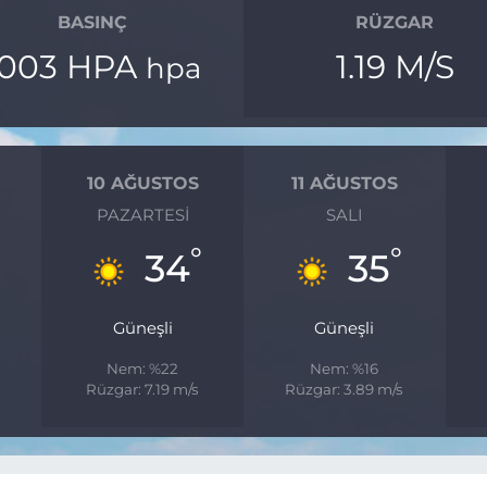
BASINÇ
RÜZGAR
1003 HPA
1.19 M/S
hpa
10 AĞUSTOS
11 AĞUSTOS
PAZARTESI
SALI
°
°
34
35
Güneşli
Güneşli
Nem: %22
Nem: %16
Rüzgar: 7.19 m/s
Rüzgar: 3.89 m/s