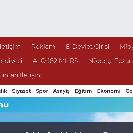
İletişim
Reklam
E-Devlet Girişi
Mid
ediyesi
ALO 182 MHRS
Nöbetçi Ecza
htarı İletişim
lık
Siyaset
Spor
Asayiş
Eğitim
Ekonomi
Ge
mu