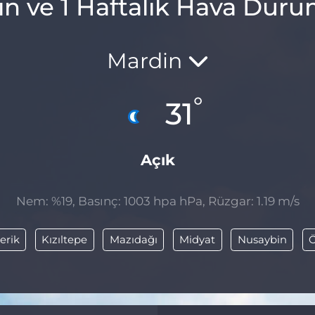
ın ve 1 Haftalık Hava Dur
Mardin
°
31
Açık
Nem: %19, Basınç: 1003 hpa hPa, Rüzgar: 1.19 m/s
erik
Kızıltepe
Mazıdağı
Midyat
Nusaybin
Ö