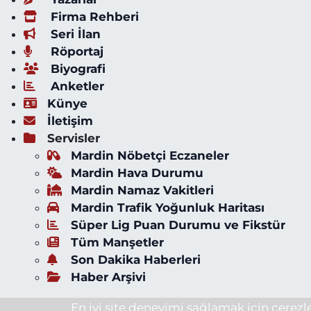
Firma Rehberi
Seri İlan
Röportaj
Biyografi
Anketler
Künye
İletişim
Servisler
Mardin Nöbetçi Eczaneler
Mardin Hava Durumu
Mardin Namaz Vakitleri
Mardin Trafik Yoğunluk Haritası
Süper Lig Puan Durumu ve Fikstür
Tüm Manşetler
Son Dakika Haberleri
Haber Arşivi
En iyi site deneyimi sağlamak için çerezle