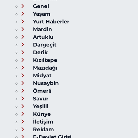
Genel
Yaşam
Yurt Haberler
Mardin
Artuklu
Dargeçit
Derik
Kızıltepe
Mazıdağı
Midyat
Nusaybin
Ömerli
Savur
Yeşilli
Künye
İletişim
Reklam
E-Devlet Girişi