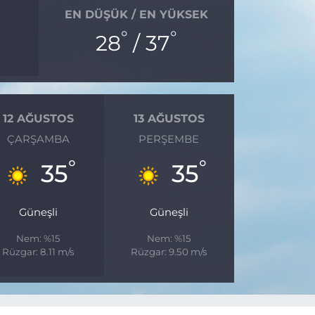
EN DÜŞÜK / EN YÜKSEK
°
°
28
/ 37
12 AĞUSTOS
13 AĞUSTOS
ÇARŞAMBA
PERŞEMBE
°
°
35
35
Güneşli
Güneşli
Nem: %15
Nem: %15
Rüzgar: 8.11 m/s
Rüzgar: 9.50 m/s