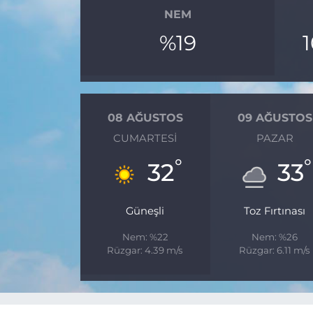
NEM
%19
08 AĞUSTOS
09 AĞUSTOS
CUMARTESI
PAZAR
°
°
32
33
Güneşli
Toz Fırtınası
Nem: %22
Nem: %26
Rüzgar: 4.39 m/s
Rüzgar: 6.11 m/s