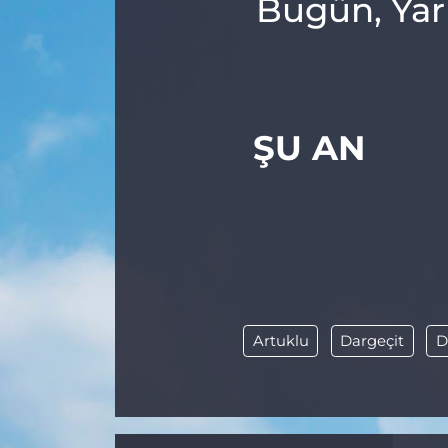
Bugün, Yar
ŞU AN
Artuklu
Dargeçit
D