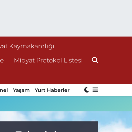
yat Kaymakamlığı
ne
Midyat Protokol Listesi
nel
Yaşam
Yurt Haberler