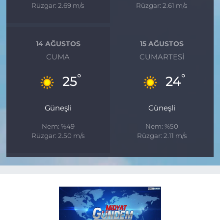
Rüzgar: 2.69 m/s
Rüzgar: 2.61 m/s
14 AĞUSTOS
15 AĞUSTOS
CUMA
CUMARTESI
°
°
25
24
Güneşli
Güneşli
Nem: %49
Nem: %50
Rüzgar: 2.50 m/s
Rüzgar: 2.11 m/s