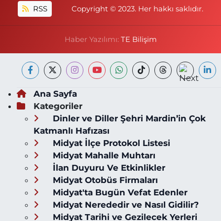
RSS
Copyright © 2023. Her hakkı saklıdır.
Haber Yazılımı:
TE Bilişim
Ana Sayfa
Kategoriler
Dinler ve Diller Şehri Mardin’in Çok
Katmanlı Hafızası
Midyat İlçe Protokol Listesi
Midyat Mahalle Muhtarı
İlan Duyuru Ve Etkinlikler
Midyat Otobüs Firmaları
Midyat'ta Bugün Vefat Edenler
Midyat Nerededir ve Nasıl Gidilir?
Midyat Tarihi ve Gezilecek Yerleri