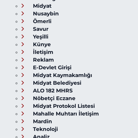
Midyat
Nusaybin
Ömerli
Savur
Yeşilli
Künye
İletişim
Reklam
E-Devlet Girişi
Midyat Kaymakamlığı
Midyat Belediyesi
ALO 182 MHRS
Nöbetçi Eczane
Midyat Protokol Listesi
Mahalle Muhtarı İletişim
Mardin
Teknoloji
Analiz