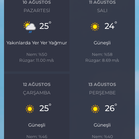
10 AĞUSTOS
11 AĞUSTOS
PAZARTESI
SALI
°
°
25
24
Yakınlarda Yer Yer Yağmur
Güneşli
Nem: %50
Nem: %58
Rüzgar: 11.00 m/s
Rüzgar: 8.69 m/s
12 AĞUSTOS
13 AĞUSTOS
ÇARŞAMBA
PERŞEMBE
°
°
25
26
Güneşli
Güneşli
Nem: %46
Nem: %40