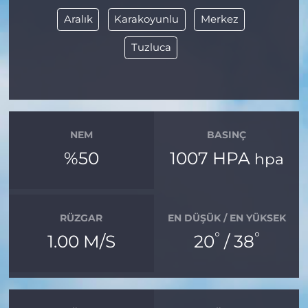
Aralık
Karakoyunlu
Merkez
Tuzluca
NEM
BASINÇ
%50
1007 HPA
hpa
RÜZGAR
EN DÜŞÜK / EN YÜKSEK
°
°
1.00 M/S
20
/ 38