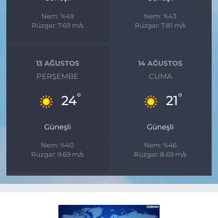
Nem: %49
Nem: %43
Rüzgar: 7.69 m/s
Rüzgar: 7.81 m/s
13 AĞUSTOS
14 AĞUSTOS
PERŞEMBE
CUMA
°
°
24
21
Güneşli
Güneşli
Nem: %40
Nem: %46
Rüzgar: 9.69 m/s
Rüzgar: 8.69 m/s