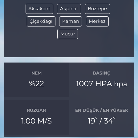
Akçakent
Akpınar
Boztepe
Çiçekdağı
Kaman
Merkez
Mucur
NEM
BASINÇ
%22
1007 HPA
hpa
RÜZGAR
EN DÜŞÜK / EN YÜKSEK
°
°
1.00 M/S
19
/ 34