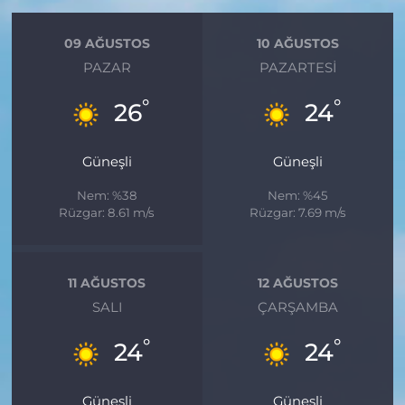
09 AĞUSTOS
10 AĞUSTOS
PAZAR
PAZARTESI
°
°
26
24
Güneşli
Güneşli
Nem: %38
Nem: %45
Rüzgar: 8.61 m/s
Rüzgar: 7.69 m/s
11 AĞUSTOS
12 AĞUSTOS
SALI
ÇARŞAMBA
°
°
24
24
Güneşli
Güneşli