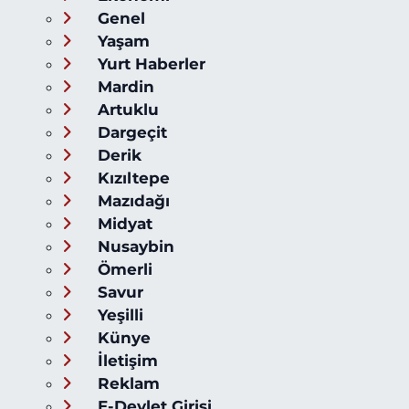
Genel
Yaşam
Yurt Haberler
Mardin
Artuklu
Dargeçit
Derik
Kızıltepe
Mazıdağı
Midyat
Nusaybin
Ömerli
Savur
Yeşilli
Künye
İletişim
Reklam
E-Devlet Girişi