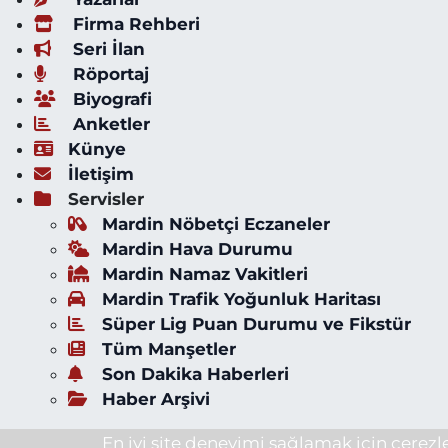
Firma Rehberi
Seri İlan
Röportaj
Biyografi
Anketler
Künye
İletişim
Servisler
Mardin Nöbetçi Eczaneler
Mardin Hava Durumu
Mardin Namaz Vakitleri
Mardin Trafik Yoğunluk Haritası
Süper Lig Puan Durumu ve Fikstür
Tüm Manşetler
Son Dakika Haberleri
Haber Arşivi
En iyi site deneyimi sağlamak için çerezle