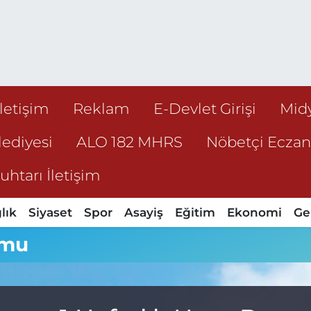
İletişim
Reklam
E-Devlet Girişi
Mid
ediyesi
ALO 182 MHRS
Nöbetçi Ecza
htarı İletişim
lık
Siyaset
Spor
Asayiş
Eğitim
Ekonomi
Ge
umu