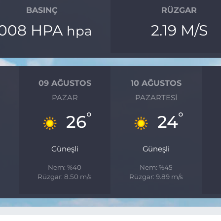
BASINÇ
RÜZGAR
1008 HPA
2.19 M/S
hpa
09 AĞUSTOS
10 AĞUSTOS
PAZAR
PAZARTESI
°
°
26
24
Güneşli
Güneşli
Nem: %40
Nem: %45
s
Rüzgar: 8.50 m/s
Rüzgar: 9.89 m/s