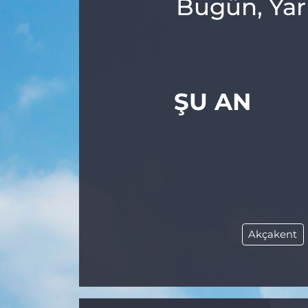
Bugün, Yar
ŞU AN
Akçakent