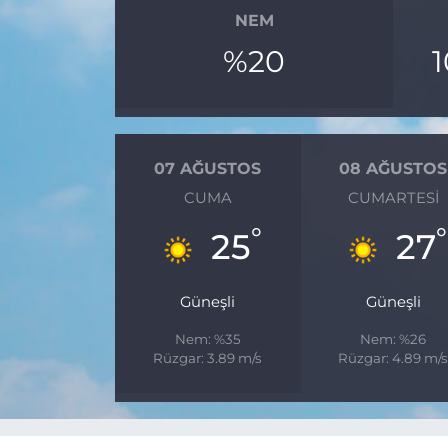
NEM
%20
07 AĞUSTOS
08 AĞUSTOS
CUMA
CUMARTESI
°
°
25
27
Güneşli
Güneşli
Nem: %35
Nem: %26
Rüzgar: 3.89 m/s
Rüzgar: 4.89 m/