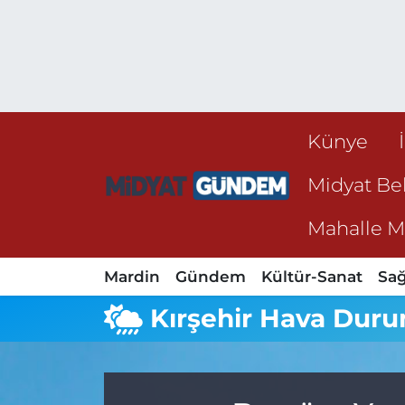
Künye
Midyat Bel
Mahalle Mu
Mardin
Gündem
Kültür-Sanat
Sağ
Kırşehir Hava Dur