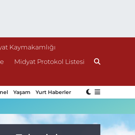
yat Kaymakamlığı
ne
Midyat Protokol Listesi
nel
Yaşam
Yurt Haberler