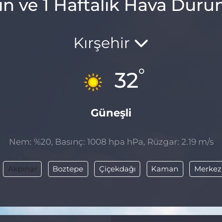
ın ve 1 Haftalık Hava Dur
Kırşehir
°
32
Güneşli
Nem: %20, Basınç: 1008 hpa hPa, Rüzgar: 2.19 m/s
Akpınar
Boztepe
Çiçekdağı
Kaman
Merkez