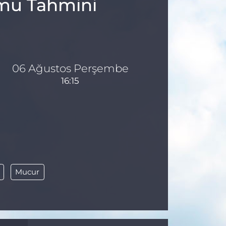
umu Tahmini
06 Ağustos Perşembe
16:15
Mucur