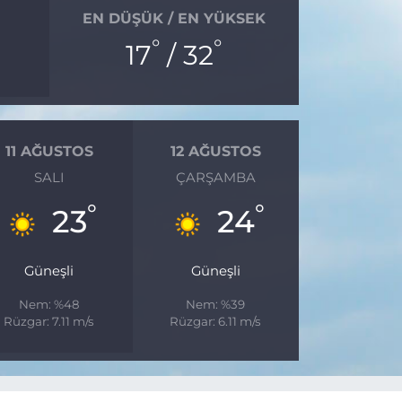
EN DÜŞÜK / EN YÜKSEK
°
°
17
/ 32
11 AĞUSTOS
12 AĞUSTOS
SALI
ÇARŞAMBA
°
°
23
24
Güneşli
Güneşli
Nem: %48
Nem: %39
Rüzgar: 7.11 m/s
Rüzgar: 6.11 m/s