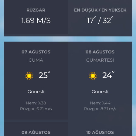
RÜZGAR
EN DÜŞÜK / EN YÜKSEK
°
°
1.69 M/S
17
/ 32
07 AĞUSTOS
08 AĞUSTOS
CUMA
CUMARTESI
°
°
25
24
Güneşli
Güneşli
Nem: %38
Nem: %44
Rüzgar: 6.61 m/s
Rüzgar: 8.31 m/s
09 AĞUSTOS
10 AĞUSTOS