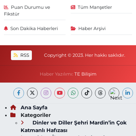
Puan Durumu ve
Tüm Manşetler
Fikstür
Son Dakika Haberleri
Haber Arşivi
RSS
Copyright © 2023. Her hakkı saklıdır.
Haber Yazılımı:
TE Bilişim
Ana Sayfa
Kategoriler
Dinler ve Diller Şehri Mardin’in Çok
Katmanlı Hafızası