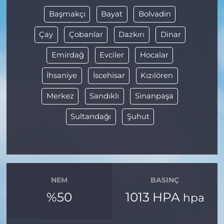
Başmakçı
Bayat
Bolvadin
Çay
Çobanlar
Dazkırı
Dinar
Emirdağ
Evciler
Hocalar
İhsaniye
İscehisar
Kızılören
Merkez
Sandıklı
Sinanpaşa
Sultandağı
Şuhut
NEM
BASINÇ
%50
1013 HPA
hpa