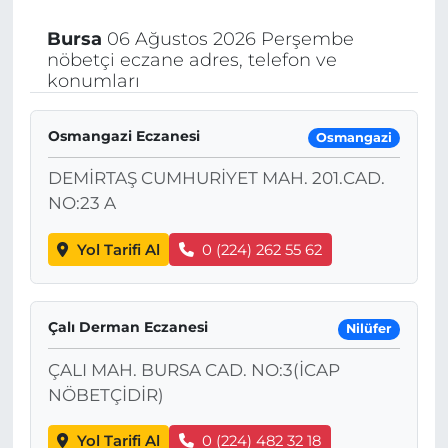
Bursa
06 Ağustos 2026 Perşembe
nöbetçi eczane adres, telefon ve
konumları
Osmangazi Eczanesi
Osmangazi
DEMİRTAŞ CUMHURİYET MAH. 201.CAD.
NO:23 A
Yol Tarifi Al
0 (224) 262 55 62
Çalı Derman Eczanesi
Nilüfer
ÇALI MAH. BURSA CAD. NO:3(İCAP
NÖBETÇİDİR)
Yol Tarifi Al
0 (224) 482 32 18