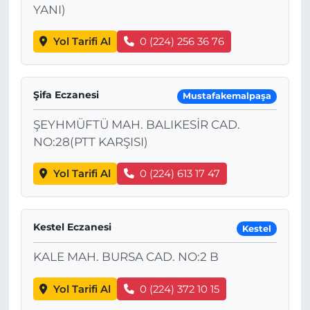
YANI)
Yol Tarifi Al
0 (224) 256 36 76
Şifa Eczanesi
Mustafakemalpaşa
ŞEYHMÜFTÜ MAH. BALIKESİR CAD.
NO:28(PTT KARŞISI)
Yol Tarifi Al
0 (224) 613 17 47
Kestel Eczanesi
Kestel
KALE MAH. BURSA CAD. NO:2 B
Yol Tarifi Al
0 (224) 372 10 15