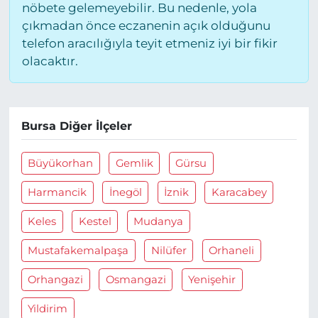
nöbete gelemeyebilir. Bu nedenle, yola
çıkmadan önce eczanenin açık olduğunu
telefon aracılığıyla teyit etmeniz iyi bir fikir
olacaktır.
Bursa Diğer İlçeler
Büyükorhan
Gemlik
Gürsu
Harmancik
İnegöl
İznik
Karacabey
Keles
Kestel
Mudanya
Mustafakemalpaşa
Nilüfer
Orhaneli
Orhangazi
Osmangazi
Yenişehir
Yildirim