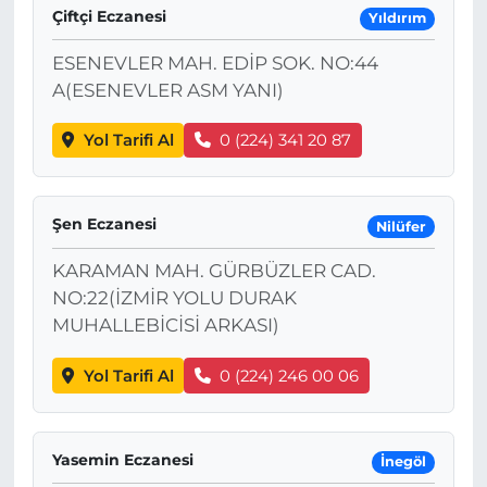
Çiftçi Eczanesi
Yıldırım
ESENEVLER MAH. EDİP SOK. NO:44
A(ESENEVLER ASM YANI)
Yol Tarifi Al
0 (224) 341 20 87
Şen Eczanesi
Nilüfer
KARAMAN MAH. GÜRBÜZLER CAD.
NO:22(İZMİR YOLU DURAK
MUHALLEBİCİSİ ARKASI)
Yol Tarifi Al
0 (224) 246 00 06
Yasemin Eczanesi
İnegöl