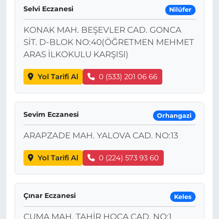
Selvi Eczanesi
Nilüfer
KONAK MAH. BEŞEVLER CAD. GONCA
SİT. D-BLOK NO:40(ÖĞRETMEN MEHMET
ARAS İLKOKULU KARŞISI)
Yol Tarifi Al
0 (533) 201 06 66
Sevim Eczanesi
Orhangazi
ARAPZADE MAH. YALOVA CAD. NO:13
Yol Tarifi Al
0 (224) 573 93 60
Çınar Eczanesi
Keles
CUMA MAH. TAHİR HOCA CAD. NO:1