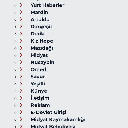
Yurt Haberler
Mardin
Artuklu
Dargeçit
Derik
Kızıltepe
Mazıdağı
Midyat
Nusaybin
Ömerli
Savur
Yeşilli
Künye
İletişim
Reklam
E-Devlet Girişi
Midyat Kaymakamlığı
Midyat Belediyesi