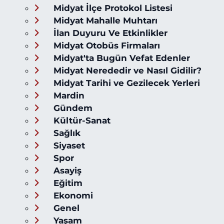
Midyat İlçe Protokol Listesi
Midyat Mahalle Muhtarı
İlan Duyuru Ve Etkinlikler
Midyat Otobüs Firmaları
Midyat'ta Bugün Vefat Edenler
Midyat Nerededir ve Nasıl Gidilir?
Midyat Tarihi ve Gezilecek Yerleri
Mardin
Gündem
Kültür-Sanat
Sağlık
Siyaset
Spor
Asayiş
Eğitim
Ekonomi
Genel
Yaşam