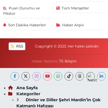
Puan Durumu ve
Tüm Manşetler
Fikstür
Son Dakika Haberleri
Haber Arşivi
RSS
Copyright © 2023. Her hakkı saklıdır.
Haber Yazılımı:
TE Bilişim
Ana Sayfa
Kategoriler
Dinler ve Diller Şehri Mardin’in Çok
Katmanlı Hafızası