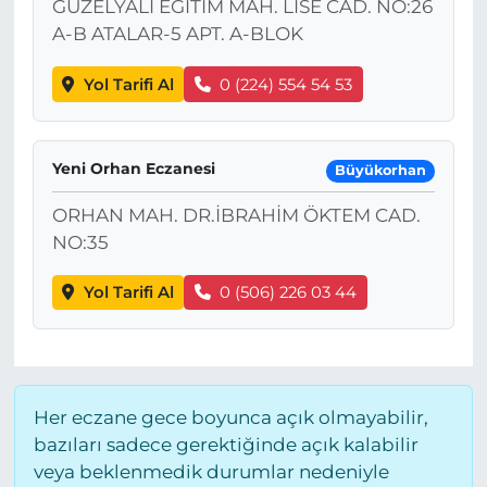
GÜZELYALI EĞİTİM MAH. LİSE CAD. NO:26
A-B ATALAR-5 APT. A-BLOK
Yol Tarifi Al
0 (224) 554 54 53
Yeni Orhan Eczanesi
Büyükorhan
ORHAN MAH. DR.İBRAHİM ÖKTEM CAD.
NO:35
Yol Tarifi Al
0 (506) 226 03 44
Her eczane gece boyunca açık olmayabilir,
bazıları sadece gerektiğinde açık kalabilir
veya beklenmedik durumlar nedeniyle