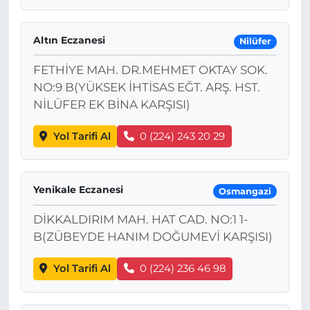
Altın Eczanesi
Nilüfer
FETHİYE MAH. DR.MEHMET OKTAY SOK.
NO:9 B(YÜKSEK İHTİSAS EĞT. ARŞ. HST.
NİLÜFER EK BİNA KARŞISI)
Yol Tarifi Al
0 (224) 243 20 29
Yenikale Eczanesi
Osmangazi
DİKKALDIRIM MAH. HAT CAD. NO:1 1-
B(ZÜBEYDE HANIM DOĞUMEVİ KARŞISI)
Yol Tarifi Al
0 (224) 236 46 98