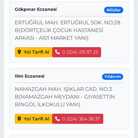
Gökpınar Eczanesi
Nilüfer
ERTUĞRUL MAH. ERTUĞRUL SOK. NO:28
B(DÖRTÇELİK ÇOCUK HASTANESİ
ARKASI - A101 MARKET YANI)
Yol Tarifi Al
0 (224) 215 57 23
Ilim Eczanesi
Yıldırım
NAMAZGAH MAH. IŞIKLAR CAD. NO:3
B(NAMAZGAH MEYDANI - GIYASETTİN
BİNGÖL İLKOKULU YANI)
Yol Tarifi Al
0 (224) 364 38 37