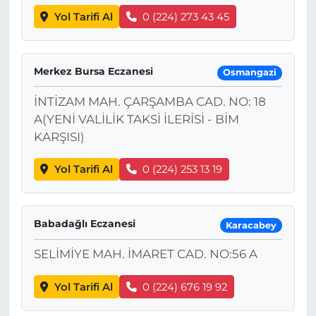
Yol Tarifi Al
0 (224) 273 43 45
Merkez Bursa Eczanesi
Osmangazi
İNTİZAM MAH. ÇARŞAMBA CAD. NO: 18
A(YENİ VALİLİK TAKSİ İLERİSİ - BİM
KARŞISI)
Yol Tarifi Al
0 (224) 253 13 19
Babadağlı Eczanesi
Karacabey
SELİMİYE MAH. İMARET CAD. NO:56 A
Yol Tarifi Al
0 (224) 676 19 92