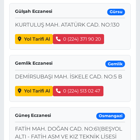
Gülşah Eczanesi
Gürsu
KURTULUŞ MAH. ATATÜRK CAD. NO:130
Yol Tarifi Al
0 (224) 371 90 20
Gemlik Eczanesi
Gemlik
DEMİRSUBAŞI MAH. İSKELE CAD. NO:5 B
Yol Tarifi Al
0 (224) 513 02 47
Güneş Eczanesi
Osmangazi
FATİH MAH. DOĞAN CAD. NO:61(BEŞYOL
ALTI - FATİH ASM VE KIZ TEKNİK LİSESİ