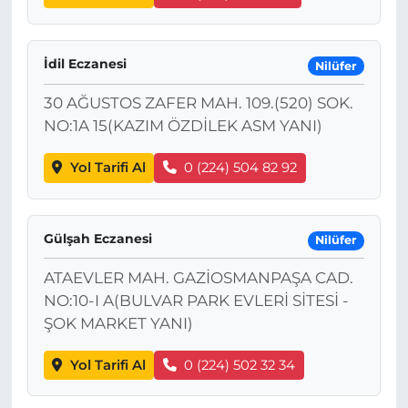
İdil Eczanesi
Nilüfer
30 AĞUSTOS ZAFER MAH. 109.(520) SOK.
NO:1A 15(KAZIM ÖZDİLEK ASM YANI)
Yol Tarifi Al
0 (224) 504 82 92
Gülşah Eczanesi
Nilüfer
ATAEVLER MAH. GAZİOSMANPAŞA CAD.
NO:10-I A(BULVAR PARK EVLERİ SİTESİ -
ŞOK MARKET YANI)
Yol Tarifi Al
0 (224) 502 32 34