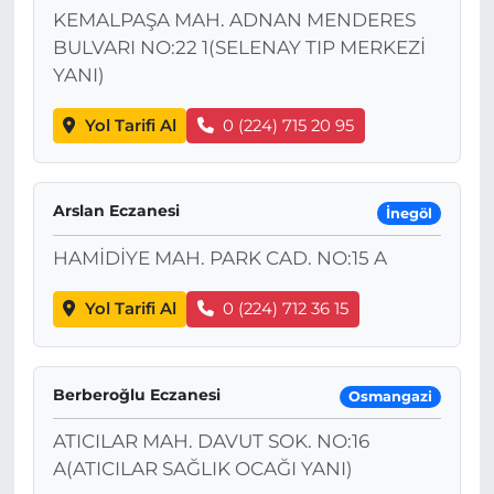
KEMALPAŞA MAH. ADNAN MENDERES
BULVARI NO:22 1(SELENAY TIP MERKEZİ
YANI)
Yol Tarifi Al
0 (224) 715 20 95
Arslan Eczanesi
İnegöl
HAMİDİYE MAH. PARK CAD. NO:15 A
Yol Tarifi Al
0 (224) 712 36 15
Berberoğlu Eczanesi
Osmangazi
ATICILAR MAH. DAVUT SOK. NO:16
A(ATICILAR SAĞLIK OCAĞI YANI)