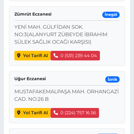
Zümrüt Eczanesi
İnegöl
YENİ MAH. GÜLFİDAN SOK.
NO:3(ALANYURT ZÜBEYDE İBRAHİM
SÜLEK SAĞLIK OCAĞI KARŞISI)
Yol Tarifi Al
0 (531) 239 44 04
Uğur Eczanesi
İznik
MUSTAFAKEMALPAŞA MAH. ORHANGAZİ
CAD. NO:26 B
Yol Tarifi Al
0 (224) 757 16 56