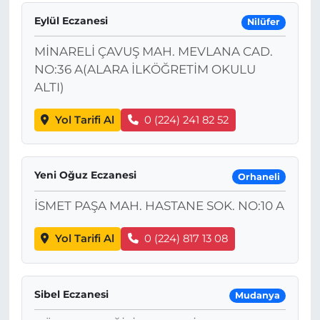
Eylül Eczanesi
Nilüfer
MİNARELİ ÇAVUŞ MAH. MEVLANA CAD.
NO:36 A(ALARA İLKÖĞRETİM OKULU
ALTI)
Yol Tarifi Al
0 (224) 241 82 52
Yeni Oğuz Eczanesi
Orhaneli
İSMET PAŞA MAH. HASTANE SOK. NO:10 A
Yol Tarifi Al
0 (224) 817 13 08
Sibel Eczanesi
Mudanya