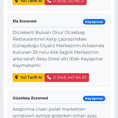
Yol Tarifi Al
0 (505) 252 66 21
Ela Eczanesi
Kayapınar
Diclekent Bulvarı Onur Ocakbaşı
Restaurantının karşı çaprazındaki
Güneydoğu Diyaliz Merkezinin Arkasında
bulunan 39 nolu Aile Sağlık Merkezinin
arka tarafı Aksu Sitesi altı (Eski Kayapınar
Kaymakamlı
Yol Tarifi Al
0 (543) 447 84 83
Güzelsoy Eczanesi
Kayapınar
Araştırma civarı polat marketten
winstown avmye giderken orhan ayaz