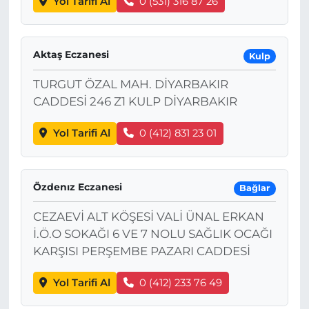
Yol Tarifi Al
0 (531) 316 87 26
Aktaş Eczanesi
Kulp
TURGUT ÖZAL MAH. DİYARBAKIR
CADDESİ 246 Z1 KULP DİYARBAKIR
Yol Tarifi Al
0 (412) 831 23 01
Özdenız Eczanesi
Bağlar
CEZAEVİ ALT KÖŞESİ VALİ ÜNAL ERKAN
İ.Ö.O SOKAĞI 6 VE 7 NOLU SAĞLIK OCAĞI
KARŞISI PERŞEMBE PAZARI CADDESİ
Yol Tarifi Al
0 (412) 233 76 49