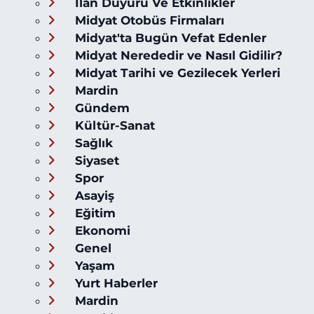
İlan Duyuru Ve Etkinlikler
Midyat Otobüs Firmaları
Midyat'ta Bugün Vefat Edenler
Midyat Nerededir ve Nasıl Gidilir?
Midyat Tarihi ve Gezilecek Yerleri
Mardin
Gündem
Kültür-Sanat
Sağlık
Siyaset
Spor
Asayiş
Eğitim
Ekonomi
Genel
Yaşam
Yurt Haberler
Mardin