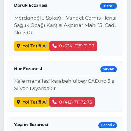
Doruk Eczanesi
Bismil
Merdanoğlu Sokağı- Vahdet Camisi İlerisi
Sağlık Ocağı Karşısı Akpınar Mah. 15. Cad.
No:73G
Yol Tarifi Al
0 (534) 979 21 99
Nur Eczanesi
Silvan
Kale mahallesi karabehlulbey CAD.no 3 a
Silvan Diyarbakır
Yol Tarifi Al
0 (412) 711 72 75
Yaşam Eczanesi
Çermik