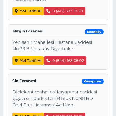
Yol Tarifi Al
0 (412) 503 10 20
Mizgin Eczanesi
Kocaköy
Yenişehir Mahallesi Hastane Caddesi
No:33 B Kocaköy Diyarbakır
Yol Tarifi Al
0 (544) 163 05 02
Sin Eczanesi
Kayapınar
Diclekent mahallesi kayapınar caddesi
Çeysa sin park sitesi B blok No 98 BD
Özel Batı Hastanesi Acil Yanı