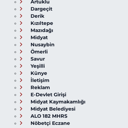
Artuklu
Dargeçit
Derik
Kızıltepe
Mazıdağı
Midyat
Nusaybin
Ömerli
Savur
Yeşilli
Künye
İletişim
Reklam
E-Devlet Girişi
Midyat Kaymakamlığı
Midyat Belediyesi
ALO 182 MHRS
Nöbetçi Eczane