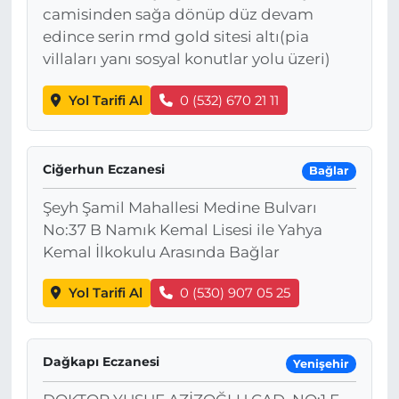
camisinden sağa dönüp düz devam
edince serin rmd gold sitesi altı(pia
villaları yanı sosyal konutlar yolu üzeri)
Yol Tarifi Al
0 (532) 670 21 11
Ciğerhun Eczanesi
Bağlar
Şeyh Şamil Mahallesi Medine Bulvarı
No:37 B Namık Kemal Lisesi ile Yahya
Kemal İlkokulu Arasında Bağlar
Yol Tarifi Al
0 (530) 907 05 25
Dağkapı Eczanesi
Yenişehir