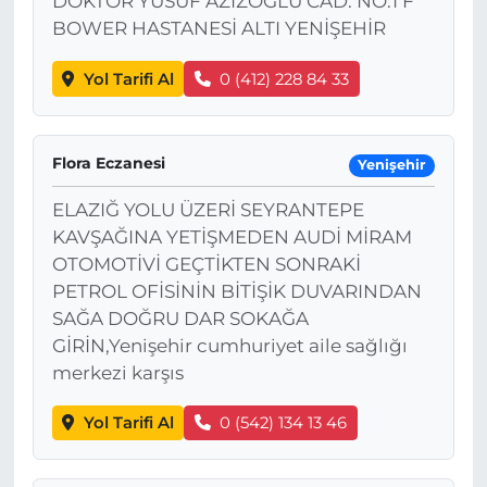
DOKTOR YUSUF AZİZOĞLU CAD. NO:1 F
BOWER HASTANESİ ALTI YENİŞEHİR
Yol Tarifi Al
0 (412) 228 84 33
Flora Eczanesi
Yenişehir
ELAZIĞ YOLU ÜZERİ SEYRANTEPE
KAVŞAĞINA YETİŞMEDEN AUDİ MİRAM
OTOMOTİVİ GEÇTİKTEN SONRAKİ
PETROL OFİSİNİN BİTİŞİK DUVARINDAN
SAĞA DOĞRU DAR SOKAĞA
GİRİN,Yenişehir cumhuriyet aile sağlığı
merkezi karşıs
Yol Tarifi Al
0 (542) 134 13 46