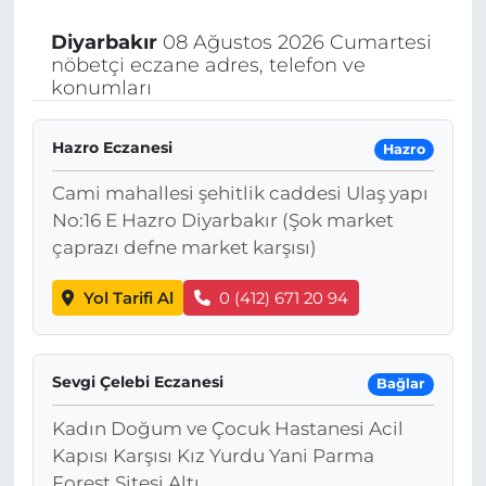
Diyarbakır
08 Ağustos 2026 Cumartesi
nöbetçi eczane adres, telefon ve
konumları
Hazro Eczanesi
Hazro
Cami mahallesi şehitlik caddesi Ulaş yapı
No:16 E Hazro Diyarbakır (Şok market
çaprazı defne market karşısı)
Yol Tarifi Al
0 (412) 671 20 94
Sevgi Çelebi Eczanesi
Bağlar
Kadın Doğum ve Çocuk Hastanesi Acil
Kapısı Karşısı Kız Yurdu Yani Parma
Forest Sitesi Altı