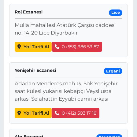
Roj Eczanesi
Lice
Mulla mahallesi Atatürk Çarşısı caddesi
no: 14-20 Lice Diyarbakır
Yol Tarifi Al
0 (553) 986 59 87
Yenişehir Eczanesi
Ergani
Adanan Menderes mah 13. Sok Yenişehir
saat kulesi yukarısı kebapçı Veysi usta
arkası Selahattin Eyyübi camii arkası
Yol Tarifi Al
0 (412) 503 17 18
Alp Eczanesi