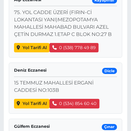
Kayapınar
75. YOL CADDE ÜZERİ (FIRIN-Cİ
LOKANTASI YANI)MEZOPOTAMYA
MAHALLESİ MAHABAD BULVARI AZEL
ÇETİN DURMAZ 1.ETAP C BLOK NO:27 B
Yol Tarifi Al
0 (538) 778 49 89
Deniz Eczanesi
Dicle
15 TEMMUZ MAHALLESİ ERGANİ
CADDESİ NO:103B
Yol Tarifi Al
0 (534) 854 60 40
Gülfem Eczanesi
Çınar