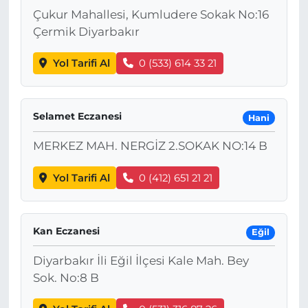
Çukur Mahallesi, Kumludere Sokak No:16
Çermik Diyarbakır
Yol Tarifi Al
0 (533) 614 33 21
Selamet Eczanesi
Hani
MERKEZ MAH. NERGİZ 2.SOKAK NO:14 B
Yol Tarifi Al
0 (412) 651 21 21
Kan Eczanesi
Eğil
Diyarbakır İli Eğil İlçesi Kale Mah. Bey
Sok. No:8 B