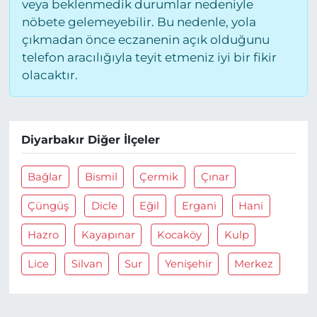
veya beklenmedik durumlar nedeniyle
nöbete gelemeyebilir. Bu nedenle, yola
çıkmadan önce eczanenin açık olduğunu
telefon aracılığıyla teyit etmeniz iyi bir fikir
olacaktır.
Diyarbakır Diğer İlçeler
Bağlar
Bismil
Çermik
Çınar
Çüngüş
Dicle
Eğil
Ergani
Hani
Hazro
Kayapınar
Kocaköy
Kulp
Lice
Silvan
Sur
Yenişehir
Merkez