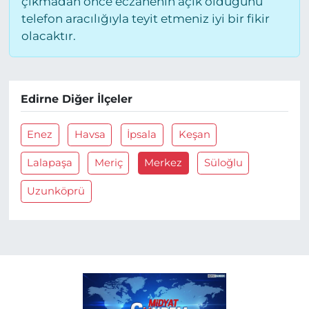
çıkmadan önce eczanenin açık olduğunu
telefon aracılığıyla teyit etmeniz iyi bir fikir
olacaktır.
Edirne Diğer İlçeler
Enez
Havsa
İpsala
Keşan
Lalapaşa
Meriç
Merkez
Süloğlu
Uzunköprü