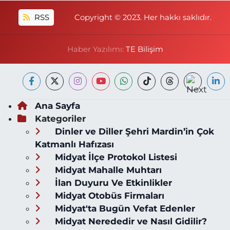
RSS
Copyright © 2023. Her hakkı saklıdır.
Haber Yazılımı:
TE Bilişim
Ana Sayfa
Kategoriler
Dinler ve Diller Şehri Mardin’in Çok
Katmanlı Hafızası
Midyat İlçe Protokol Listesi
Midyat Mahalle Muhtarı
İlan Duyuru Ve Etkinlikler
Midyat Otobüs Firmaları
Midyat'ta Bugün Vefat Edenler
Midyat Nerededir ve Nasıl Gidilir?