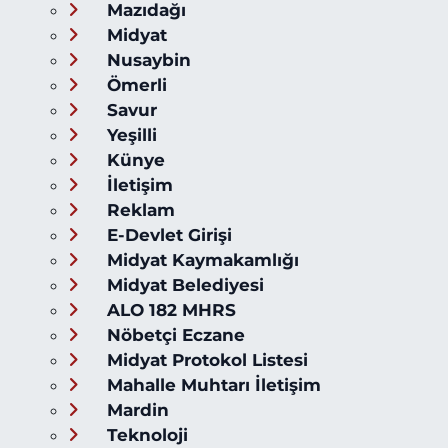
Mazıdağı
Midyat
Nusaybin
Ömerli
Savur
Yeşilli
Künye
İletişim
Reklam
E-Devlet Girişi
Midyat Kaymakamlığı
Midyat Belediyesi
ALO 182 MHRS
Nöbetçi Eczane
Midyat Protokol Listesi
Mahalle Muhtarı İletişim
Mardin
Teknoloji