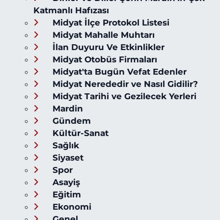
Katmanlı Hafızası
Midyat İlçe Protokol Listesi
Midyat Mahalle Muhtarı
İlan Duyuru Ve Etkinlikler
Midyat Otobüs Firmaları
Midyat'ta Bugün Vefat Edenler
Midyat Nerededir ve Nasıl Gidilir?
Midyat Tarihi ve Gezilecek Yerleri
Mardin
Gündem
Kültür-Sanat
Sağlık
Siyaset
Spor
Asayiş
Eğitim
Ekonomi
Genel