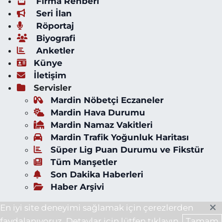
Firma Rehberi
Seri İlan
Röportaj
Biyografi
Anketler
Künye
İletişim
Servisler
Mardin Nöbetçi Eczaneler
Mardin Hava Durumu
Mardin Namaz Vakitleri
Mardin Trafik Yoğunluk Haritası
Süper Lig Puan Durumu ve Fikstür
Tüm Manşetler
Son Dakika Haberleri
Haber Arşivi
En iyi site deneyimi sağlamak için çerezlerden
faydalanıyoruz. Detaylar için lütfen tıklayın.
Tamam