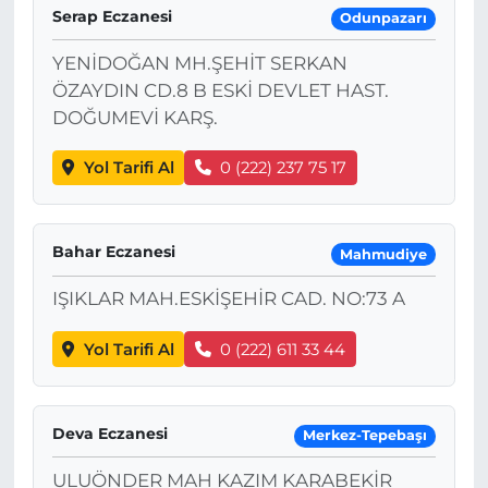
Serap Eczanesi
Odunpazarı
YENİDOĞAN MH.ŞEHİT SERKAN
ÖZAYDIN CD.8 B ESKİ DEVLET HAST.
DOĞUMEVİ KARŞ.
Yol Tarifi Al
0 (222) 237 75 17
Bahar Eczanesi
Mahmudiye
IŞIKLAR MAH.ESKİŞEHİR CAD. NO:73 A
Yol Tarifi Al
0 (222) 611 33 44
Deva Eczanesi
Merkez-Tepebaşı
ULUÖNDER MAH KAZIM KARABEKİR