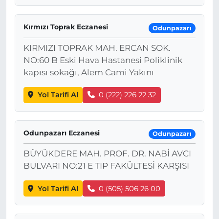
Kırmızı Toprak Eczanesi
Odunpazarı
KIRMIZI TOPRAK MAH. ERCAN SOK.
NO:60 B Eski Hava Hastanesi Poliklinik
kapısı sokağı, Alem Cami Yakını
Yol Tarifi Al
0 (222) 226 22 32
Odunpazarı Eczanesi
Odunpazarı
BÜYÜKDERE MAH. PROF. DR. NABİ AVCI
BULVARI NO:21 E TIP FAKÜLTESİ KARŞISI
Yol Tarifi Al
0 (505) 506 26 00