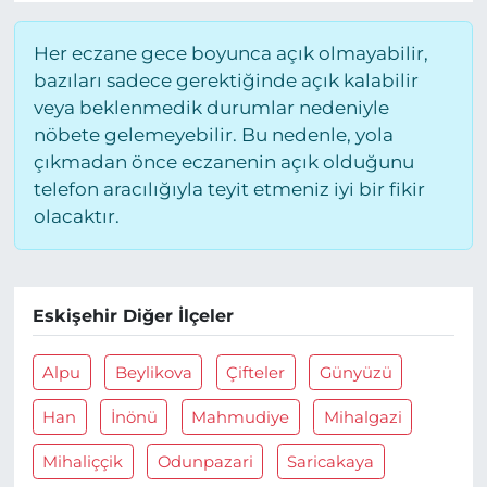
Her eczane gece boyunca açık olmayabilir,
bazıları sadece gerektiğinde açık kalabilir
veya beklenmedik durumlar nedeniyle
nöbete gelemeyebilir. Bu nedenle, yola
çıkmadan önce eczanenin açık olduğunu
telefon aracılığıyla teyit etmeniz iyi bir fikir
olacaktır.
Eskişehir Diğer İlçeler
Alpu
Beylikova
Çifteler
Günyüzü
Han
İnönü
Mahmudiye
Mihalgazi
Mihaliççik
Odunpazari
Saricakaya