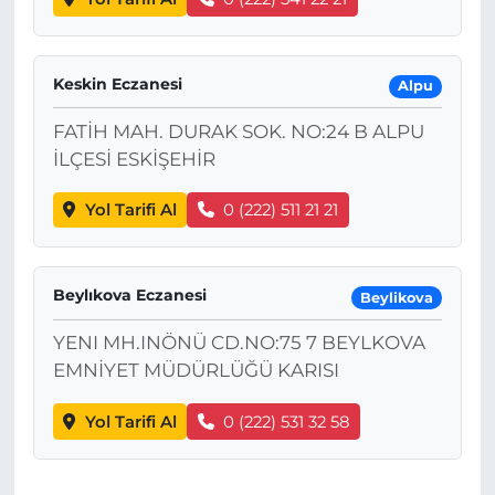
Keskin Eczanesi
Alpu
FATİH MAH. DURAK SOK. NO:24 B ALPU
İLÇESİ ESKİŞEHİR
Yol Tarifi Al
0 (222) 511 21 21
Beylıkova Eczanesi
Beylikova
YENI MH.INÖNÜ CD.NO:75 7 BEYLKOVA
EMNİYET MÜDÜRLÜĞÜ KARISI
Yol Tarifi Al
0 (222) 531 32 58