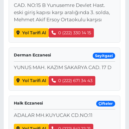
CAD. NO:15 B Yunusemre Devlet Hast.
eski giriş kapısı karşı aralığında 3. solda,
Mehmet Akif Ersoy Ortaokulu karşısı
Yol Tarifi Al
0 (222) 330 14 15
Derman Eczanesi
Seyitgazi
YUNUS MAH. KAZIM SAKARYA CAD. 17 D
Yol Tarifi Al
0 (222) 671 34 43
Halk Eczanesi
Çifteler
ADALAR MH.KUYUCAK CD.NO:11
Yol Tarifi Al
0 (222) 541 22 21