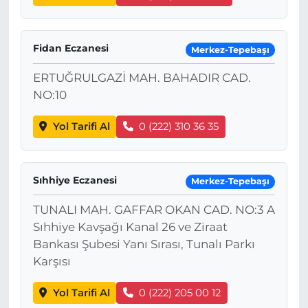
Fidan Eczanesi
Merkez-Tepebaşı
ERTUĞRULGAZİ MAH. BAHADIR CAD.
NO:10
Yol Tarifi Al
0 (222) 310 36 35
Sıhhiye Eczanesi
Merkez-Tepebaşı
TUNALI MAH. GAFFAR OKAN CAD. NO:3 A
Sıhhiye Kavşağı Kanal 26 ve Ziraat
Bankası Şubesi Yanı Sırası, Tunalı Parkı
Karşısı
Yol Tarifi Al
0 (222) 205 00 12