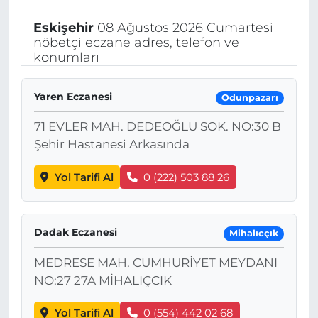
Eskişehir
08 Ağustos 2026 Cumartesi
nöbetçi eczane adres, telefon ve
konumları
Yaren Eczanesi
Odunpazarı
71 EVLER MAH. DEDEOĞLU SOK. NO:30 B
Şehir Hastanesi Arkasında
Yol Tarifi Al
0 (222) 503 88 26
Dadak Eczanesi
Mihalıcçık
MEDRESE MAH. CUMHURİYET MEYDANI
NO:27 27A MİHALIÇCIK
Yol Tarifi Al
0 (554) 442 02 68