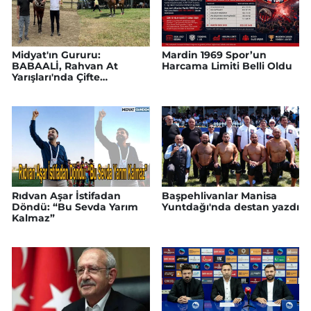
Midyat'ın Gururu:
Mardin 1969 Spor’un
BABAALİ, Rahvan At
Harcama Limiti Belli Oldu
Yarışları'nda Çifte
Şampiyonluk Kazandı
Rıdvan Aşar İstifadan
Başpehlivanlar Manisa
Döndü: “Bu Sevda Yarım
Yuntdağı'nda destan yazdı
Kalmaz”