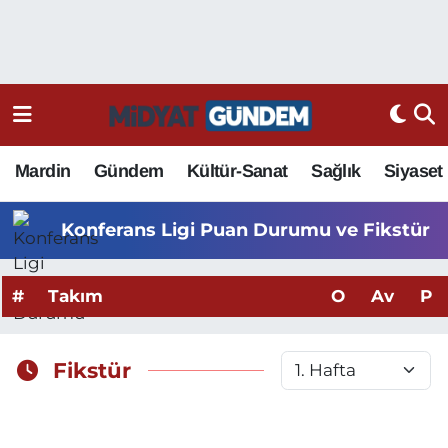
Mardin
Gündem
Kültür-Sanat
Sağlık
Siyaset
Konferans Ligi Puan Durumu ve Fikstür
#
Takım
O
Av
P
Fikstür