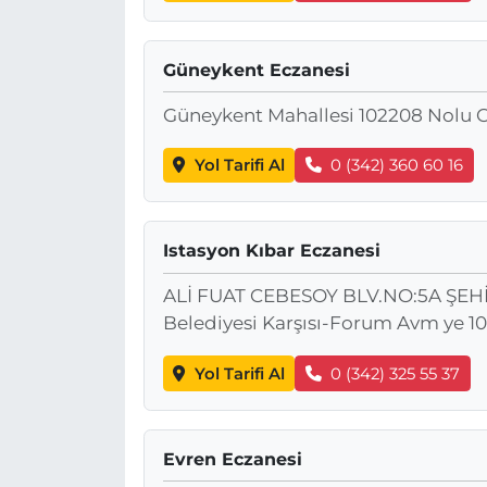
Güneykent Eczanesi
Güneykent Mahallesi 102208 Nolu 
Yol Tarifi Al
0 (342) 360 60 16
Istasyon Kıbar Eczanesi
ALİ FUAT CEBESOY BLV.NO:5A ŞEHİT
Belediyesi Karşısı-Forum Avm ye 10
Yol Tarifi Al
0 (342) 325 55 37
Evren Eczanesi