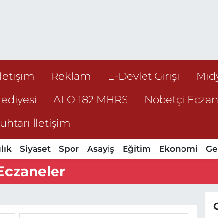
İletişim
Reklam
E-Devlet Girişi
Mid
ediyesi
ALO 182 MHRS
Nöbetçi Ecza
htarı İletişim
lık
Siyaset
Spor
Asayiş
Eğitim
Ekonomi
Ge
Eczaneler