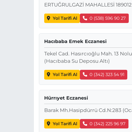
ERTUĞRULGAZİ MAHALLESİ 189012
Yol Tarifi Al
0 (538) 596 90 27
Hacıbaba Emek Eczanesi
Tekel Cad. Hasırcıoğlu Mah. 13 Nolu
(Hacıbaba Su Deposu Altı)
Yol Tarifi Al
0 (342) 323 54 91
Hürrıyet Eczanesi
Barak Mh.Hasipdürrü Cd.N:283 (Oca
Yol Tarifi Al
0 (342) 225 96 97