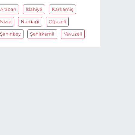
Araban
İslahiye
Karkamiş
Nizip
Nurdaği
Oğuzeli
Şahinbey
Şehitkamil
Yavuzeli