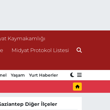
yat Kaymakamlığı
ne
Midyat Protokol Listesi
nel
Yaşam
Yurt Haberler
Gaziantep Diğer İlçeler