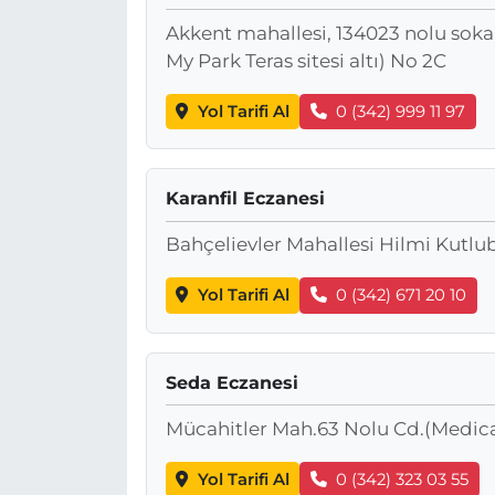
Akkent mahallesi, 134023 nolu sokak
My Park Teras sitesi altı) No 2C
Yol Tarifi Al
0 (342) 999 11 97
Karanfil Eczanesi
Bahçelievler Mahallesi Hilmi Kutlu
Yol Tarifi Al
0 (342) 671 20 10
Seda Eczanesi
Mücahitler Mah.63 Nolu Cd.(Medical
Yol Tarifi Al
0 (342) 323 03 55