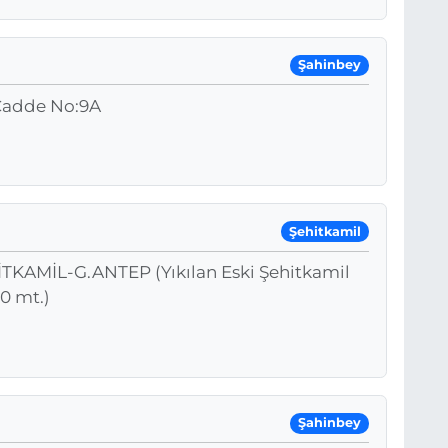
Şahinbey
Cadde No:9A
Şehitkamil
KAMİL-G.ANTEP (Yıkılan Eski Şehitkamil
0 mt.)
Şahinbey