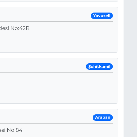
Yavuzeli
desi No:42B
Şehitkamil
Araban
esi No:84