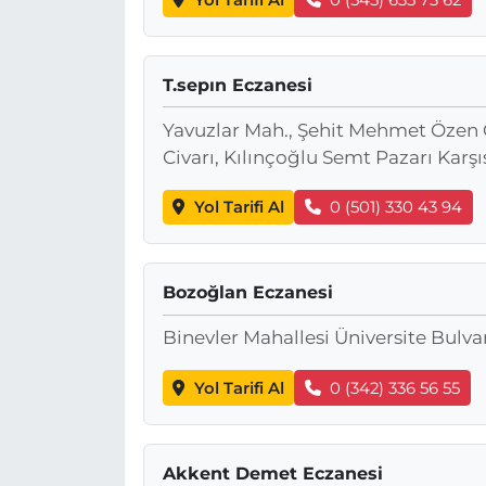
T.sepın Eczanesi
Yavuzlar Mah., Şehit Mehmet Özen Cd.
Civarı, Kılınçoğlu Semt Pazarı Karşı
Yol Tarifi Al
0 (501) 330 43 94
Bozoğlan Eczanesi
Binevler Mahallesi Üniversite Bulva
Yol Tarifi Al
0 (342) 336 56 55
Akkent Demet Eczanesi