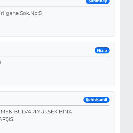
Şahinbey
rligane Sok.No:5
Nizip
3
Şehitkamil
ZMEN BULVARI.YÜKSEK BİNA
RŞISI