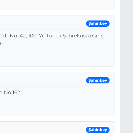
Şahinbey
, No: 42, 100. Yıl Tüneli Şehreküstü Girişi
sı
Şahinbey
rı No:162
Şahinbey