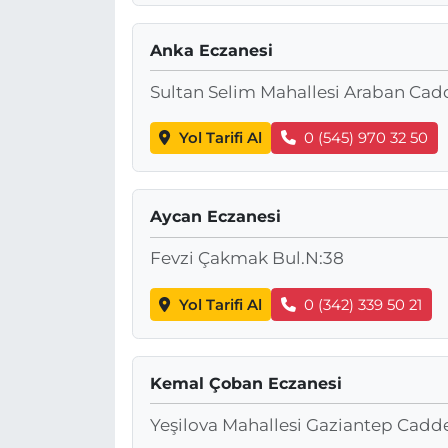
Anka Eczanesi
Sultan Selim Mahallesi Araban Cad
Yol Tarifi Al
0 (545) 970 32 50
Aycan Eczanesi
Fevzi Çakmak Bul.N:38
Yol Tarifi Al
0 (342) 339 50 21
Kemal Çoban Eczanesi
Yeşilova Mahallesi Gaziantep Cadd