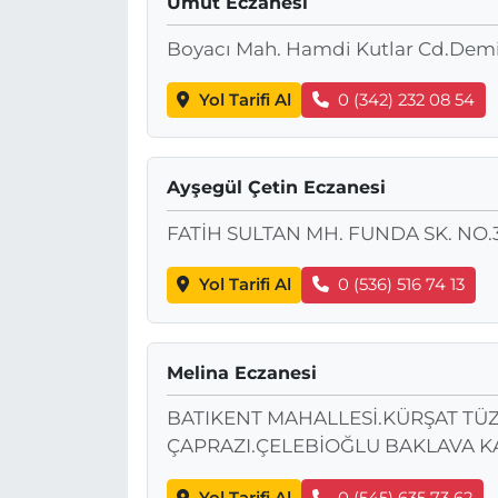
Umut Eczanesi
Boyacı Mah. Hamdi Kutlar Cd.Demi
Yol Tarifi Al
0 (342) 232 08 54
Ayşegül Çetin Eczanesi
FATİH SULTAN MH. FUNDA SK. NO.
Yol Tarifi Al
0 (536) 516 74 13
Melina Eczanesi
BATIKENT MAHALLESİ.KÜRŞAT TÜ
ÇAPRAZI.ÇELEBİOĞLU BAKLAVA KA
Yol Tarifi Al
0 (545) 635 73 62