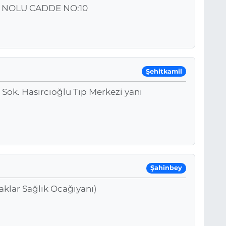
 NOLU CADDE NO:10
Şehitkamil
 Sok. Hasırcıoğlu Tıp Merkezi yanı
Şahinbey
klar Sağlık Ocağıyanı)