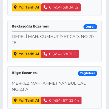
Yol Tarifi Al
0 (454) 581 34 52
Bektaşoğlu Eczanesi
Dereli
DERELİ MAH. CUMHURİYET CAD. NO:20
T5
Yol Tarifi Al
0 (454) 381 31 21
Bilge Eczanesi
Yağlıdere
MERKEZ MAH. AHMET YANBUL CAD.
NO:23 A
Yol Tarifi Al
0 (454) 671 22 44