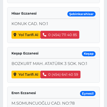
Hisar Eczanesi
Şebinkarahisar
KONUK CAD. NO:1
Yol Tarifi Al
0 (454) 711 40 85
Keşap Eczanesi
Keşap
BOZKURT MAH. ATATÜRK 3 SOK. NO:1
Yol Tarifi Al
0 (454) 641 40 59
Eren Eczanesi
Eynesil
M.SOMUNCUOĞLU CAD. NO:78