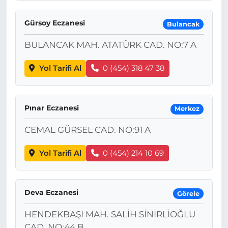
Gürsoy Eczanesi
Bulancak
BULANCAK MAH. ATATÜRK CAD. NO:7 A
Yol Tarifi Al
0 (454) 318 47 38
Pınar Eczanesi
Merkez
CEMAL GÜRSEL CAD. NO:91 A
Yol Tarifi Al
0 (454) 214 10 69
Deva Eczanesi
Görele
HENDEKBAŞI MAH. SALİH SİNİRLİOĞLU
CAD. NO:44 B