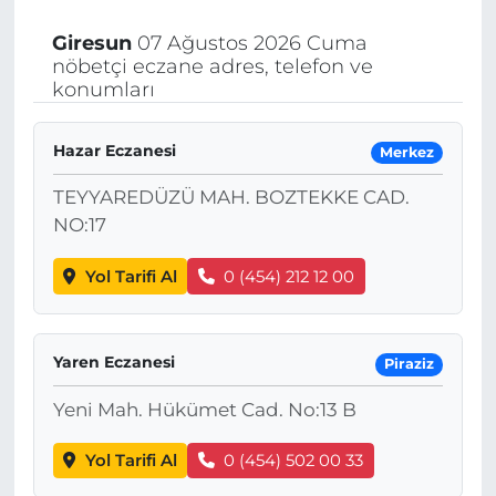
Giresun
07 Ağustos 2026 Cuma
nöbetçi eczane adres, telefon ve
konumları
Hazar Eczanesi
Merkez
TEYYAREDÜZÜ MAH. BOZTEKKE CAD.
NO:17
Yol Tarifi Al
0 (454) 212 12 00
Yaren Eczanesi
Piraziz
Yeni Mah. Hükümet Cad. No:13 B
Yol Tarifi Al
0 (454) 502 00 33