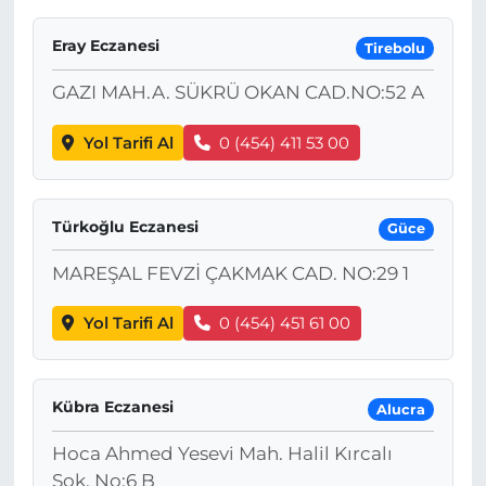
Eray Eczanesi
Tirebolu
GAZI MAH.A. SÜKRÜ OKAN CAD.NO:52 A
Yol Tarifi Al
0 (454) 411 53 00
Türkoğlu Eczanesi
Güce
MAREŞAL FEVZİ ÇAKMAK CAD. NO:29 1
Yol Tarifi Al
0 (454) 451 61 00
Kübra Eczanesi
Alucra
Hoca Ahmed Yesevi Mah. Halil Kırcalı
Sok. No:6 B