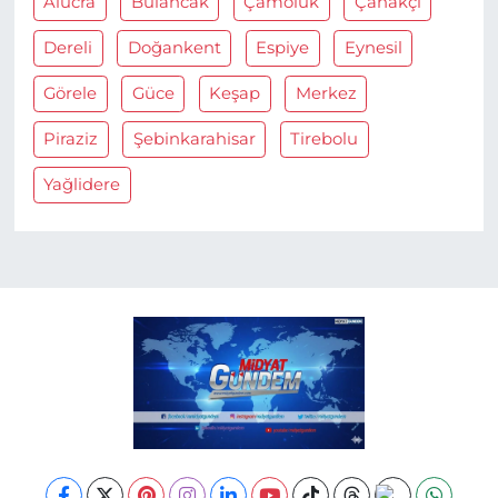
Alucra
Bulancak
Çamoluk
Çanakçi
Dereli
Doğankent
Espiye
Eynesil
Görele
Güce
Keşap
Merkez
Piraziz
Şebinkarahisar
Tirebolu
Yağlidere