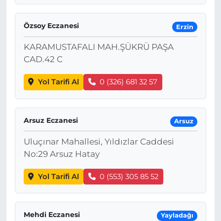
Özsoy Eczanesi
Erzin
KARAMUSTAFALI MAH.ŞÜKRÜ PAŞA
CAD.42 C
Yol Tarifi Al
0 (326) 681 32 57
Arsuz Eczanesi
Arsuz
Uluçınar Mahallesi, Yıldızlar Caddesi
No:29 Arsuz Hatay
Yol Tarifi Al
0 (553) 305 85 52
Mehdi Eczanesi
Yayladağı