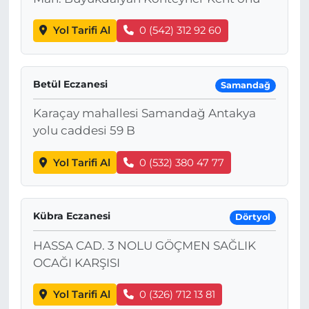
Yol Tarifi Al
0 (542) 312 92 60
Betül Eczanesi
Samandağ
Karaçay mahallesi Samandağ Antakya
yolu caddesi 59 B
Yol Tarifi Al
0 (532) 380 47 77
Kübra Eczanesi
Dörtyol
HASSA CAD. 3 NOLU GÖÇMEN SAĞLIK
OCAĞI KARŞISI
Yol Tarifi Al
0 (326) 712 13 81