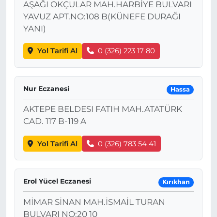
AŞAĞI OKÇULAR MAH.HARBİYE BULVARI
YAVUZ APT.NO:108 B(KÜNEFE DURAĞI
YANI)
Yol Tarifi Al
0 (326) 223 17 80
Nur Eczanesi
Hassa
AKTEPE BELDESI FATIH MAH.ATATÜRK
CAD. 117 B-119 A
Yol Tarifi Al
0 (326) 783 54 41
Erol Yücel Eczanesi
Kırıkhan
MİMAR SİNAN MAH.İSMAİL TURAN
BULVARI NO:20 10