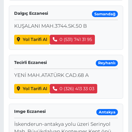
Dalgıç Eczanesi
Samandağ
KUŞALANI MAH.3744.SK.50 B
Yol Tarifi Al
0 (531) 741 31 95
Tecirli Eczanesi
Reyhanlı
YENİ MAH.ATATÜRK CAD.68 A
Yol Tarifi Al
0 (326) 413 33 03
Imge Eczanesi
Antakya
İskenderun-antakya yolu üzeri Serinyol
Mah. Büyükdalyan Konteyner Kent önü