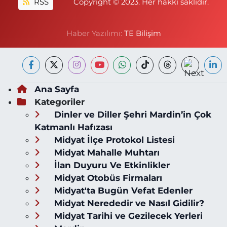
RSS
Copyright © 2023. Her hakkı saklıdır.
Haber Yazılımı:
TE Bilişim
Ana Sayfa
Kategoriler
Dinler ve Diller Şehri Mardin’in Çok
Katmanlı Hafızası
Midyat İlçe Protokol Listesi
Midyat Mahalle Muhtarı
İlan Duyuru Ve Etkinlikler
Midyat Otobüs Firmaları
Midyat'ta Bugün Vefat Edenler
Midyat Nerededir ve Nasıl Gidilir?
Midyat Tarihi ve Gezilecek Yerleri