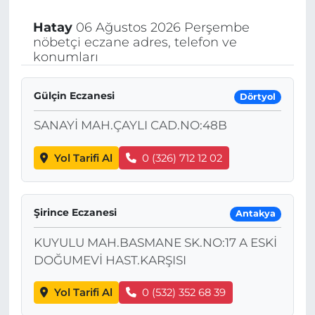
Hatay
06 Ağustos 2026 Perşembe
nöbetçi eczane adres, telefon ve
konumları
Gülçin Eczanesi
Dörtyol
SANAYİ MAH.ÇAYLI CAD.NO:48B
Yol Tarifi Al
0 (326) 712 12 02
Şirince Eczanesi
Antakya
KUYULU MAH.BASMANE SK.NO:17 A ESKİ
DOĞUMEVİ HAST.KARŞISI
Yol Tarifi Al
0 (532) 352 68 39