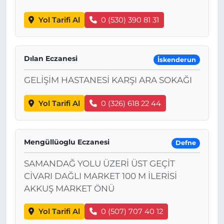
Yol Tarifi Al
0 (530) 390 81 31
Dılan Eczanesi
İskenderun
GELİŞİM HASTANESİ KARŞI ARA SOKAĞI
Yol Tarifi Al
0 (326) 618 22 44
Mengüllüoglu Eczanesi
Defne
SAMANDAĞ YOLU ÜZERİ ÜST GEÇİT
CİVARI DAĞLI MARKET 100 M İLERİSİ
AKKUŞ MARKET ÖNÜ
Yol Tarifi Al
0 (507) 707 40 12