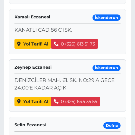
Karaalı Eczanesi
İskenderun
KANATLI CAD.86 C ISK.
Yol Tarifi Al
0 (326) 613 51 73
Zeynep Eczanesi
İskenderun
DENİZCİLER MAH. 61. SK. NO:29 A GECE
24:00'E KADAR AÇIK
Yol Tarifi Al
0 (326) 645 35 55
Selin Eczanesi
Defne