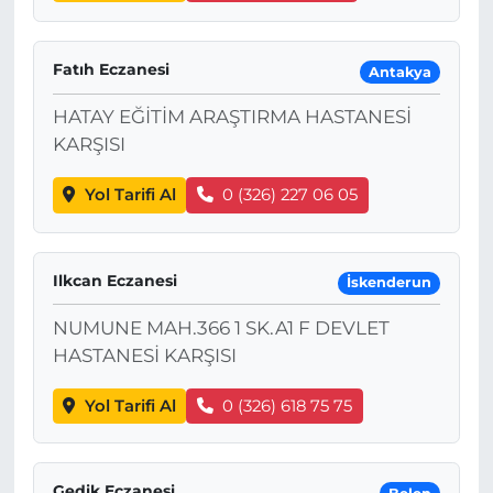
Fatıh Eczanesi
Antakya
HATAY EĞİTİM ARAŞTIRMA HASTANESİ
KARŞISI
Yol Tarifi Al
0 (326) 227 06 05
Ilkcan Eczanesi
İskenderun
NUMUNE MAH.366 1 SK.A1 F DEVLET
HASTANESİ KARŞISI
Yol Tarifi Al
0 (326) 618 75 75
Gedik Eczanesi