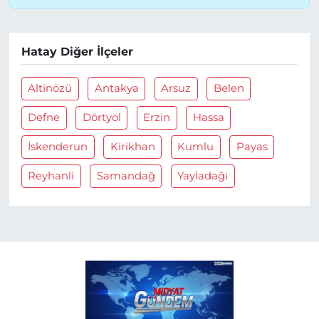
Hatay Diğer İlçeler
Altinözü
Antakya
Arsuz
Belen
Defne
Dörtyol
Erzin
Hassa
İskenderun
Kirikhan
Kumlu
Payas
Reyhanli
Samandağ
Yayladaği