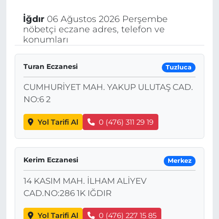
İğdır
06 Ağustos 2026 Perşembe
nöbetçi eczane adres, telefon ve
konumları
Turan Eczanesi
Tuzluca
CUMHURİYET MAH. YAKUP ULUTAŞ CAD.
NO:6 2
Yol Tarifi Al
0 (476) 311 29 19
Kerim Eczanesi
Merkez
14 KASIM MAH. İLHAM ALİYEV
CAD.NO:286 1K IĞDIR
Yol Tarifi Al
0 (476) 227 15 85