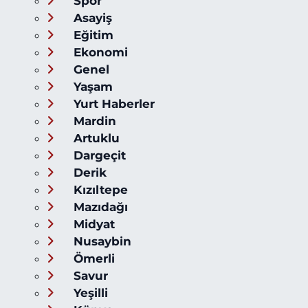
Spor
Asayiş
Eğitim
Ekonomi
Genel
Yaşam
Yurt Haberler
Mardin
Artuklu
Dargeçit
Derik
Kızıltepe
Mazıdağı
Midyat
Nusaybin
Ömerli
Savur
Yeşilli