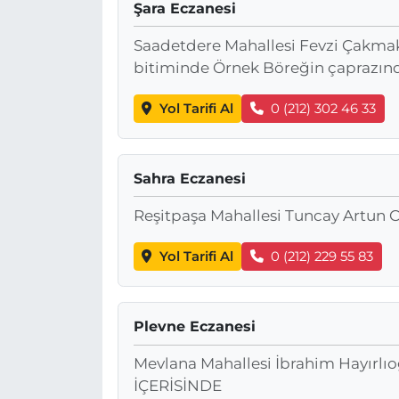
Şara Eczanesi
Saadetdere Mahallesi Fevzi Çakma
bitiminde Örnek Böreğin çaprazın
Yol Tarifi Al
0 (212) 302 46 33
Sahra Eczanesi
Reşitpaşa Mahallesi Tuncay Artun Ca
Yol Tarifi Al
0 (212) 229 55 83
Plevne Eczanesi
Mevlana Mahallesi İbrahim Hayırl
İÇERİSİNDE