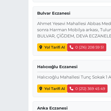
Bulvar Eczanesi
Ahmet Yesevi Mahallesi Abbas Mede
sonra Harman Mobilya arkası, Tu
BULVAR, ÇİĞDEM, DEVA ECZANELERİ)
Yol Tarifi Al
0 (216) 208 59 51
Halıcıoğlu Eczanesi
Halıcıoğlu Mahallesi Tunç Sokak 1 
Yol Tarifi Al
0 (212) 369 45 49
Anka Eczanesi