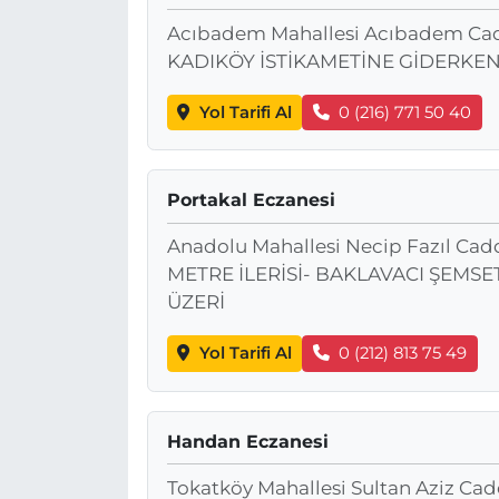
Acıbadem Mahallesi Acıbadem Ca
KADIKÖY İSTİKAMETİNE GİDERKEN
Yol Tarifi Al
0 (216) 771 50 40
Portakal Eczanesi
Anadolu Mahallesi Necip Fazıl Cadd
METRE İLERİSİ- BAKLAVACI ŞEMSE
ÜZERİ
Yol Tarifi Al
0 (212) 813 75 49
Handan Eczanesi
Tokatköy Mahallesi Sultan Aziz Ca