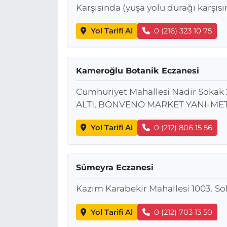
Karşısında (yuşa yolu durağı karşıs
Yol Tarifi Al
0 (216) 323 10 75
Kameroğlu Botanik Eczanesi
Cumhuriyet Mahallesi Nadir Sok
ALTI, BONVENO MARKET YANI-ME
Yol Tarifi Al
0 (212) 806 15 56
Sümeyra Eczanesi
Kazım Karabekir Mahallesi 1003. So
Yol Tarifi Al
0 (212) 703 13 50