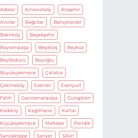
Adalar
Arnavutköy
Ataşehir
Avcilar
Bağcilar
Bahçelievler
Bakirköy
Başakşehir
Bayrampaşa
Beşiktaş
Beykoz
Beylikdüzü
Beyoğlu
Büyükçekmece
Çatalca
Çekmeköy
Esenler
Esenyurt
Fatih
Gaziosmanpaşa
Güngören
Kadiköy
Kağithane
Kartal
Küçükçekmece
Maltepe
Pendik
Sancaktepe
Sariyer
Silivri