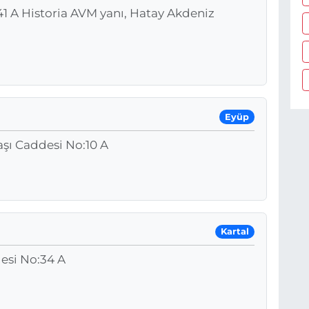
41 A Historia AVM yanı, Hatay Akdeniz
Eyüp
şı Caddesi No:10 A
Kartal
esi No:34 A