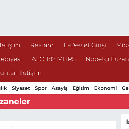
İletişim
Reklam
E-Devlet Girişi
Mid
ediyesi
ALO 182 MHRS
Nöbetçi Ecza
htarı İletişim
lık
Siyaset
Spor
Asayiş
Eğitim
Ekonomi
Ge
zaneler