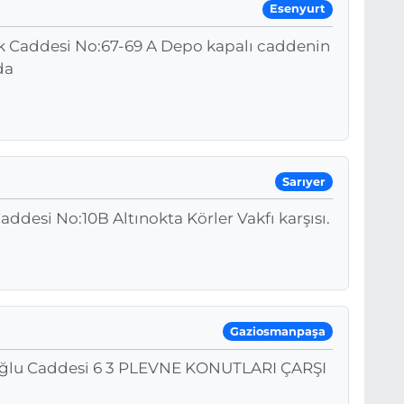
Esenyurt
k Caddesi No:67-69 A Depo kapalı caddenin
da
Sarıyer
ddesi No:10B Altınokta Körler Vakfı karşısı.
Gaziosmanpaşa
ıoğlu Caddesi 6 3 PLEVNE KONUTLARI ÇARŞI