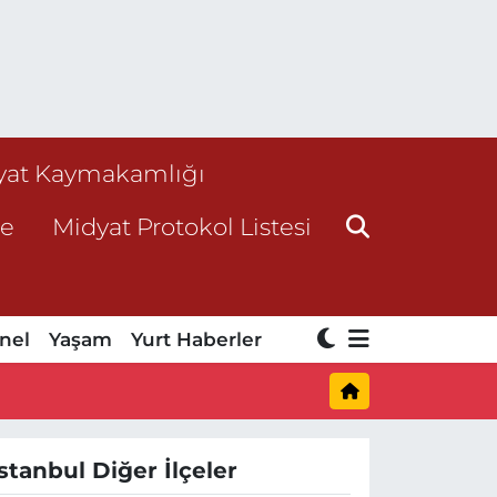
yat Kaymakamlığı
ne
Midyat Protokol Listesi
nel
Yaşam
Yurt Haberler
İstanbul Diğer İlçeler