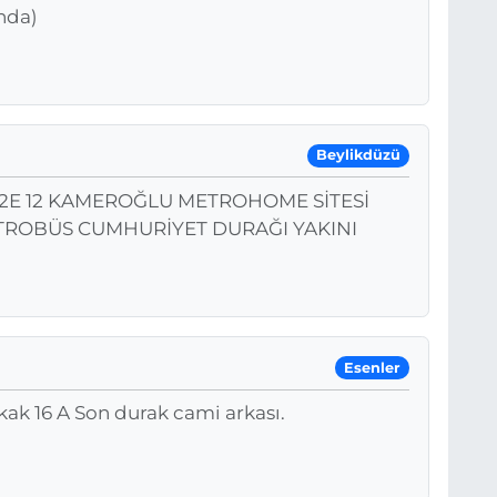
ında)
Beylikdüzü
ak 2E 12 KAMEROĞLU METROHOME SİTESİ
TROBÜS CUMHURİYET DURAĞI YAKINI
Esenler
kak 16 A Son durak cami arkası.