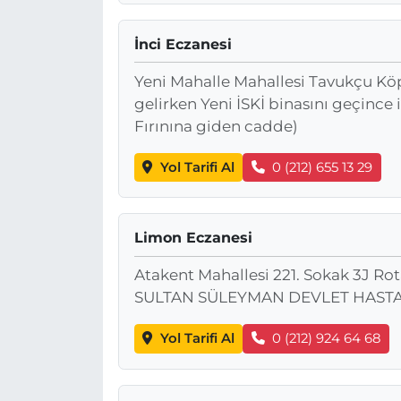
İnci Eczanesi
Yeni Mahalle Mahallesi Tavukçu Kö
gelirken Yeni İSKİ binasını geçince
Fırınına giden cadde)
Yol Tarifi Al
0 (212) 655 13 29
Limon Eczanesi
Atakent Mahallesi 221. Sokak 3J Ro
SULTAN SÜLEYMAN DEVLET HASTAN
Yol Tarifi Al
0 (212) 924 64 68