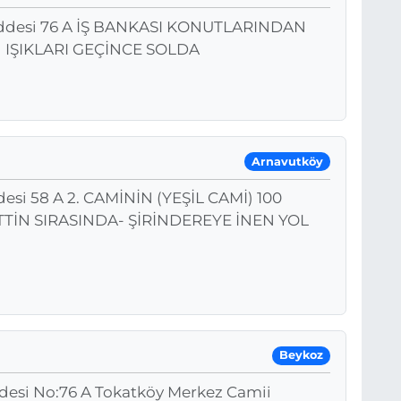
ddesi 76 A İŞ BANKASI KONUTLARINDAN
 IŞIKLARI GEÇİNCE SOLDA
Arnavutköy
esi 58 A 2. CAMİNİN (YEŞİL CAMİ) 100
TTİN SIRASINDA- ŞİRİNDEREYE İNEN YOL
Beykoz
ddesi No:76 A Tokatköy Merkez Camii