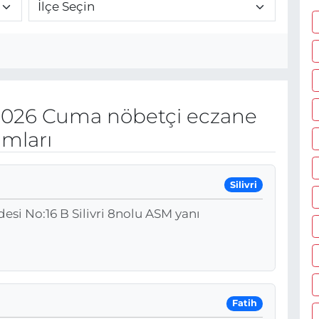
2026 Cuma nöbetçi eczane
umları
Silivri
si No:16 B Silivri 8nolu ASM yanı
Fatih