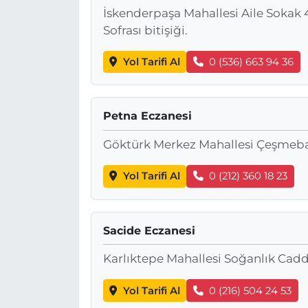
İskenderpaşa Mahallesi Aile Sokak 
Sofrası bitişiği.
Yol Tarifi Al
0 (536) 663 94 36
Petna Eczanesi
Göktürk Merkez Mahallesi Çeşmeba
Yol Tarifi Al
0 (212) 360 18 23
Sacide Eczanesi
Karlıktepe Mahallesi Soğanlık Cadd
Yol Tarifi Al
0 (216) 504 24 53