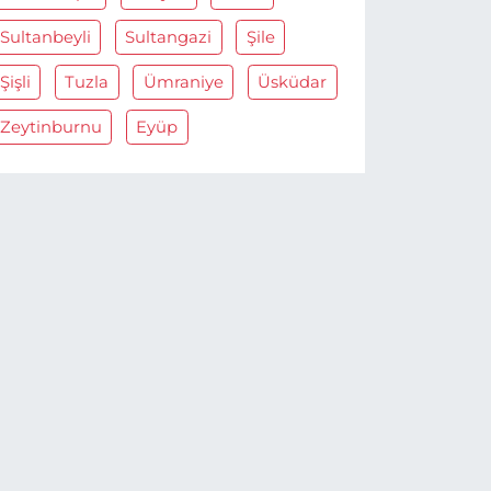
Sultanbeyli
Sultangazi
Şile
Şişli
Tuzla
Ümraniye
Üsküdar
Zeytinburnu
Eyüp