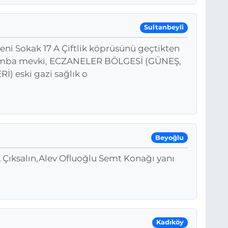
Sultanbeyli
ni Sokak 17 A Çiftlik köprüsünü geçtikten
lumba mevki, ECZANELER BÖLGESİ (GÜNEŞ,
 eski gazi sağlık o
Beyoğlu
A Çıksalın,Alev Ofluoğlu Semt Konağı yanı
Kadıköy