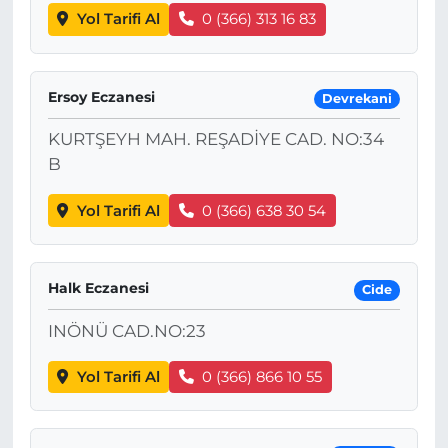
Yol Tarifi Al
0 (366) 313 16 83
Ersoy Eczanesi
Devrekani
KURTŞEYH MAH. REŞADİYE CAD. NO:34
B
Yol Tarifi Al
0 (366) 638 30 54
Halk Eczanesi
Cide
INÖNÜ CAD.NO:23
Yol Tarifi Al
0 (366) 866 10 55