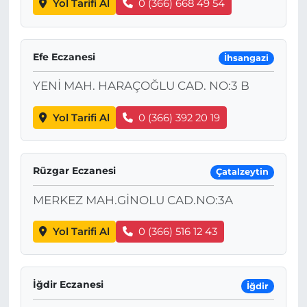
Yol Tarifi Al
0 (366) 668 49 54
Efe Eczanesi
İhsangazi
YENİ MAH. HARAÇOĞLU CAD. NO:3 B
Yol Tarifi Al
0 (366) 392 20 19
Rüzgar Eczanesi
Çatalzeytin
MERKEZ MAH.GİNOLU CAD.NO:3A
Yol Tarifi Al
0 (366) 516 12 43
İğdir Eczanesi
İğdir