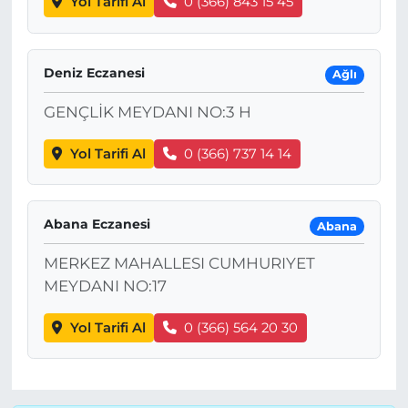
Yol Tarifi Al
0 (366) 843 15 45
Deniz Eczanesi
Ağlı
GENÇLİK MEYDANI NO:3 H
Yol Tarifi Al
0 (366) 737 14 14
Abana Eczanesi
Abana
MERKEZ MAHALLESI CUMHURIYET
MEYDANI NO:17
Yol Tarifi Al
0 (366) 564 20 30