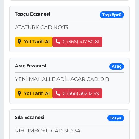
Topçu Eczanesi
Taşköprü
ATATÜRK CAD.NO:13
Yol Tarifi Al
0 (366) 417 50 81
Araç Eczanesi
Araç
YENİ MAHALLE ADİL ACAR CAD. 9 B
Yol Tarifi Al
0 (366) 362 12 99
Sıla Eczanesi
Tosya
RIHTIMBOYU CAD.NO:34