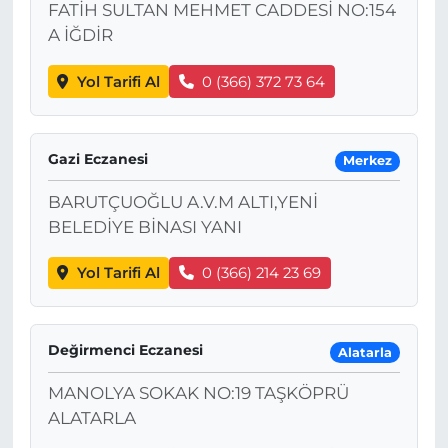
FATİH SULTAN MEHMET CADDESİ NO:154
A İĞDİR
Yol Tarifi Al
0 (366) 372 73 64
Gazi Eczanesi
Merkez
BARUTÇUOĞLU A.V.M ALTI,YENİ
BELEDİYE BİNASI YANI
Yol Tarifi Al
0 (366) 214 23 69
Değirmenci Eczanesi
Alatarla
MANOLYA SOKAK NO:19 TAŞKÖPRÜ
ALATARLA