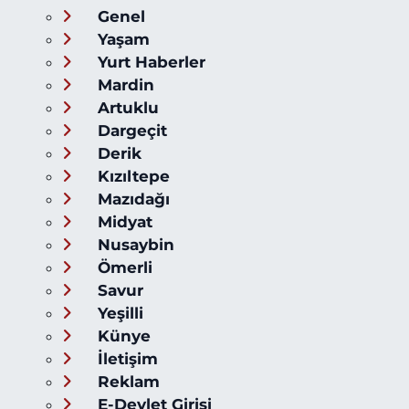
Genel
Yaşam
Yurt Haberler
Mardin
Artuklu
Dargeçit
Derik
Kızıltepe
Mazıdağı
Midyat
Nusaybin
Ömerli
Savur
Yeşilli
Künye
İletişim
Reklam
E-Devlet Girişi