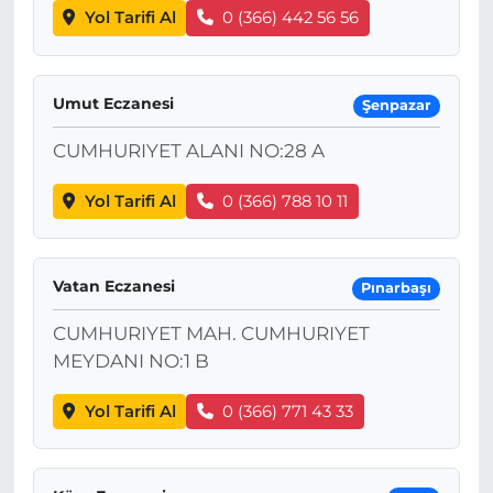
Yol Tarifi Al
0 (366) 442 56 56
Umut Eczanesi
Şenpazar
CUMHURIYET ALANI NO:28 A
Yol Tarifi Al
0 (366) 788 10 11
Vatan Eczanesi
Pınarbaşı
CUMHURIYET MAH. CUMHURIYET
MEYDANI NO:1 B
Yol Tarifi Al
0 (366) 771 43 33