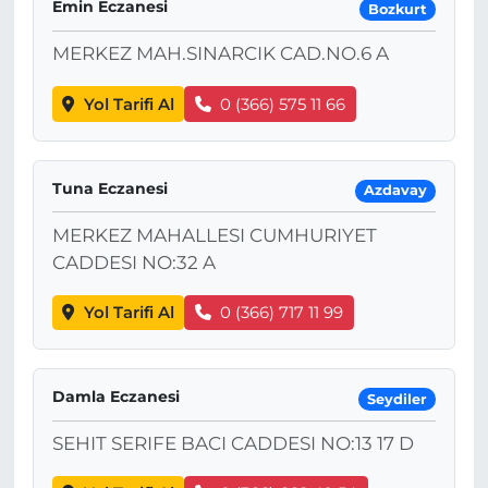
Emin Eczanesi
Bozkurt
MERKEZ MAH.SINARCIK CAD.NO.6 A
Yol Tarifi Al
0 (366) 575 11 66
Tuna Eczanesi
Azdavay
MERKEZ MAHALLESI CUMHURIYET
CADDESI NO:32 A
Yol Tarifi Al
0 (366) 717 11 99
Damla Eczanesi
Seydiler
SEHIT SERIFE BACI CADDESI NO:13 17 D