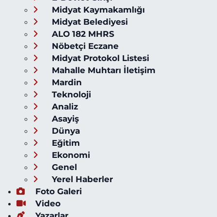
Midyat Kaymakamlığı
Midyat Belediyesi
ALO 182 MHRS
Nöbetçi Eczane
Midyat Protokol Listesi
Mahalle Muhtarı İletişim
Mardin
Teknoloji
Analiz
Asayiş
Dünya
Eğitim
Ekonomi
Genel
Yerel Haberler
Foto Galeri
Video
Yazarlar