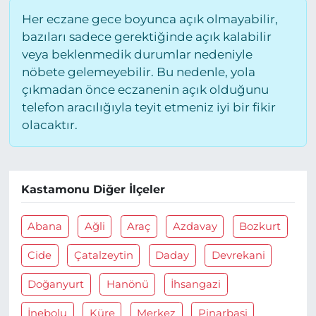
Her eczane gece boyunca açık olmayabilir,
bazıları sadece gerektiğinde açık kalabilir
veya beklenmedik durumlar nedeniyle
nöbete gelemeyebilir. Bu nedenle, yola
çıkmadan önce eczanenin açık olduğunu
telefon aracılığıyla teyit etmeniz iyi bir fikir
olacaktır.
Kastamonu Diğer İlçeler
Abana
Ağli
Araç
Azdavay
Bozkurt
Cide
Çatalzeytin
Daday
Devrekani
Doğanyurt
Hanönü
İhsangazi
İnebolu
Küre
Merkez
Pinarbaşi