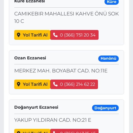
Küre Eczanesi
Küre
CAMIKEBIR MAHALLESI KAHVE ÖNÜ SOK
10 C
Yol Tarifi Al
0 (366) 751 20 34
Ozan Eczanesi
Hanönü
MERKEZ MAH. BOYABAT CAD. NO:11E
Yol Tarifi Al
0 (366) 214 62 22
Doğanyurt Eczanesi
Doğanyurt
YAKUP YILDIRAN CAD. NO:21 E