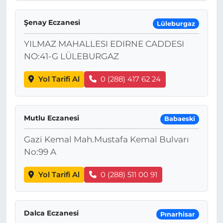
Şenay Eczanesi
Lüleburgaz
YILMAZ MAHALLESI EDIRNE CADDESI
NO:41-G LÜLEBURGAZ
Yol Tarifi Al
0 (288) 417 62 24
Mutlu Eczanesi
Babaeski
Gazi Kemal Mah.Mustafa Kemal Bulvarı
No:99 A
Yol Tarifi Al
0 (288) 511 00 91
Dalca Eczanesi
Pınarhisar