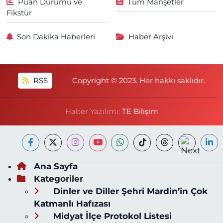
Puan Durumu ve
Tüm Manşetler
Fikstür
Son Dakika Haberleri
Haber Arşivi
RSS
Copyright © 2023. Her hakkı saklıdır.
Haber Yazılımı:
TE Bilişim
Ana Sayfa
Kategoriler
Dinler ve Diller Şehri Mardin’in Çok
Katmanlı Hafızası
Midyat İlçe Protokol Listesi