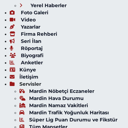
Yerel Haberler
Foto Galeri
Video
Yazarlar
Firma Rehberi
Seri İlan
Röportaj
Biyografi
Anketler
Künye
İletişim
Servisler
Mardin Nöbetçi Eczaneler
Mardin Hava Durumu
Mardin Namaz Vakitleri
Mardin Trafik Yoğunluk Haritası
Süper Lig Puan Durumu ve Fikstür
Tüm Manşetler