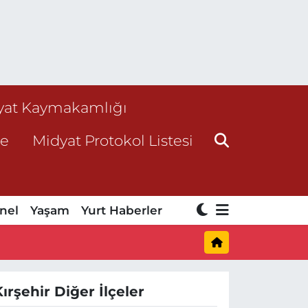
yat Kaymakamlığı
ne
Midyat Protokol Listesi
nel
Yaşam
Yurt Haberler
Kırşehir Diğer İlçeler