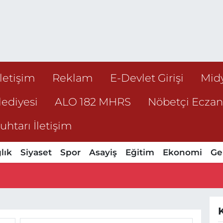
İletişim
Reklam
E-Devlet Girişi
Mid
ediyesi
ALO 182 MHRS
Nöbetçi Ecza
htarı İletişim
lık
Siyaset
Spor
Asayiş
Eğitim
Ekonomi
Ge