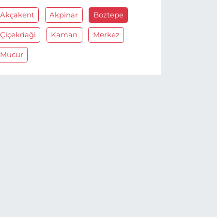
Akçakent
Akpinar
Boztepe
Çiçekdaği
Kaman
Merkez
Mucur