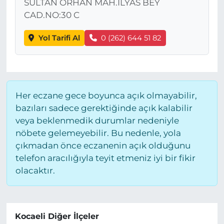
SULTAN ORHAN MAH.İLYAS BEY
CAD.NO:30 C
Yol Tarifi Al
0 (262) 644 51 82
Her eczane gece boyunca açık olmayabilir,
bazıları sadece gerektiğinde açık kalabilir
veya beklenmedik durumlar nedeniyle
nöbete gelemeyebilir. Bu nedenle, yola
çıkmadan önce eczanenin açık olduğunu
telefon aracılığıyla teyit etmeniz iyi bir fikir
olacaktır.
Kocaeli Diğer İlçeler