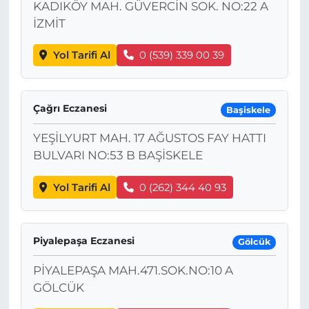
KADIKÖY MAH. GÜVERCİN SOK. NO:22 A
İZMİT
Yol Tarifi Al
0 (539) 339 00 39
Çağrı Eczanesi
Başiskele
YEŞİLYURT MAH. 17 AĞUSTOS FAY HATTI
BULVARI NO:53 B BAŞİSKELE
Yol Tarifi Al
0 (262) 344 40 93
Piyalepaşa Eczanesi
Gölcük
PİYALEPAŞA MAH.471.SOK.NO:10 A
GÖLCÜK