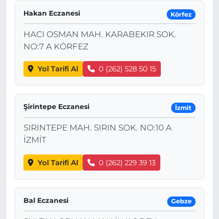
Hakan Eczanesi
Körfez
HACI OSMAN MAH. KARABEKIR SOK.
NO:7 A KÖRFEZ
Yol Tarifi Al
0 (262) 528 50 15
Şirintepe Eczanesi
İzmit
SIRINTEPE MAH. SIRIN SOK. NO:10 A
İZMİT
Yol Tarifi Al
0 (262) 229 39 13
Bal Eczanesi
Gebze