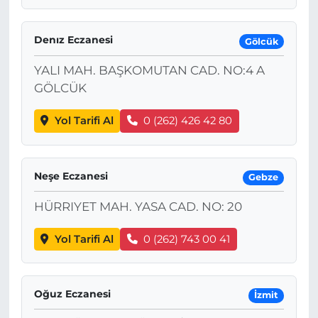
Denız Eczanesi
Gölcük
YALI MAH. BAŞKOMUTAN CAD. NO:4 A
GÖLCÜK
Yol Tarifi Al
0 (262) 426 42 80
Neşe Eczanesi
Gebze
HÜRRIYET MAH. YASA CAD. NO: 20
Yol Tarifi Al
0 (262) 743 00 41
Oğuz Eczanesi
İzmit