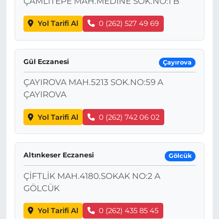
ÇAMLITEPE MAH.MEDİNE SOK.NO:1 B
Yol Tarifi Al
0 (262) 527 49 69
Gül Eczanesi
Çayırova
ÇAYIROVA MAH.5213 SOK.NO:59 A
ÇAYIROVA
Yol Tarifi Al
0 (262) 742 06 02
Altınkeser Eczanesi
Gölcük
ÇİFTLİK MAH.4180.SOKAK NO:2 A
GÖLCÜK
Yol Tarifi Al
0 (262) 435 85 45