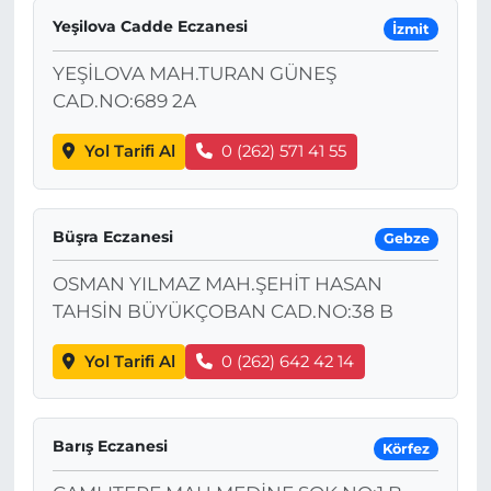
Yeşilova Cadde Eczanesi
İzmit
YEŞİLOVA MAH.TURAN GÜNEŞ
CAD.NO:689 2A
Yol Tarifi Al
0 (262) 571 41 55
Büşra Eczanesi
Gebze
OSMAN YILMAZ MAH.ŞEHİT HASAN
TAHSİN BÜYÜKÇOBAN CAD.NO:38 B
Yol Tarifi Al
0 (262) 642 42 14
Barış Eczanesi
Körfez