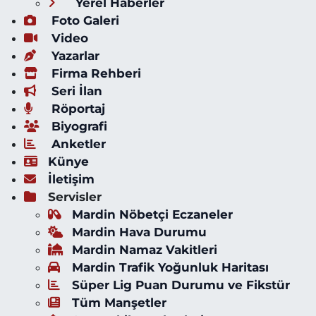
Yerel Haberler
Foto Galeri
Video
Yazarlar
Firma Rehberi
Seri İlan
Röportaj
Biyografi
Anketler
Künye
İletişim
Servisler
Mardin Nöbetçi Eczaneler
Mardin Hava Durumu
Mardin Namaz Vakitleri
Mardin Trafik Yoğunluk Haritası
Süper Lig Puan Durumu ve Fikstür
Tüm Manşetler