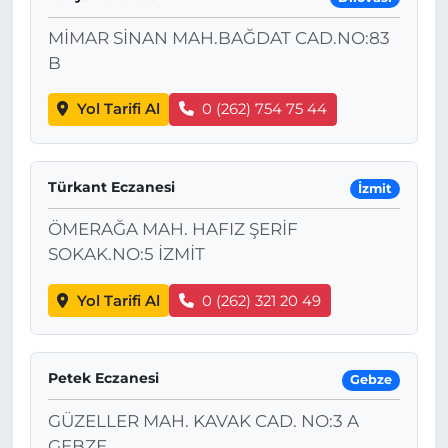
MİMAR SİNAN MAH.BAĞDAT CAD.NO:83
B
Yol Tarifi Al
0 (262) 754 75 44
Türkant Eczanesi
İzmit
ÖMERAĞA MAH. HAFIZ ŞERİF
SOKAK.NO:5 İZMİT
Yol Tarifi Al
0 (262) 321 20 49
Petek Eczanesi
Gebze
GÜZELLER MAH. KAVAK CAD. NO:3 A
GEBZE