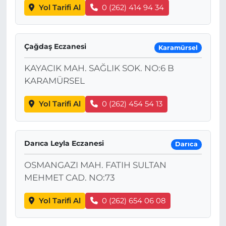
Yol Tarifi Al
0 (262) 414 94 34
Çağdaş Eczanesi
Karamürsel
KAYACIK MAH. SAĞLIK SOK. NO:6 B
KARAMÜRSEL
Yol Tarifi Al
0 (262) 454 54 13
Darıca Leyla Eczanesi
Darıca
OSMANGAZI MAH. FATIH SULTAN
MEHMET CAD. NO:73
Yol Tarifi Al
0 (262) 654 06 08