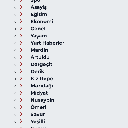
Spor
Asayiş
Eğitim
Ekonomi
Genel
Yaşam
Yurt Haberler
Mardin
Artuklu
Dargeçit
Derik
Kızıltepe
Mazıdağı
Midyat
Nusaybin
Ömerli
Savur
Yeşilli