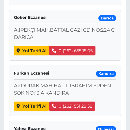
Göker Eczanesi
Darıca
A.IPEKÇI MAH.BATTAL GAZI CD.NO:224 C
DARICA
Yol Tarifi Al
0 (262) 655 15 05
Furkan Eczanesi
Kandıra
AKDURAK MAH.HALİL İBRAHİM ERDEN
SOK.NO:13 A KANDIRA
Yol Tarifi Al
0 (262) 551 28 58
Yahya Eczanesi
Dilovası