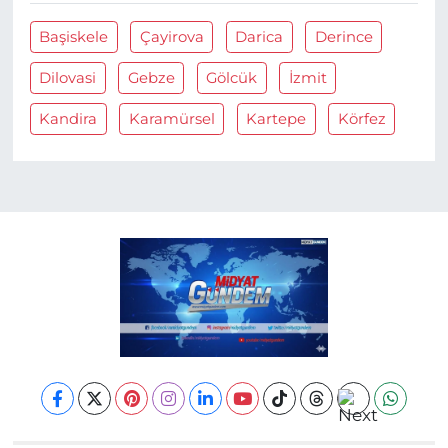
Başiskele
Çayirova
Darica
Derince
Dilovasi
Gebze
Gölcük
İzmit
Kandira
Karamürsel
Kartepe
Körfez