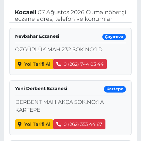
Kocaeli
07 Ağustos 2026 Cuma nöbetçi
eczane adres, telefon ve konumları
Nevbahar Eczanesi
Çayırova
ÖZGÜRLÜK MAH.232.SOK.NO:1 D
Yol Tarifi Al
0 (262) 744 03 44
Yeni Derbent Eczanesi
Kartepe
DERBENT MAH.AKÇA SOK.NO:1 A
KARTEPE
Yol Tarifi Al
0 (262) 353 44 87