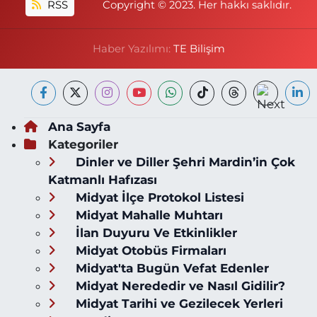
RSS
Copyright © 2023. Her hakkı saklıdır.
Haber Yazılımı:
TE Bilişim
Ana Sayfa
Kategoriler
Dinler ve Diller Şehri Mardin’in Çok
Katmanlı Hafızası
Midyat İlçe Protokol Listesi
Midyat Mahalle Muhtarı
İlan Duyuru Ve Etkinlikler
Midyat Otobüs Firmaları
Midyat'ta Bugün Vefat Edenler
Midyat Nerededir ve Nasıl Gidilir?
Midyat Tarihi ve Gezilecek Yerleri