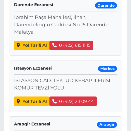
Darende Eczanesi
Darende
İbrahim Paşa Mahallesi, İlhan
Darendelioğlu Caddesi No:15 Darende
Malatya
Yol Tarifi Al
0 (422) 615 11 15
Istasyon Eczanesi
Merkez
İSTASYON CAD. TEKTUD KEBAP İLERİSİ
KÖMÜR TEVZİ YOLU
Yol Tarifi Al
0 (422) 211 09 44
Arapgir Eczanesi
Arapgir