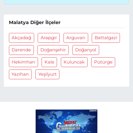
Malatya Diğer İlçeler
Akçadağ
Arapgir
Arguvan
Battalgazi
Darende
Doğanşehir
Doğanyol
Hekimhan
Kale
Kuluncak
Pütürge
Yazihan
Yeşilyurt