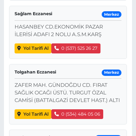
Sağlam Eczanesi
Merkez
HASANBEY CD.EKONOMİK PAZAR
İLERİSİ ADAFI 2 NOLU A.S.M.KARŞ
Yol Tarifi Al
0 (537) 525 26 27
Tolgahan Eczanesi
Merkez
ZAFER MAH. GÜNDOĞDU CD. FIRAT
SAĞLIK OCAĞI ÜSTÜ. TURGUT ÖZAL
CAMİSİ (BATTALGAZİ DEVLET HAST.) ALTI
Yol Tarifi Al
0 (534) 484 05 06