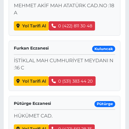
MEHMET AKİF MAH ATATÜRK CAD.NO :18
A
Yol Tarifi Al
0 (422) 811 30 48
Furkan Eczanesi
Kuluncak
İSTİKLAL MAH CUMHURİYET MEYDANI N
:16 C
Yol Tarifi Al
0 (531) 383 44 20
Pütürge Eczanesi
Pütürge
HÜKÜMET CAD.
Yol Tarifi Al
0 (422) 561 28 35