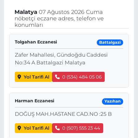
Malatya
07 Ağustos 2026 Cuma
nöbetçi eczane adres, telefon ve
konumları
Tolgahan Eczanesi
Battalgazi
Zafer Mahallesi, Gündoğdu Caddesi
No:34 A Battalgazi Malatya
Yol Tarifi Al
0 (534) 484 05 06
Harman Eczanesi
Yazıhan
DOĞUŞ MAH.HASTANE CAD.NO :25 B
Yol Tarifi Al
0 (507) 555 23 44