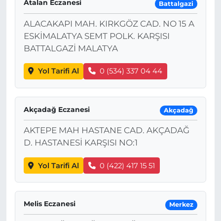
Atalan Eczanesi
Battalgazi
ALACAKAPI MAH. KIRKGÖZ CAD. NO 15 A
ESKİMALATYA SEMT POLK. KARŞISI
BATTALGAZİ MALATYA
Yol Tarifi Al
0 (534) 337 04 44
Akçadağ Eczanesi
Akçadağ
AKTEPE MAH HASTANE CAD. AKÇADAĞ
D. HASTANESİ KARŞISI NO:1
Yol Tarifi Al
0 (422) 417 15 51
Melis Eczanesi
Merkez