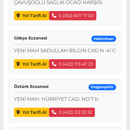
ÇAVUŞOĞLU SAĞLIK OCAĞI KARŞISI
Yol Tarifi Al
0 (552) 607 17 02
Gökçe Eczanesi
Hekimhan
YENİ MAH SADULLAH BİLGİN CAD N :41 C
Yol Tarifi Al
0 (422) 713 47 23
Öztürk Eczanesi
Doğanşehir
YENİ MAH. HÜRRİYET CAD. NO:7 b
Yol Tarifi Al
0 (422) 212 32 32