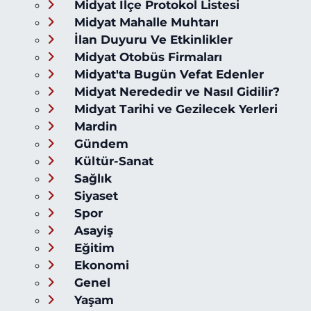
Midyat İlçe Protokol Listesi
Midyat Mahalle Muhtarı
İlan Duyuru Ve Etkinlikler
Midyat Otobüs Firmaları
Midyat'ta Bugün Vefat Edenler
Midyat Nerededir ve Nasıl Gidilir?
Midyat Tarihi ve Gezilecek Yerleri
Mardin
Gündem
Kültür-Sanat
Sağlık
Siyaset
Spor
Asayiş
Eğitim
Ekonomi
Genel
Yaşam