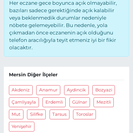
Her eczane gece boyunca açık olmayabilir,
bazıları sadece gerektiğinde açık kalabilir
veya beklenmedik durumlar nedeniyle
nöbete gelemeyebilir. Bu nedenle, yola
çıkmadan önce eczanenin açık olduğunu
telefon aracılığıyla teyit etmeniz iyi bir fikir
olacaktır.
Mersin Diğer İlçeler
Akdeniz
Anamur
Aydincik
Bozyazi
Çamliyayla
Erdemli
Gülnar
Mezitli
Mut
Silifke
Tarsus
Toroslar
Yenişehir