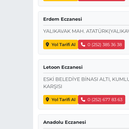
Erdem Eczanesi
YALIKAVAK MAH. ATATÜRK(YALIKAV
Yol Tarifi Al
0 (252) 385 36 38
Letoon Eczanesi
ESKİ BELEDİYE BİNASI ALTI, KUM
KARŞISI
Yol Tarifi Al
0 (252) 677 83 63
Anadolu Eczanesi