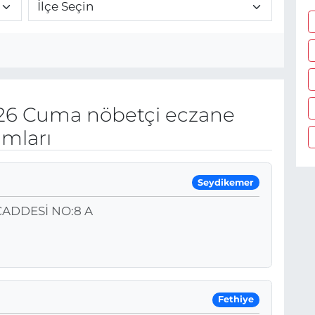
26 Cuma nöbetçi eczane
umları
Seydikemer
ADDESİ NO:8 A
Fethiye