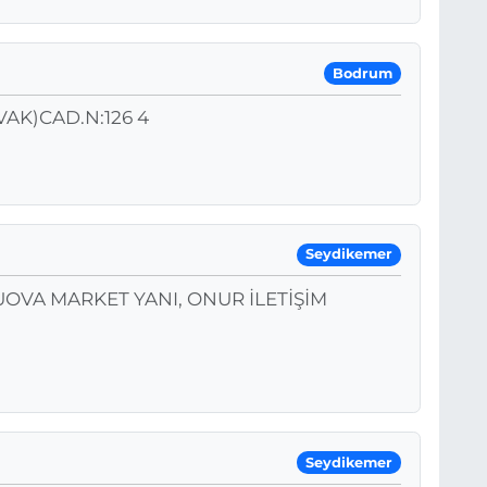
Bodrum
AK)CAD.N:126 4
Seydikemer
LUOVA MARKET YANI, ONUR İLETİŞİM
Seydikemer