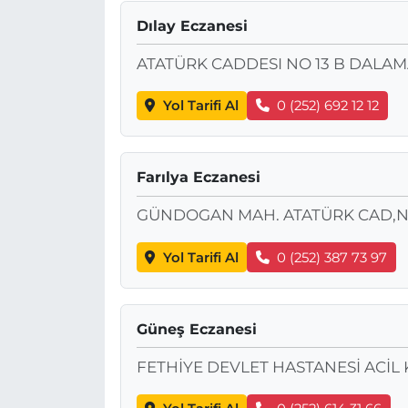
Dılay Eczanesi
ATATÜRK CADDESI NO 13 B DALA
Yol Tarifi Al
0 (252) 692 12 12
Farılya Eczanesi
GÜNDOGAN MAH. ATATÜRK CAD,N
Yol Tarifi Al
0 (252) 387 73 97
Güneş Eczanesi
FETHİYE DEVLET HASTANESİ ACİL K