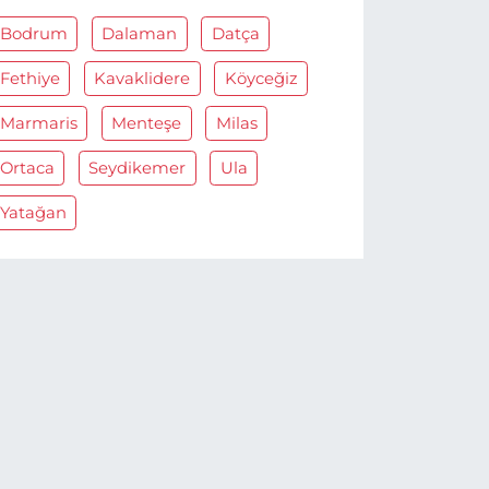
Bodrum
Dalaman
Datça
Fethiye
Kavaklidere
Köyceğiz
Marmaris
Menteşe
Milas
Ortaca
Seydikemer
Ula
Yatağan