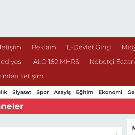
İletişim
Reklam
E-Devlet Girişi
Mid
ediyesi
ALO 182 MHRS
Nöbetçi Ecza
htarı İletişim
lık
Siyaset
Spor
Asayiş
Eğitim
Ekonomi
Ge
neler