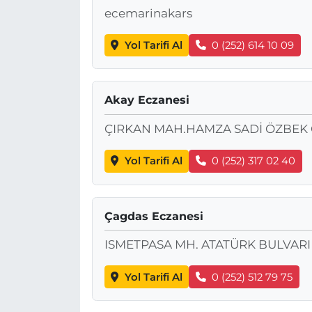
ecemarinakars
Yol Tarifi Al
0 (252) 614 10 09
Akay Eczanesi
ÇIRKAN MAH.HAMZA SADİ ÖZBEK C
Yol Tarifi Al
0 (252) 317 02 40
Çagdas Eczanesi
ISMETPASA MH. ATATÜRK BULVARI 
Yol Tarifi Al
0 (252) 512 79 75