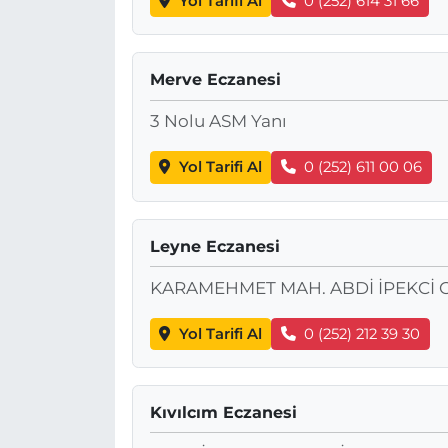
Yol Tarifi Al
0 (252) 614 31 66
Merve Eczanesi
3 Nolu ASM Yanı
Yol Tarifi Al
0 (252) 611 00 06
Leyne Eczanesi
KARAMEHMET MAH. ABDİ İPEKCİ C
Yol Tarifi Al
0 (252) 212 39 30
Kıvılcım Eczanesi