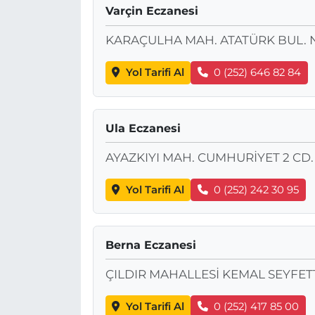
Varçin Eczanesi
KARAÇULHA MAH. ATATÜRK BUL. N
Yol Tarifi Al
0 (252) 646 82 84
Ula Eczanesi
AYAZKIYI MAH. CUMHURİYET 2 CD
Yol Tarifi Al
0 (252) 242 30 95
Berna Eczanesi
ÇILDIR MAHALLESİ KEMAL SEYFETT
Yol Tarifi Al
0 (252) 417 85 00