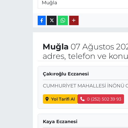
Muğla
07 Ağustos 20
adres, telefon ve kon
Çakıroğlu Eczanesi
CUMHURİYET MAHALLESİ İNÖNÜ C
Yol Tarifi Al
0 (252) 502 39 93
Kaya Eczanesi