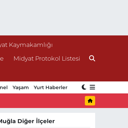
yat Kaymakamlığı
ne
Midyat Protokol Listesi
nel
Yaşam
Yurt Haberler
Muğla Diğer İlçeler