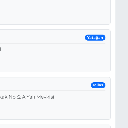
Yatağan
N
Milas
ak No :2 A Yalı Mevkisi