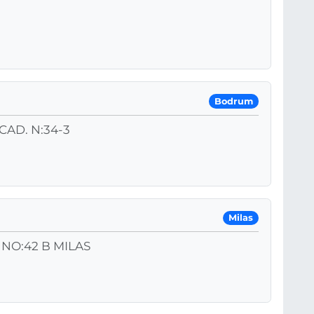
Bodrum
AD. N:34-3
Milas
NO:42 B MILAS