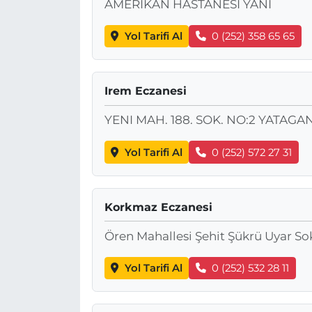
AMERİKAN HASTANESİ YANI
Yol Tarifi Al
0 (252) 358 65 65
Irem Eczanesi
YENI MAH. 188. SOK. NO:2 YATAGA
Yol Tarifi Al
0 (252) 572 27 31
Korkmaz Eczanesi
Ören Mahallesi Şehit Şükrü Uyar Sok
Yol Tarifi Al
0 (252) 532 28 11