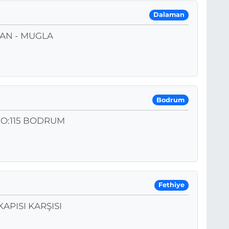
Dalaman
MAN - MUGLA
Bodrum
O:115 BODRUM
Fethiye
APISI KARŞISI