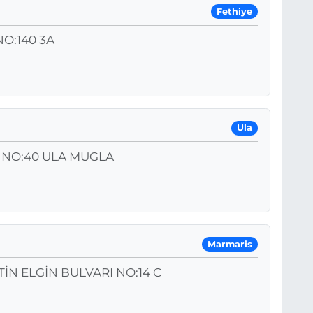
Fethiye
O:140 3A
Ula
. NO:40 ULA MUGLA
Marmaris
İN ELGİN BULVARI NO:14 C