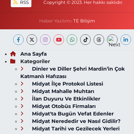
RSS
Copyright © 2023. Her hakkı saklıdır.
Haber Yazılımı:
TE Bilişim
Ana Sayfa
Kategoriler
Dinler ve Diller Şehri Mardin’in Çok
Katmanlı Hafızası
Midyat İlçe Protokol Listesi
Midyat Mahalle Muhtarı
İlan Duyuru Ve Etkinlikler
Midyat Otobüs Firmaları
Midyat'ta Bugün Vefat Edenler
Midyat Nerededir ve Nasıl Gidilir?
Midyat Tarihi ve Gezilecek Yerleri