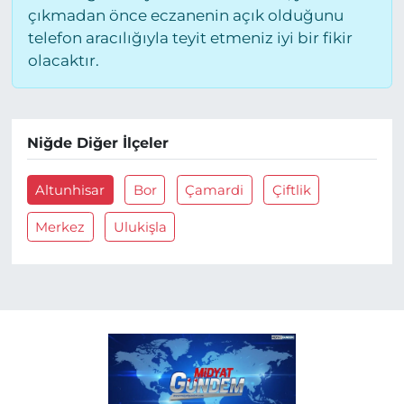
çıkmadan önce eczanenin açık olduğunu
telefon aracılığıyla teyit etmeniz iyi bir fikir
olacaktır.
Niğde Diğer İlçeler
Altunhisar
Bor
Çamardi
Çiftlik
Merkez
Ulukişla