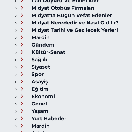
İlan Duyuru Ve Etkinlikler
Midyat Otobüs Firmaları
Midyat'ta Bugün Vefat Edenler
Midyat Nerededir ve Nasıl Gidilir?
Midyat Tarihi ve Gezilecek Yerleri
Mardin
Gündem
Kültür-Sanat
Sağlık
Siyaset
Spor
Asayiş
Eğitim
Ekonomi
Genel
Yaşam
Yurt Haberler
Mardin