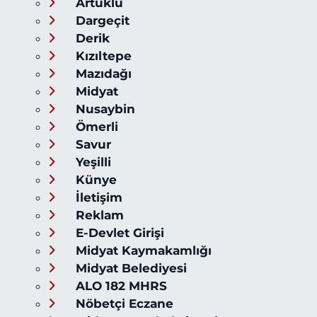
Artuklu
Dargeçit
Derik
Kızıltepe
Mazıdağı
Midyat
Nusaybin
Ömerli
Savur
Yeşilli
Künye
İletişim
Reklam
E-Devlet Girişi
Midyat Kaymakamlığı
Midyat Belediyesi
ALO 182 MHRS
Nöbetçi Eczane