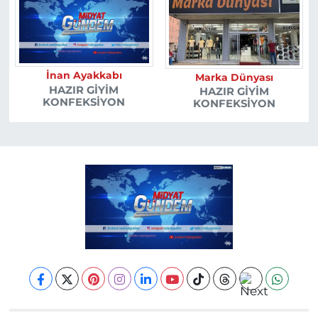
İnan Ayakkabı
Marka Dünyası
HAZIR GIYIM
HAZIR GIYIM
KONFEKSIYON
KONFEKSIYON