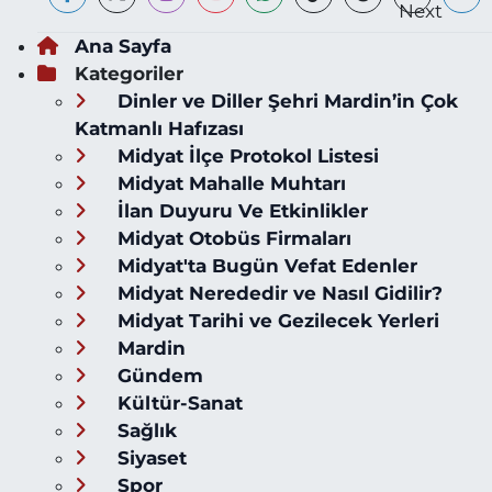
Ana Sayfa
Kategoriler
Dinler ve Diller Şehri Mardin’in Çok
Katmanlı Hafızası
Midyat İlçe Protokol Listesi
Midyat Mahalle Muhtarı
İlan Duyuru Ve Etkinlikler
Midyat Otobüs Firmaları
Midyat'ta Bugün Vefat Edenler
Midyat Nerededir ve Nasıl Gidilir?
Midyat Tarihi ve Gezilecek Yerleri
Mardin
Gündem
Kültür-Sanat
Sağlık
Siyaset
Spor