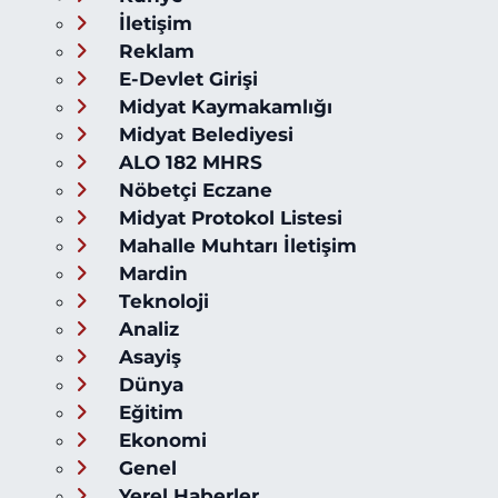
İletişim
Reklam
E-Devlet Girişi
Midyat Kaymakamlığı
Midyat Belediyesi
ALO 182 MHRS
Nöbetçi Eczane
Midyat Protokol Listesi
Mahalle Muhtarı İletişim
Mardin
Teknoloji
Analiz
Asayiş
Dünya
Eğitim
Ekonomi
Genel
Yerel Haberler