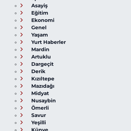
Asayiş
Eğitim
Ekonomi
Genel
Yaşam
Yurt Haberler
Mardin
Artuklu
Dargeçit
Derik
Kızıltepe
Mazıdağı
Midyat
Nusaybin
Ömerli
Savur
Yeşilli
Künye