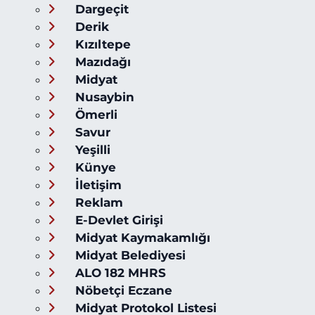
Dargeçit
Derik
Kızıltepe
Mazıdağı
Midyat
Nusaybin
Ömerli
Savur
Yeşilli
Künye
İletişim
Reklam
E-Devlet Girişi
Midyat Kaymakamlığı
Midyat Belediyesi
ALO 182 MHRS
Nöbetçi Eczane
Midyat Protokol Listesi