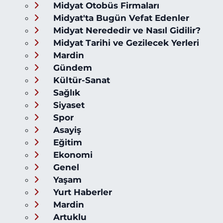
Midyat Otobüs Firmaları
Midyat'ta Bugün Vefat Edenler
Midyat Nerededir ve Nasıl Gidilir?
Midyat Tarihi ve Gezilecek Yerleri
Mardin
Gündem
Kültür-Sanat
Sağlık
Siyaset
Spor
Asayiş
Eğitim
Ekonomi
Genel
Yaşam
Yurt Haberler
Mardin
Artuklu