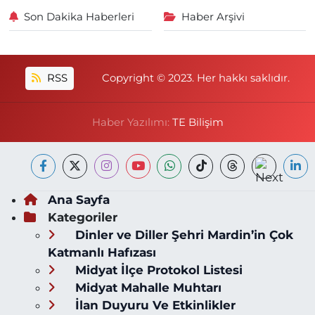
Son Dakika Haberleri
Haber Arşivi
RSS
Copyright © 2023. Her hakkı saklıdır.
Haber Yazılımı:
TE Bilişim
Ana Sayfa
Kategoriler
Dinler ve Diller Şehri Mardin’in Çok
Katmanlı Hafızası
Midyat İlçe Protokol Listesi
Midyat Mahalle Muhtarı
İlan Duyuru Ve Etkinlikler