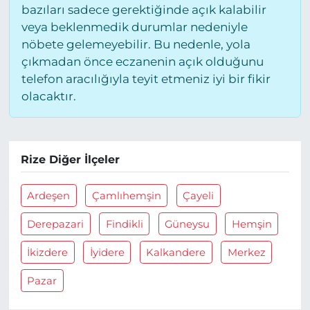
bazıları sadece gerektiğinde açık kalabilir
veya beklenmedik durumlar nedeniyle
nöbete gelemeyebilir. Bu nedenle, yola
çıkmadan önce eczanenin açık olduğunu
telefon aracılığıyla teyit etmeniz iyi bir fikir
olacaktır.
Rize Diğer İlçeler
Ardeşen
Çamlıhemşin
Çayeli
Derepazari
Findikli
Güneysu
Hemşin
İkizdere
İyidere
Kalkandere
Merkez
Pazar