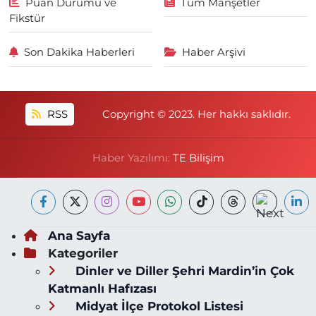
Puan Durumu ve
Tüm Manşetler
Fikstür
Son Dakika Haberleri
Haber Arşivi
RSS
Copyright © 2023. Her hakkı saklıdır.
Haber Yazılımı:
TE Bilişim
Ana Sayfa
Kategoriler
Dinler ve Diller Şehri Mardin’in Çok
Katmanlı Hafızası
Midyat İlçe Protokol Listesi