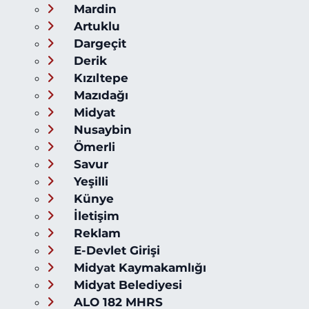
Mardin
Artuklu
Dargeçit
Derik
Kızıltepe
Mazıdağı
Midyat
Nusaybin
Ömerli
Savur
Yeşilli
Künye
İletişim
Reklam
E-Devlet Girişi
Midyat Kaymakamlığı
Midyat Belediyesi
ALO 182 MHRS