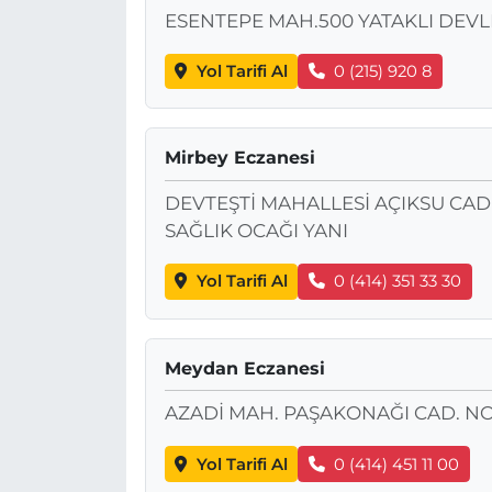
ESENTEPE MAH.500 YATAKLI DEVL
Yol Tarifi Al
0 (215) 920 8
Mirbey Eczanesi
DEVTEŞTİ MAHALLESİ AÇIKSU CADD
SAĞLIK OCAĞI YANI
Yol Tarifi Al
0 (414) 351 33 30
Meydan Eczanesi
AZADİ MAH. PAŞAKONAĞI CAD. NO:
Yol Tarifi Al
0 (414) 451 11 00