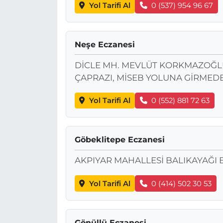
Yol Tarifi Al
0 (537) 954 96 67
Neşe Eczanesi
DİCLE MH. MEVLÜT KORKMAZOĞLU C
ÇAPRAZI, MİSEB YOLUNA GİRMED
Yol Tarifi Al
0 (552) 881 72 63
Göbeklitepe Eczanesi
AKPIYAR MAHALLESİ BALIKAYAĞI B
Yol Tarifi Al
0 (414) 502 30 53
Gönüllü Eczanesi