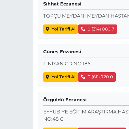
Sıhhat Eczanesi
TOPÇU MEYDANI MEYDAN HASTAN
Yol Tarifi Al
0 (314) 080 7
Güneş Eczanesi
11.NİSAN CD.NO:186
Yol Tarifi Al
0 (611) 720 0
Özgüldü Eczanesi
EYYUBİYE EĞİTİM ARAŞTIRMA HAST
NO:48 C