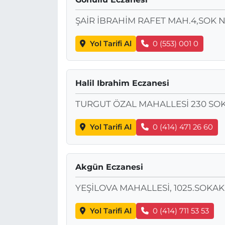
ŞAİR İBRAHİM RAFET MAH.4,SOK N
Yol Tarifi Al
0 (553) 001 0
Halil Ibrahim Eczanesi
TURGUT ÖZAL MAHALLESİ 230 SOK
Yol Tarifi Al
0 (414) 471 26 60
Akgün Eczanesi
YEŞİLOVA MAHALLESİ, 1025.SOKAK,
Yol Tarifi Al
0 (414) 711 53 53