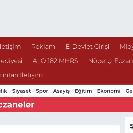
İletişim
Reklam
E-Devlet Girişi
Mid
ediyesi
ALO 182 MHRS
Nöbetçi Ecza
htarı İletişim
lık
Siyaset
Spor
Asayiş
Eğitim
Ekonomi
Ge
czaneler