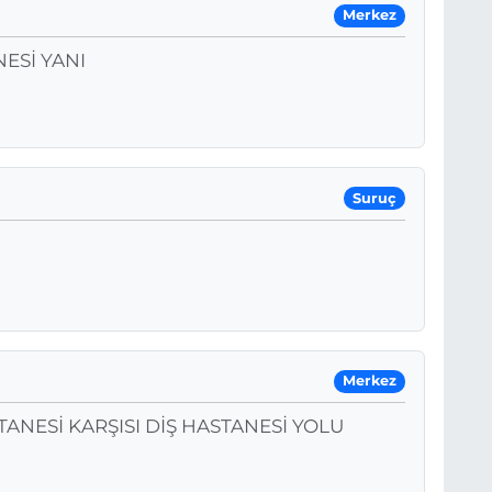
Merkez
ESİ YANI
Suruç
Merkez
ANESİ KARŞISI DİŞ HASTANESİ YOLU