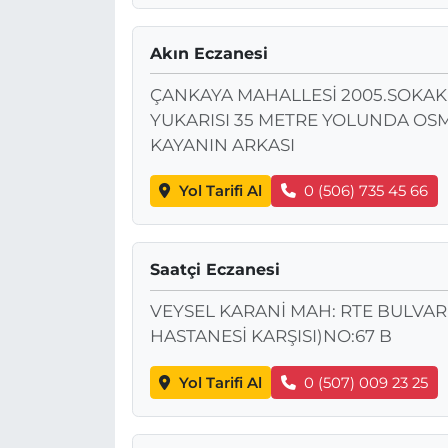
Akın Eczanesi
ÇANKAYA MAHALLESİ 2005.SOKAK 
YUKARISI 35 METRE YOLUNDA OSM
KAYANIN ARKASI
Yol Tarifi Al
0 (506) 735 45 66
Saatçi Eczanesi
VEYSEL KARANİ MAH: RTE BULVAR
HASTANESİ KARŞISI)NO:67 B
Yol Tarifi Al
0 (507) 009 23 25