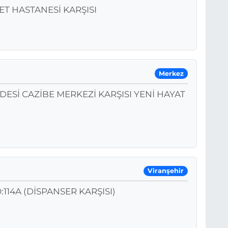
ET HASTANESİ KARŞISI
Merkez
ESİ CAZİBE MERKEZİ KARŞISI YENİ HAYAT
Viranşehir
114A (DİSPANSER KARŞISI)