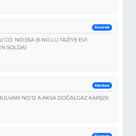
Siverek
D. NO:35A (6 NO LU TAZİYE EVİ
EN SOLDA)
Merkez
ULVARI NO:12 A AKSA DOĞALGAZ KARŞISI
Siverek