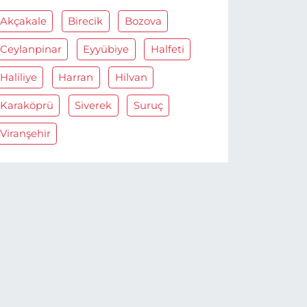
Akçakale
Birecik
Bozova
Ceylanpinar
Eyyübiye
Halfeti
Haliliye
Harran
Hilvan
Karaköprü
Siverek
Suruç
Viranşehir