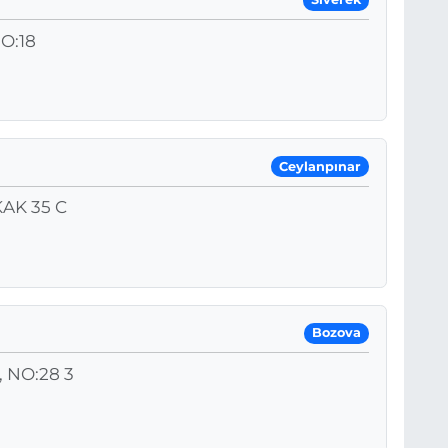
O:18
Ceylanpınar
AK 35 C
Bozova
 NO:28 3