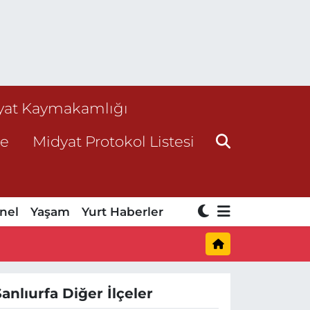
yat Kaymakamlığı
ne
Midyat Protokol Listesi
nel
Yaşam
Yurt Haberler
Şanlıurfa Diğer İlçeler