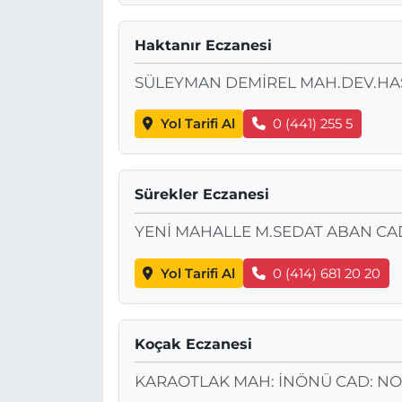
Haktanır Eczanesi
SÜLEYMAN DEMİREL MAH.DEV.HAST
Yol Tarifi Al
0 (441) 255 5
Sürekler Eczanesi
YENİ MAHALLE M.SEDAT ABAN CAD
Yol Tarifi Al
0 (414) 681 20 20
Koçak Eczanesi
KARAOTLAK MAH: İNÖNÜ CAD: NO: