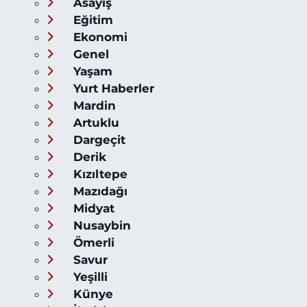
Asayiş
Eğitim
Ekonomi
Genel
Yaşam
Yurt Haberler
Mardin
Artuklu
Dargeçit
Derik
Kızıltepe
Mazıdağı
Midyat
Nusaybin
Ömerli
Savur
Yeşilli
Künye