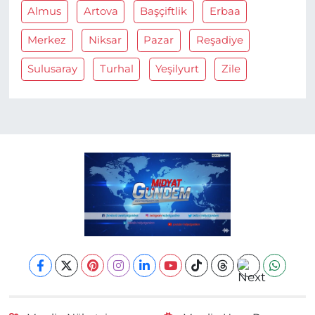
Almus
Artova
Başçiftlik
Erbaa
Merkez
Niksar
Pazar
Reşadiye
Sulusaray
Turhal
Yeşilyurt
Zile