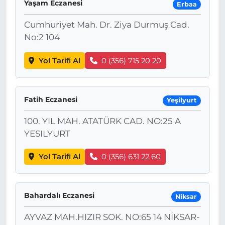
Yaşam Eczanesi
Erbaa
Cumhuriyet Mah. Dr. Ziya Durmuş Cad.
No:2 104
Yol Tarifi Al
0 (356) 715 20 20
Fatih Eczanesi
Yeşilyurt
100. YIL MAH. ATATÜRK CAD. NO:25 A
YESILYURT
Yol Tarifi Al
0 (356) 631 22 60
Bahardalı Eczanesi
Niksar
AYVAZ MAH.HIZIR SOK. NO:65 14 NİKSAR-