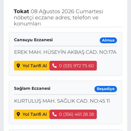
Tokat
08 Ağustos 2026 Cumartesi
nöbetçi eczane adres, telefon ve
konumları
Cansuyu Eczanesi
Almus
EREK MAH. HÜSEYİN AKBAŞ CAD. NO:17A
Yol Tarifi Al
0 (531) 972 75 60
Sağlam Eczanesi
Reşadiye
KURTULUŞ MAH. SAĞLIK CAD. NO:45 11
Yol Tarifi Al
0 (356) 461 28 28