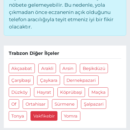
nöbete gelemeyebilir. Bu nedenle, yola
çıkmadan önce eczanenin açık olduğunu
telefon aracılığıyla teyit etmeniz iyi bir fikir
olacaktır.
Trabzon Diğer İlçeler
Akçaabat
Arakli
Arsin
Beşikdüzü
Çarşibaşi
Çaykara
Dernekpazari
Düzköy
Hayrat
Köprübaşi
Maçka
Of
Ortahisar
Sürmene
Şalpazari
Tonya
Vakfikebir
Yomra