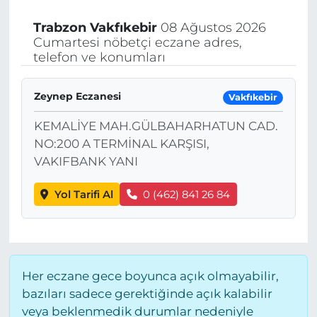
Trabzon
Vakfıkebir
08 Ağustos 2026
Cumartesi nöbetçi eczane adres,
telefon ve konumları
Zeynep Eczanesi
Vakfıkebir
KEMALİYE MAH.GÜLBAHARHATUN CAD.
NO:200 A TERMİNAL KARŞISI,
VAKIFBANK YANI
Yol Tarifi Al
0 (462) 841 26 84
Her eczane gece boyunca açık olmayabilir,
bazıları sadece gerektiğinde açık kalabilir
veya beklenmedik durumlar nedeniyle