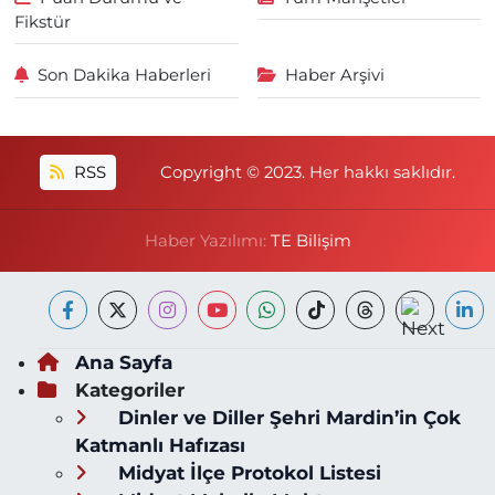
Fikstür
Son Dakika Haberleri
Haber Arşivi
RSS
Copyright © 2023. Her hakkı saklıdır.
Haber Yazılımı:
TE Bilişim
Ana Sayfa
Kategoriler
Dinler ve Diller Şehri Mardin’in Çok
Katmanlı Hafızası
Midyat İlçe Protokol Listesi