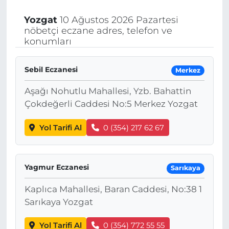
Yozgat
10 Ağustos 2026 Pazartesi
nöbetçi eczane adres, telefon ve
konumları
Sebil Eczanesi
Merkez
Aşağı Nohutlu Mahallesi, Yzb. Bahattin
Çokdeğerli Caddesi No:5 Merkez Yozgat
Yol Tarifi Al
0 (354) 217 62 67
Yagmur Eczanesi
Sarıkaya
Kaplıca Mahallesi, Baran Caddesi, No:38 1
Sarıkaya Yozgat
Yol Tarifi Al
0 (354) 772 55 55