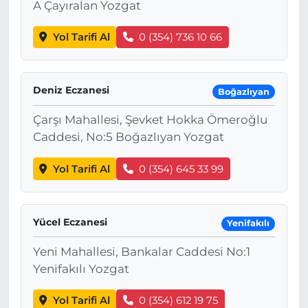
A Çayıralan Yozgat
Yol Tarifi Al
0 (354) 736 10 66
Deniz Eczanesi
Boğazlıyan
Çarşı Mahallesi, Şevket Hokka Ömeroğlu
Caddesi, No:5 Boğazlıyan Yozgat
Yol Tarifi Al
0 (354) 645 33 99
Yücel Eczanesi
Yenifakılı
Yeni Mahallesi, Bankalar Caddesi No:1
Yenifakılı Yozgat
Yol Tarifi Al
0 (354) 612 19 75