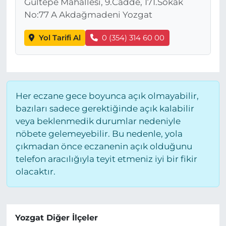
Gültepe Mahallesi, 9.Cadde, 171.Sokak
No:77 A Akdağmadeni Yozgat
Yol Tarifi Al
0 (354) 314 60 00
Her eczane gece boyunca açık olmayabilir,
bazıları sadece gerektiğinde açık kalabilir
veya beklenmedik durumlar nedeniyle
nöbete gelemeyebilir. Bu nedenle, yola
çıkmadan önce eczanenin açık olduğunu
telefon aracılığıyla teyit etmeniz iyi bir fikir
olacaktır.
Yozgat Diğer İlçeler