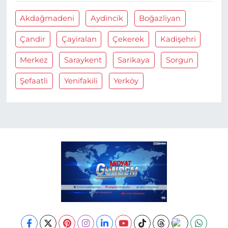
Akdağmadeni
Aydincik
Boğazliyan
Çandir
Çayiralan
Çekerek
Kadişehri
Merkez
Saraykent
Sarikaya
Sorgun
Şefaatli
Yenifakili
Yerköy