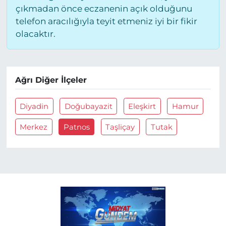
çıkmadan önce eczanenin açık olduğunu
telefon aracılığıyla teyit etmeniz iyi bir fikir
olacaktır.
Ağrı Diğer İlçeler
Diyadin
Doğubayazit
Eleşkirt
Hamur
Merkez
Patnos
Taşliçay
Tutak