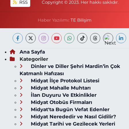
RSS
Copyright © 2023. Her hakkı saklıdır.
Haber Yazılımı:
TE Bilişim
Ana Sayfa
Kategoriler
Dinler ve Diller Şehri Mardin’in Çok
Katmanlı Hafızası
Midyat İlçe Protokol Listesi
Midyat Mahalle Muhtarı
İlan Duyuru Ve Etkinlikler
Midyat Otobüs Firmaları
Midyat'ta Bugün Vefat Edenler
Midyat Nerededir ve Nasıl Gidilir?
Midyat Tarihi ve Gezilecek Yerleri