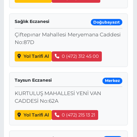
Sağlık Eczanesi
Doğubayazıt
Çiftepınar Mahallesi Meryemana Caddesi
No:87D
Yol Tarifi Al
0 (472) 312 45 00
Taysun Eczanesi
Merkez
KURTULUŞ MAHALLESİ YENİ VAN
CADDESİ No:62A
Yol Tarifi Al
0 (472) 215 13 21