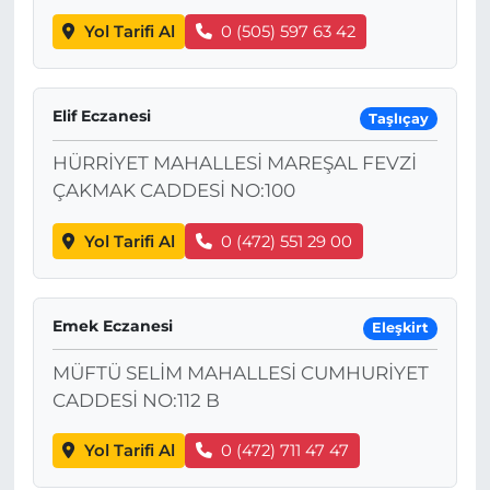
Yol Tarifi Al
0 (505) 597 63 42
Elif Eczanesi
Taşlıçay
HÜRRİYET MAHALLESİ MAREŞAL FEVZİ
ÇAKMAK CADDESİ NO:100
Yol Tarifi Al
0 (472) 551 29 00
Emek Eczanesi
Eleşkirt
MÜFTÜ SELİM MAHALLESİ CUMHURİYET
CADDESİ NO:112 B
Yol Tarifi Al
0 (472) 711 47 47