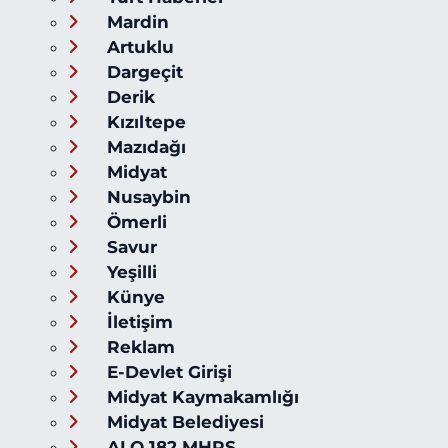
Mardin
Artuklu
Dargeçit
Derik
Kızıltepe
Mazıdağı
Midyat
Nusaybin
Ömerli
Savur
Yeşilli
Künye
İletişim
Reklam
E-Devlet Girişi
Midyat Kaymakamlığı
Midyat Belediyesi
ALO 182 MHRS