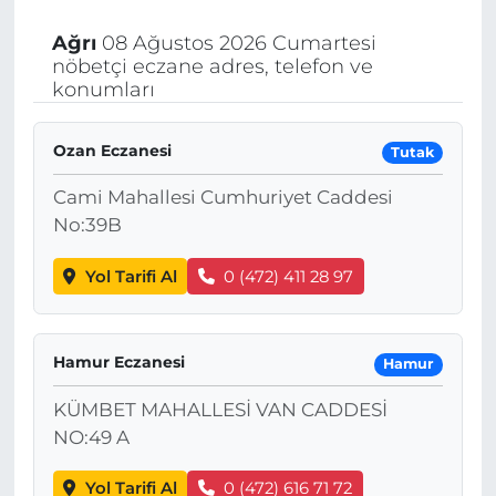
Ağrı
08 Ağustos 2026 Cumartesi
nöbetçi eczane adres, telefon ve
konumları
Ozan Eczanesi
Tutak
Cami Mahallesi Cumhuriyet Caddesi
No:39B
Yol Tarifi Al
0 (472) 411 28 97
Hamur Eczanesi
Hamur
KÜMBET MAHALLESİ VAN CADDESİ
NO:49 A
Yol Tarifi Al
0 (472) 616 71 72