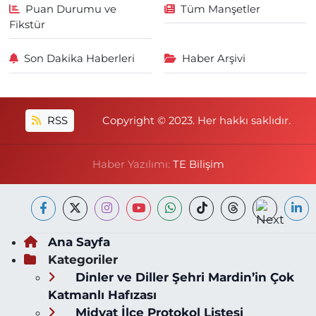
Puan Durumu ve
Tüm Manşetler
Fikstür
Son Dakika Haberleri
Haber Arşivi
RSS
Copyright © 2023. Her hakkı saklıdır.
Haber Yazılımı:
TE Bilişim
Ana Sayfa
Kategoriler
Dinler ve Diller Şehri Mardin’in Çok
Katmanlı Hafızası
Midyat İlçe Protokol Listesi