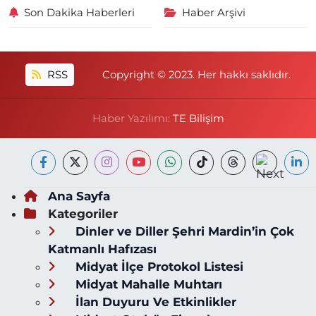
Son Dakika Haberleri
Haber Arşivi
RSS
Copyright © 2023. Her hakkı saklıdır.
Haber Yazılımı:
TE Bilişim
Ana Sayfa
Kategoriler
Dinler ve Diller Şehri Mardin’in Çok
Katmanlı Hafızası
Midyat İlçe Protokol Listesi
Midyat Mahalle Muhtarı
İlan Duyuru Ve Etkinlikler