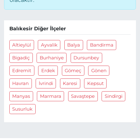
olacaktır.
Balıkesir Diğer İlçeler
Altieylül
Ayvalik
Balya
Bandirma
Bigadiç
Burhaniye
Dursunbey
Edremit
Erdek
Gömeç
Gönen
Havran
İvrindi
Karesi
Kepsut
Manyas
Marmara
Savaştepe
Sindirgi
Susurluk