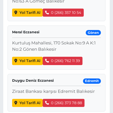
No:63 A Gömeç Balıkesir
Yol Tarifi Al
0 (266) 357 10 54
Meral Eczanesi
Gönen
Kurtuluş Mahallesi, 170 Sokak No:9 A K:1
No:2 Gönen Balıkesir
Yol Tarifi Al
0 (266) 762 11 39
Duygu Deniz Eczanesi
Edremit
Ziraat Bankası karşısı Edremit Balıkesir
Yol Tarifi Al
0 (266) 373 78 88