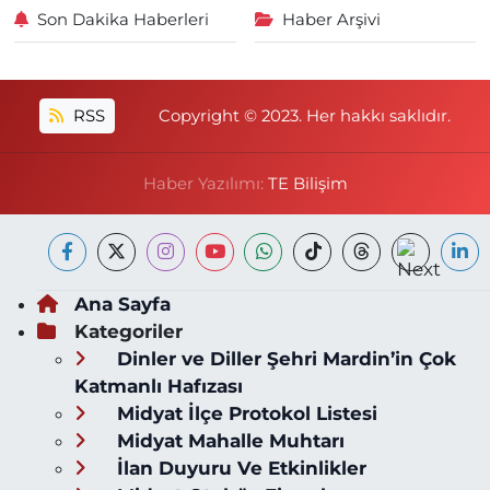
Son Dakika Haberleri
Haber Arşivi
RSS
Copyright © 2023. Her hakkı saklıdır.
Haber Yazılımı:
TE Bilişim
Ana Sayfa
Kategoriler
Dinler ve Diller Şehri Mardin’in Çok
Katmanlı Hafızası
Midyat İlçe Protokol Listesi
Midyat Mahalle Muhtarı
İlan Duyuru Ve Etkinlikler