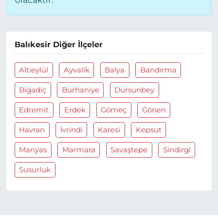
olacaktır.
Balıkesir Diğer İlçeler
Altieylül
Ayvalik
Balya
Bandirma
Bigadiç
Burhaniye
Dursunbey
Edremit
Erdek
Gömeç
Gönen
Havran
İvrindi
Karesi
Kepsut
Manyas
Marmara
Savaştepe
Sindirgi
Susurluk