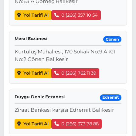
No:63 A Gömeç Balıkesir
Yol Tarifi Al
0 (266) 357 10 54
Meral Eczanesi
Gönen
Kurtuluş Mahallesi, 170 Sokak No:9 A K:1
No:2 Gönen Balıkesir
Yol Tarifi Al
0 (266) 762 11 39
Duygu Deniz Eczanesi
Edremit
Ziraat Bankası karşısı Edremit Balıkesir
Yol Tarifi Al
0 (266) 373 78 88