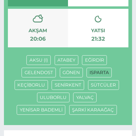
AKŞAM
YATSI
20:06
21:32
AKSU (I)
ATABEY
EĞİRDİR
GELENDOST
GÖNEN
ISPARTA
KEÇİBORLU
SENİRKENT
SÜTCÜLER
ULUBORLU
YALVAÇ
YENİSAR BADEMLİ
ŞARKİ KARAAĞAÇ