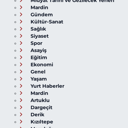
Midyat Tarihi ve Gezilecek Yerleri
Mardin
Gündem
Kültür-Sanat
Sağlık
Siyaset
Spor
Asayiş
Eğitim
Ekonomi
Genel
Yaşam
Yurt Haberler
Mardin
Artuklu
Dargeçit
Derik
Kızıltepe