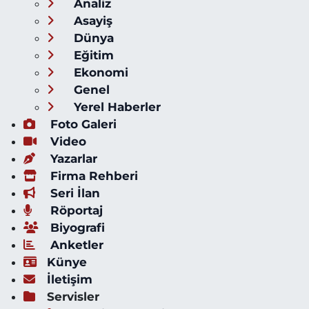
Analiz
Asayiş
Dünya
Eğitim
Ekonomi
Genel
Yerel Haberler
Foto Galeri
Video
Yazarlar
Firma Rehberi
Seri İlan
Röportaj
Biyografi
Anketler
Künye
İletişim
Servisler