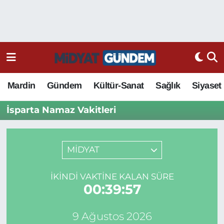
Mardin
Gündem
Kültür-Sanat
Sağlık
Siyaset
İsparta Namaz Vakitleri
MİDYAT
İKINDI VAKTINE KALAN SÜRE
00:39:57
9 Ağustos 2026