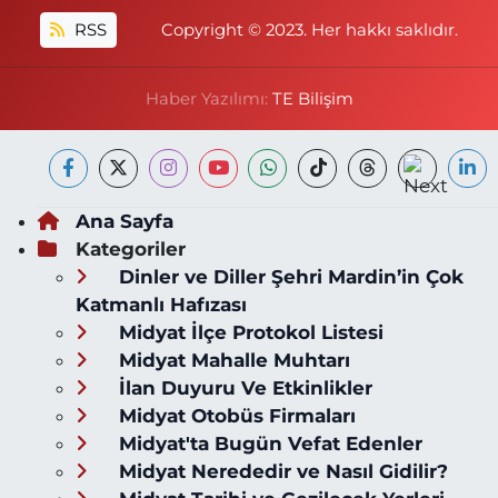
RSS
Copyright © 2023. Her hakkı saklıdır.
Haber Yazılımı:
TE Bilişim
Ana Sayfa
Kategoriler
Dinler ve Diller Şehri Mardin’in Çok
Katmanlı Hafızası
Midyat İlçe Protokol Listesi
Midyat Mahalle Muhtarı
İlan Duyuru Ve Etkinlikler
Midyat Otobüs Firmaları
Midyat'ta Bugün Vefat Edenler
Midyat Nerededir ve Nasıl Gidilir?