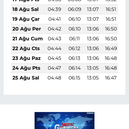
18 Ağu Sal
04:39
06:09
13:07
16:51
1
19 Ağu Çar
04:41
06:10
13:07
16:51
1
20 Ağu Per
04:42
06:10
13:06
16:50
1
21 Ağu Cum
04:43
06:11
13:06
16:50
1
22 Ağu Cts
04:44
06:12
13:06
16:49
1
23 Ağu Paz
04:45
06:13
13:06
16:48
1
24 Ağu Pts
04:47
06:14
13:05
16:48
1
25 Ağu Sal
04:48
06:15
13:05
16:47
1