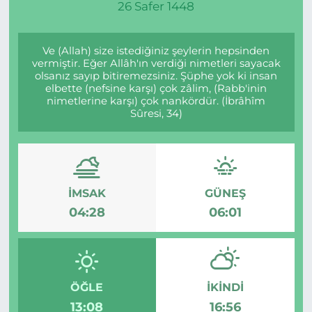
26 Safer 1448
Ve (Allah) size istediğiniz şeylerin hepsinden
vermiştir. Eğer Allâh'ın verdiği nimetleri sayacak
olsanız sayıp bitiremezsiniz. Şüphe yok ki insan
elbette (nefsine karşı) çok zâlim, (Rabb'inin
nimetlerine karşı) çok nankördür. (İbrâhîm
Sûresi, 34)
İMSAK
GÜNEŞ
04:28
06:01
ÖĞLE
İKINDI
13:08
16:56