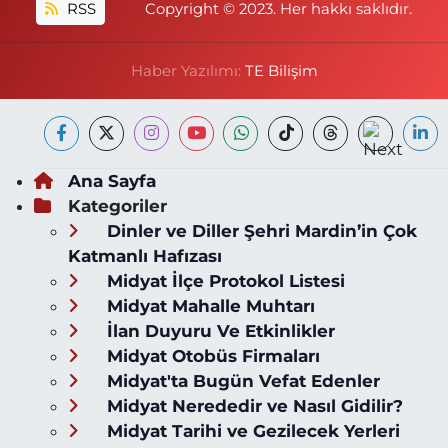
RSS
Copyright © 2023. Her hakkı saklıdır.
Haber Yazılımı:
TE Bilişim
Ana Sayfa
Kategoriler
Dinler ve Diller Şehri Mardin’in Çok
Katmanlı Hafızası
Midyat İlçe Protokol Listesi
Midyat Mahalle Muhtarı
İlan Duyuru Ve Etkinlikler
Midyat Otobüs Firmaları
Midyat'ta Bugün Vefat Edenler
Midyat Nerededir ve Nasıl Gidilir?
Midyat Tarihi ve Gezilecek Yerleri