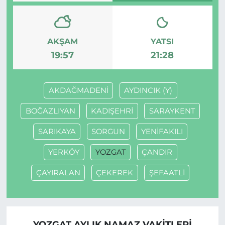
AKŞAM
YATSI
19:57
21:28
AKDAĞMADENİ
AYDINCIK (Y)
BOĞAZLIYAN
KADIŞEHRİ
SARAYKENT
SARIKAYA
SORGUN
YENİFAKILI
YERKÖY
YOZGAT
ÇANDIR
ÇAYIRALAN
ÇEKEREK
ŞEFAATLİ
YOZGAT AYLIK NAMAZ VAKITLERI