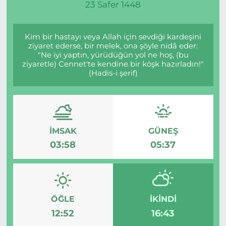
23 Safer 1448
Kim bir hastayı veya Allah için sevdiği kardeşini
ziyaret ederse, bir melek, ona şöyle nidâ eder:
"Ne iyi yaptın, yürüdüğün yol ne hoş, (bu
ziyaretle) Cennet'te kendine bir köşk hazırladın!"
(Hadis-i şerif)
İMSAK
GÜNEŞ
03:58
05:37
ÖĞLE
İKINDI
12:52
16:43