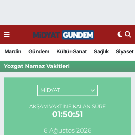
Mardin
Gündem
Kültür-Sanat
Sağlık
Siyaset
Yozgat Namaz Vakitleri
MİDYAT
AKŞAM VAKTINE KALAN SÜRE
01:50:51
6 Ağustos 2026