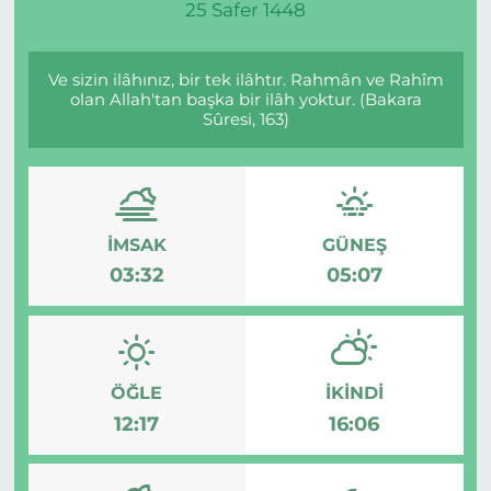
25 Safer 1448
Ve sizin ilâhınız, bir tek ilâhtır. Rahmân ve Rahîm
olan Allah'tan başka bir ilâh yoktur. (Bakara
Sûresi, 163)
İMSAK
GÜNEŞ
03:32
05:07
ÖĞLE
İKINDI
12:17
16:06