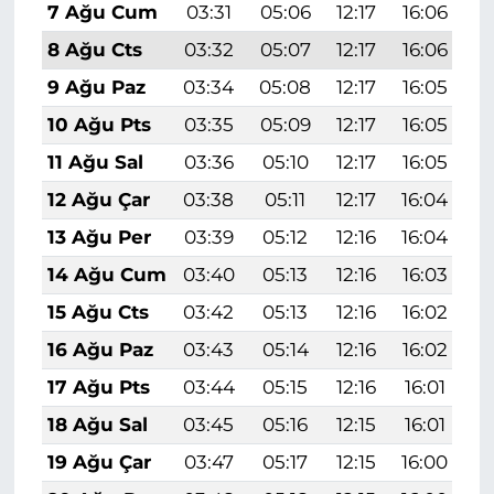
7 Ağu Cum
03:31
05:06
12:17
16:06
1
8 Ağu Cts
03:32
05:07
12:17
16:06
1
9 Ağu Paz
03:34
05:08
12:17
16:05
1
10 Ağu Pts
03:35
05:09
12:17
16:05
1
11 Ağu Sal
03:36
05:10
12:17
16:05
1
12 Ağu Çar
03:38
05:11
12:17
16:04
1
13 Ağu Per
03:39
05:12
12:16
16:04
1
14 Ağu Cum
03:40
05:13
12:16
16:03
1
15 Ağu Cts
03:42
05:13
12:16
16:02
1
16 Ağu Paz
03:43
05:14
12:16
16:02
1
17 Ağu Pts
03:44
05:15
12:16
16:01
1
18 Ağu Sal
03:45
05:16
12:15
16:01
1
19 Ağu Çar
03:47
05:17
12:15
16:00
1