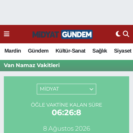
Mardin
Gündem
Kültür-Sanat
Sağlık
Siyaset
Van Namaz Vakitleri
MİDYAT
ÖĞLE VAKTINE KALAN SÜRE
06:26:8
8 Ağustos 2026