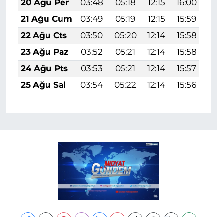
20 Ağu Per
03:48
05:18
12:15
16:00
1
21 Ağu Cum
03:49
05:19
12:15
15:59
1
22 Ağu Cts
03:50
05:20
12:14
15:58
1
23 Ağu Paz
03:52
05:21
12:14
15:58
1
24 Ağu Pts
03:53
05:21
12:14
15:57
1
25 Ağu Sal
03:54
05:22
12:14
15:56
1