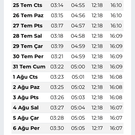
25 Tem Cts
03:14
04:55
12:18
16:10
1
26 Tem Paz
03:15
04:56
12:18
16:10
1
27 Tem Pts
03:17
04:57
12:18
16:10
1
28 Tem Sal
03:18
04:58
12:18
16:09
1
29 Tem Çar
03:19
04:59
12:18
16:09
1
30 Tem Per
03:21
04:59
12:18
16:09
1
31 Tem Cum
03:22
05:00
12:18
16:09
1
1 Ağu Cts
03:23
05:01
12:18
16:08
1
2 Ağu Paz
03:25
05:02
12:18
16:08
1
3 Ağu Pts
03:26
05:03
12:18
16:08
1
4 Ağu Sal
03:27
05:04
12:18
16:07
1
5 Ağu Çar
03:28
05:05
12:18
16:07
1
6 Ağu Per
03:30
05:05
12:17
16:07
1